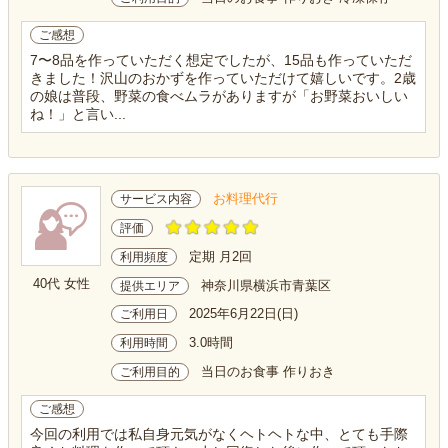
ご感想
7〜8品を作っていただく想定でしたが、15品も作っていただ
きました！沢山のおかずを作っていただけて嬉しいです。2歳
の娘は普段、野菜の食べムラがありますが「お野菜おいしい
ね！」と言い...
お料理代行
サービス内容
評価
定期 月2回
利用頻度
40代 女性
神奈川県横浜市青葉区
提供エリア
2025年6月22日(日)
ご利用日
3.0時間
利用時間
当日のお食事 作りおき
ご利用目的
ご感想
今回の利用では私自身元気がなくヘトヘトな中、とても手際