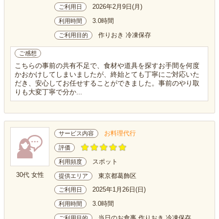
2026年2月9日(月)
ご利用日
3.0時間
利用時間
作りおき 冷凍保存
ご利用目的
ご感想
こちらの事前の共有不足で、食材や道具を探すお手間を何度
かおかけしてしまいましたが、終始とても丁寧にご対応いた
だき、安心してお任せすることができました。事前のやり取
りも大変丁寧で分か...
お料理代行
サービス内容
評価
スポット
利用頻度
30代 女性
東京都葛飾区
提供エリア
2025年1月26日(日)
ご利用日
3.0時間
利用時間
当日のお食事 作りおき 冷凍保存
ご利用目的