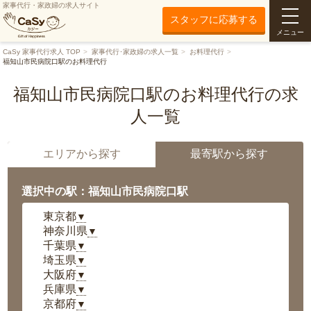
家事代行・家政婦の求人サイト
スタッフに応募する
メニュー
CaSy 家事代行求人 TOP
家事代行･家政婦の求人一覧
お料理代行
福知山市民病院口駅のお料理代行
福知山市民病院口駅のお料理代行の求
人一覧
エリアから探す
最寄駅から探す
選択中の駅：福知山市民病院口駅
東京都
▼
神奈川県
▼
千葉県
▼
埼玉県
▼
大阪府
▼
兵庫県
▼
京都府
▼