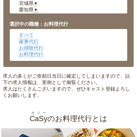
宮城県
▼
愛知県
▼
福井県
▼
岡山県
▼
選択中の職種：お料理代行
広島県
▼
すべて
沖縄県
▼
家事代行
お掃除代行
お料理代行
求人の多くがご依頼日当日に確定してしまいますので、以
下の求人情報は、実例として御覧ください。
求人はたくさんございますので、ぜひキャスト登録よろし
くお願いします。
カジー
CaSy
のお料理代行とは