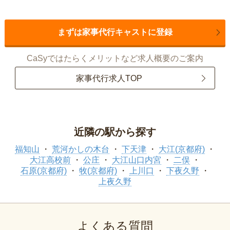
まずは家事代行キャストに登録
CaSyではたらくメリットなど求人概要のご案内
家事代行求人TOP
近隣の駅から探す
福知山
荒河かしの木台
下天津
大江(京都府)
大江高校前
公庄
大江山口内宮
二俣
石原(京都府)
牧(京都府)
上川口
下夜久野
上夜久野
よくある質問