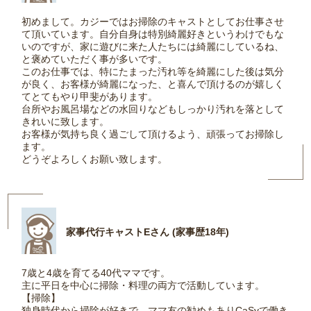
初めまして。カジーではお掃除のキャストとしてお仕事させ
て頂いています。自分自身は特別綺麗好きというわけでもな
いのですが、家に遊びに来た人たちには綺麗にしているね、
と褒めていただく事が多いです。
このお仕事では、特にたまった汚れ等を綺麗にした後は気分
が良く、お客様が綺麗になった、と喜んで頂けるのが嬉しく
てとてもやり甲斐があります。
台所やお風呂場などの水回りなどもしっかり汚れを落として
きれいに致します。
お客様が気持ち良く過ごして頂けるよう、頑張ってお掃除し
ます。
どうぞよろしくお願い致します。
家事代行キャストEさん (家事歴18年)
7歳と4歳を育てる40代ママです。
主に平日を中心に掃除・料理の両方で活動しています。
【掃除】
独身時代から掃除が好きで、ママ友の勧めもありCaSyで働き