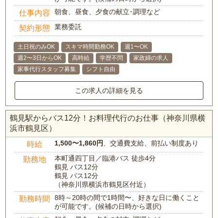
朝食、昼食、夕食の献立･調理など
仕事内容
業務委託
契約形態
土日祝のみOK
スキマ時間勤務OK
週1〜OK
週2〜3日からOK
高時給
学歴不問
家政婦の求人
家事代行スタッフ募集
シフト自由
この求人の詳細を見る
鶴見駅からバス12分！お料理代行のお仕事（神奈川県横
浜市鶴見区）
1,500〜1,860円
、交通費支給、前払い制度あり
時給
本町通四丁目／臨港バス 徒歩4分
勤務地
鶴見 バス12分
鶴見 バス12分
（神奈川県横浜市鶴見区付近）
8時～20時の間で1時間〜、好きな日に働くこと
勤務時間
が可能です。(候補の日時から選択)