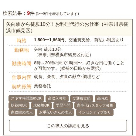
9
検索結果：
件
(1〜9件を表示しています)
矢向駅から徒歩10分！お料理代行のお仕事（神奈川県横
浜市鶴見区）
1,500〜1,860円
、交通費支給、前払い制度あり
時給
矢向 徒歩10分
勤務地
（神奈川県横浜市鶴見区付近）
8時～20時の間で1時間〜、好きな日に働くこと
勤務時間
が可能です。(候補の日時から選択)
朝食、昼食、夕食の献立･調理など
仕事内容
業務委託
契約形態
スキマ時間勤務OK
高収入可能
交通費支給
高時給
扶養内OK
未経験OK
学歴不問
家事代行スタッフ募集
家政婦の求人
お手伝いさんの求人
インセンティブあり
この求人の詳細を見る