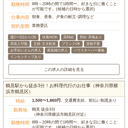
8時～20時の間で1時間〜、好きな日に働くこと
勤務時間
が可能です。(候補の日時から選択)
朝食、昼食、夕食の献立･調理など
仕事内容
業務委託
契約形態
週2〜3日からOK
扶養内OK
高時給
昇給･昇格あり
高収入可能
主婦･主夫歓迎
ブランクOK
資格不要
お手伝いさんの求人
家政婦の求人
ハウスキーパー募集
インセンティブあり
この求人の詳細を見る
鶴見駅から徒歩3分！お料理代行のお仕事（神奈川県横
浜市鶴見区）
1,500〜1,860円
、交通費支給、前払い制度あり
時給
鶴見 徒歩3分
勤務地
（神奈川県横浜市鶴見区付近）
8時～20時の間で1時間〜、好きな日に働くこと
勤務時間
が可能です。(候補の日時から選択)