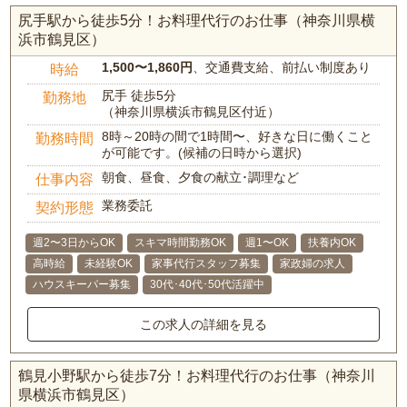
尻手駅から徒歩5分！お料理代行のお仕事（神奈川県横
浜市鶴見区）
1,500〜1,860円
、交通費支給、前払い制度あり
時給
尻手 徒歩5分
勤務地
（神奈川県横浜市鶴見区付近）
8時～20時の間で1時間〜、好きな日に働くこと
勤務時間
が可能です。(候補の日時から選択)
朝食、昼食、夕食の献立･調理など
仕事内容
業務委託
契約形態
週2〜3日からOK
スキマ時間勤務OK
週1〜OK
扶養内OK
高時給
未経験OK
家事代行スタッフ募集
家政婦の求人
ハウスキーパー募集
30代･40代･50代活躍中
この求人の詳細を見る
鶴見小野駅から徒歩7分！お料理代行のお仕事（神奈川
県横浜市鶴見区）