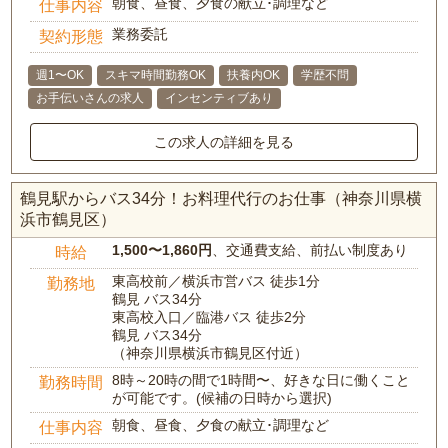
朝食、昼食、夕食の献立･調理など
仕事内容
業務委託
契約形態
週1〜OK
スキマ時間勤務OK
扶養内OK
学歴不問
お手伝いさんの求人
インセンティブあり
この求人の詳細を見る
鶴見駅からバス34分！お料理代行のお仕事（神奈川県横
浜市鶴見区）
1,500〜1,860円
、交通費支給、前払い制度あり
時給
東高校前／横浜市営バス 徒歩1分
勤務地
鶴見 バス34分
東高校入口／臨港バス 徒歩2分
鶴見 バス34分
（神奈川県横浜市鶴見区付近）
8時～20時の間で1時間〜、好きな日に働くこと
勤務時間
が可能です。(候補の日時から選択)
朝食、昼食、夕食の献立･調理など
仕事内容