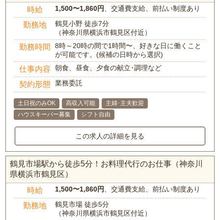
1,500〜1,860円
、交通費支給、前払い制度あり
時給
鶴見小野 徒歩7分
勤務地
（神奈川県横浜市鶴見区付近）
8時～20時の間で1時間〜、好きな日に働くこと
勤務時間
が可能です。(候補の日時から選択)
朝食、昼食、夕食の献立･調理など
仕事内容
業務委託
契約形態
土日祝のみOK
高収入可能
主婦･主夫歓迎
ハウスキーパー募集
シフト自由
この求人の詳細を見る
鶴見市場駅から徒歩5分！お料理代行のお仕事（神奈川
県横浜市鶴見区）
1,500〜1,860円
、交通費支給、前払い制度あり
時給
鶴見市場 徒歩5分
勤務地
（神奈川県横浜市鶴見区付近）