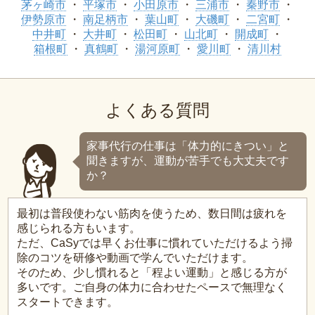
茅ヶ崎市
平塚市
小田原市
三浦市
秦野市
伊勢原市
南足柄市
葉山町
大磯町
二宮町
中井町
大井町
松田町
山北町
開成町
箱根町
真鶴町
湯河原町
愛川町
清川村
よくある質問
家事代行の仕事は「体力的にきつい」と
聞きますが、運動が苦手でも大丈夫です
か？
最初は普段使わない筋肉を使うため、数日間は疲れを
感じられる方もいます。
ただ、CaSyでは早くお仕事に慣れていただけるよう掃
除のコツを研修や動画で学んでいただけます。
そのため、少し慣れると「程よい運動」と感じる方が
多いです。ご自身の体力に合わせたペースで無理なく
スタートできます。