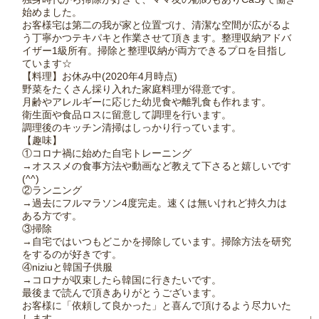
始めました。
お客様宅は第二の我が家と位置づけ、清潔な空間が広がるよ
う丁寧かつテキパキと作業させて頂きます。整理収納アドバ
イザー1級所有。掃除と整理収納が両方できるプロを目指し
ています☆
【料理】お休み中(2020年4月時点)
野菜をたくさん採り入れた家庭料理が得意です。
月齢やアレルギーに応じた幼児食や離乳食も作れます。
衛生面や食品ロスに留意して調理を行います。
調理後のキッチン清掃はしっかり行っています。
【趣味】
①コロナ禍に始めた自宅トレーニング
→オススメの食事方法や動画など教えて下さると嬉しいです
(^^)
②ランニング
→過去にフルマラソン4度完走。速くは無いけれど持久力は
ある方です。
③掃除
→自宅ではいつもどこかを掃除しています。掃除方法を研究
をするのが好きです。
④niziuと韓国子供服
→コロナが収束したら韓国に行きたいです。
最後まで読んで頂きありがとうございます。
お客様に「依頼して良かった」と喜んで頂けるよう尽力いた
します。