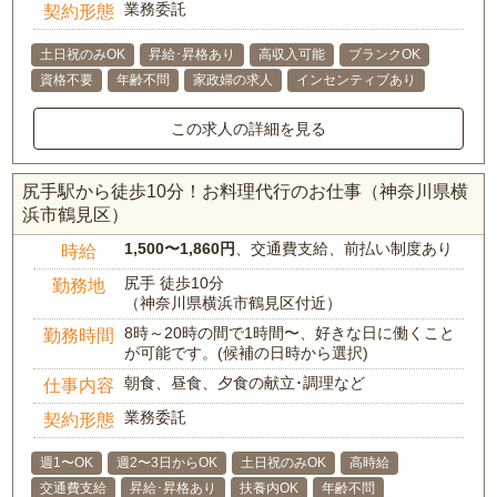
業務委託
契約形態
土日祝のみOK
昇給･昇格あり
高収入可能
ブランクOK
資格不要
年齢不問
家政婦の求人
インセンティブあり
この求人の詳細を見る
尻手駅から徒歩10分！お料理代行のお仕事（神奈川県横
浜市鶴見区）
1,500〜1,860円
、交通費支給、前払い制度あり
時給
尻手 徒歩10分
勤務地
（神奈川県横浜市鶴見区付近）
8時～20時の間で1時間〜、好きな日に働くこと
勤務時間
が可能です。(候補の日時から選択)
朝食、昼食、夕食の献立･調理など
仕事内容
業務委託
契約形態
週1〜OK
週2〜3日からOK
土日祝のみOK
高時給
交通費支給
昇給･昇格あり
扶養内OK
年齢不問