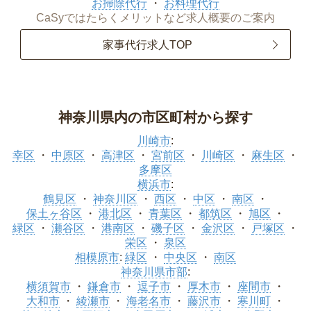
お掃除代行
お料理代行
CaSyではたらくメリットなど求人概要のご案内
家事代行求人TOP
神奈川県内の市区町村から探す
川崎市
:
幸区
中原区
高津区
宮前区
川崎区
麻生区
多摩区
横浜市
:
鶴見区
神奈川区
西区
中区
南区
保土ヶ谷区
港北区
青葉区
都筑区
旭区
緑区
瀬谷区
港南区
磯子区
金沢区
戸塚区
栄区
泉区
相模原市
:
緑区
中央区
南区
神奈川県市部
:
横須賀市
鎌倉市
逗子市
厚木市
座間市
大和市
綾瀬市
海老名市
藤沢市
寒川町