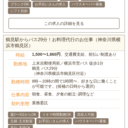
ブランクOK
お手伝いさんの求人
ハウスキーパー募集
シフト自由
この求人の詳細を見る
鶴見駅からバス29分！お料理代行のお仕事（神奈川県横
浜市鶴見区）
1,500〜1,860円
、交通費支給、前払い制度あり
時給
上末吉郵便局前／横浜市営バス 徒歩1分
勤務地
鶴見 バス29分
（神奈川県横浜市鶴見区付近）
8時～20時の間で1時間〜、好きな日に働くこと
勤務時間
が可能です。(候補の日時から選択)
朝食、昼食、夕食の献立･調理など
仕事内容
業務委託
契約形態
週2〜3日からOK
スキマ時間勤務OK
高収入可能
主婦･主夫歓迎
お手伝いさんの求人
ハウスキーパー募集
直行･直帰OK