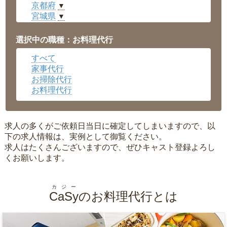
京都府
▼
宮城県
▼
愛知県
▼
福井県
▼
選択中の職種：お料理代行
岡山県
▼
すべて
広島県
▼
家事代行
沖縄県
▼
お掃除代行
お料理代行
求人の多くがご依頼日当日に確定してしまいますので、以
下の求人情報は、実例として御覧ください。
求人はたくさんございますので、ぜひキャスト登録よろし
くお願いします。
カジー
CaSy
のお料理代行とは