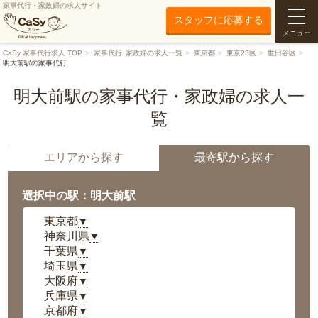
家事代行・家政婦の求人サイト
スタッフに応募する
メニュー
CaSy 家事代行求人 TOP
家事代行･家政婦の求人一覧
東京都
東京23区
世田谷区
明大前駅の家事代行
明大前駅の家事代行・家政婦の求人一
覧
エリアから探す
最寄駅から探す
選択中の駅：明大前駅
東京都
▼
神奈川県
▼
千葉県
▼
埼玉県
▼
大阪府
▼
兵庫県
▼
京都府
▼