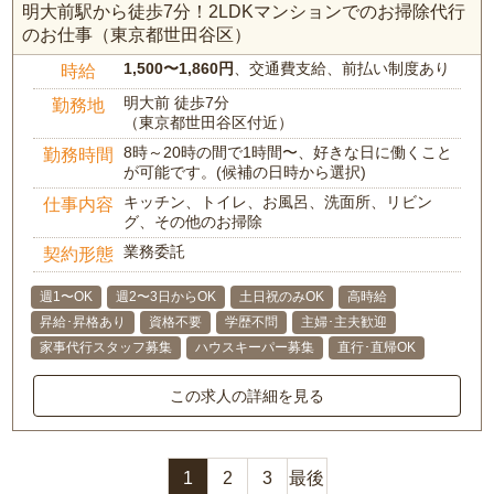
明大前駅から徒歩7分！2LDKマンションでのお掃除代行
のお仕事（東京都世田谷区）
1,500〜1,860円
、交通費支給、前払い制度あり
時給
明大前 徒歩7分
勤務地
（東京都世田谷区付近）
8時～20時の間で1時間〜、好きな日に働くこと
勤務時間
が可能です。(候補の日時から選択)
キッチン、トイレ、お風呂、洗面所、リビン
仕事内容
グ、その他のお掃除
業務委託
契約形態
週1〜OK
週2〜3日からOK
土日祝のみOK
高時給
昇給･昇格あり
資格不要
学歴不問
主婦･主夫歓迎
家事代行スタッフ募集
ハウスキーパー募集
直行･直帰OK
この求人の詳細を見る
1
2
3
最後