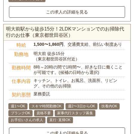
この求人の詳細を見る
明大前駅から徒歩15分！2LDKマンションでのお掃除代
行のお仕事（東京都世田谷区）
1,500〜1,860円
、交通費支給、前払い制度あり
時給
明大前 徒歩15分
勤務地
（東京都世田谷区付近）
8時～20時の間で1時間〜、好きな日に働くこと
勤務時間
が可能です。(候補の日時から選択)
キッチン、トイレ、お風呂、洗面所、リビン
仕事内容
グ、その他のお掃除
業務委託
契約形態
週1〜OK
スキマ時間勤務OK
週2〜3日からOK
扶養内OK
ブランクOK
資格不要
家事代行スタッフ募集
お手伝いさんの求人
直行･直帰OK
この求人の詳細を見る