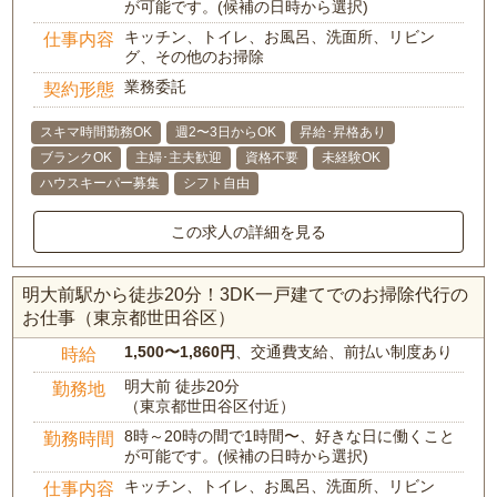
が可能です。(候補の日時から選択)
キッチン、トイレ、お風呂、洗面所、リビン
仕事内容
グ、その他のお掃除
業務委託
契約形態
スキマ時間勤務OK
週2〜3日からOK
昇給･昇格あり
ブランクOK
主婦･主夫歓迎
資格不要
未経験OK
ハウスキーパー募集
シフト自由
この求人の詳細を見る
明大前駅から徒歩20分！3DK一戸建てでのお掃除代行の
お仕事（東京都世田谷区）
1,500〜1,860円
、交通費支給、前払い制度あり
時給
明大前 徒歩20分
勤務地
（東京都世田谷区付近）
8時～20時の間で1時間〜、好きな日に働くこと
勤務時間
が可能です。(候補の日時から選択)
キッチン、トイレ、お風呂、洗面所、リビン
仕事内容