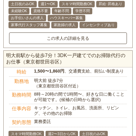
土日祝のみOK
週1〜OK
スキマ時間勤務OK
昇給･昇格あり
未経験OK
資格不要
年齢不問
学歴不問
お手伝いさんの求人
ハウスキーパー募集
家事代行スタッフ募集
家政婦の求人
インセンティブあり
この求人の詳細を見る
明大前駅から徒歩7分！3DK一戸建てでのお掃除代行の
お仕事（東京都世田谷区）
1,500〜1,860円
、交通費支給、前払い制度あり
時給
明大前 徒歩7分
勤務地
（東京都世田谷区付近）
8時～20時の間で1時間〜、好きな日に働くこと
勤務時間
が可能です。(候補の日時から選択)
キッチン、トイレ、お風呂、洗面所、リビン
仕事内容
グ、その他のお掃除
業務委託
契約形態
スキマ時間勤務OK
週2〜3日からOK
土日祝のみOK