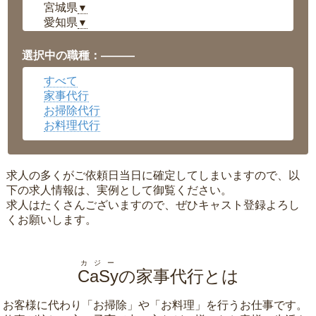
宮城県
▼
愛知県
▼
福井県
▼
岡山県
▼
選択中の職種：———
広島県
▼
すべて
沖縄県
▼
家事代行
お掃除代行
お料理代行
求人の多くがご依頼日当日に確定してしまいますので、以
下の求人情報は、実例として御覧ください。
求人はたくさんございますので、ぜひキャスト登録よろし
くお願いします。
カジー
CaSy
の家事代行とは
お客様に代わり「
お掃除
」や「
お料理
」を行うお仕事です。