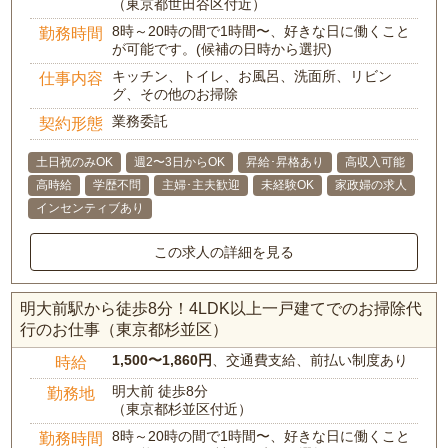
（東京都世田谷区付近）
8時～20時の間で1時間〜、好きな日に働くこと
勤務時間
が可能です。(候補の日時から選択)
キッチン、トイレ、お風呂、洗面所、リビン
仕事内容
グ、その他のお掃除
業務委託
契約形態
土日祝のみOK
週2〜3日からOK
昇給･昇格あり
高収入可能
高時給
学歴不問
主婦･主夫歓迎
未経験OK
家政婦の求人
インセンティブあり
この求人の詳細を見る
明大前駅から徒歩8分！4LDK以上一戸建てでのお掃除代
行のお仕事（東京都杉並区）
1,500〜1,860円
、交通費支給、前払い制度あり
時給
明大前 徒歩8分
勤務地
（東京都杉並区付近）
8時～20時の間で1時間〜、好きな日に働くこと
勤務時間