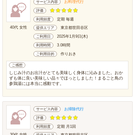
お料理代行
サービス内容
評価
定期 毎週
利用頻度
40代 女性
東京都世田谷区
提供エリア
2025年1月9日(木)
ご利用日
3.0時間
利用時間
作りおき
ご利用目的
ご感想
しじみ汁のお出汁がとても美味しく身体に沁みました。おか
ずも体に良い美味しい品々でほっとしました！まるごと鳥の
参鶏湯には本当に感動です。
お掃除代行
サービス内容
評価
定期 月1回
利用頻度
30代 女性
東京都世田谷区