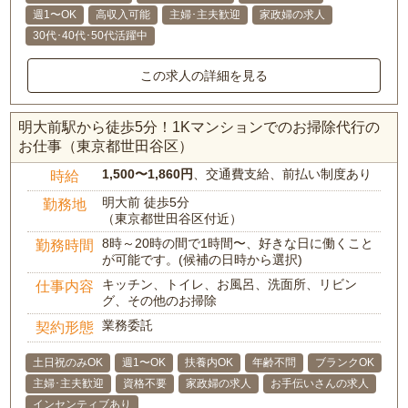
週1〜OK
高収入可能
主婦･主夫歓迎
家政婦の求人
30代･40代･50代活躍中
この求人の詳細を見る
明大前駅から徒歩5分！1Kマンションでのお掃除代行の
お仕事（東京都世田谷区）
1,500〜1,860円
、交通費支給、前払い制度あり
時給
明大前 徒歩5分
勤務地
（東京都世田谷区付近）
8時～20時の間で1時間〜、好きな日に働くこと
勤務時間
が可能です。(候補の日時から選択)
キッチン、トイレ、お風呂、洗面所、リビン
仕事内容
グ、その他のお掃除
業務委託
契約形態
土日祝のみOK
週1〜OK
扶養内OK
年齢不問
ブランクOK
主婦･主夫歓迎
資格不要
家政婦の求人
お手伝いさんの求人
インセンティブあり