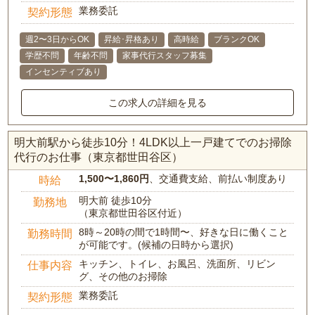
業務委託
契約形態
週2〜3日からOK
昇給･昇格あり
高時給
ブランクOK
学歴不問
年齢不問
家事代行スタッフ募集
インセンティブあり
この求人の詳細を見る
明大前駅から徒歩10分！4LDK以上一戸建てでのお掃除
代行のお仕事（東京都世田谷区）
1,500〜1,860円
、交通費支給、前払い制度あり
時給
明大前 徒歩10分
勤務地
（東京都世田谷区付近）
8時～20時の間で1時間〜、好きな日に働くこと
勤務時間
が可能です。(候補の日時から選択)
キッチン、トイレ、お風呂、洗面所、リビン
仕事内容
グ、その他のお掃除
業務委託
契約形態