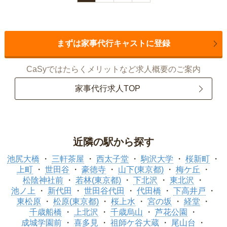
まずは家事代行キャストに登録
CaSyではたらくメリットなど求人概要のご案内
家事代行求人TOP
近隣の駅から探す
池尻大橋
三軒茶屋
西太子堂
駒沢大学
桜新町
上町
世田谷
豪徳寺
山下(東京都)
梅ケ丘
松陰神社前
若林(東京都)
下北沢
東北沢
池ノ上
新代田
世田谷代田
代田橋
下高井戸
東松原
松原(東京都)
桜上水
宮の坂
経堂
千歳船橋
上北沢
千歳烏山
芦花公園
成城学園前
喜多見
祖師ケ谷大蔵
尾山台