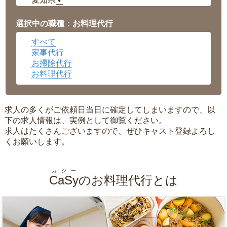
▼
福井県
▼
岡山県
▼
選択中の職種：お料理代行
広島県
▼
すべて
沖縄県
▼
家事代行
お掃除代行
お料理代行
求人の多くがご依頼日当日に確定してしまいますので、以
下の求人情報は、実例として御覧ください。
求人はたくさんございますので、ぜひキャスト登録よろし
くお願いします。
カジー
CaSy
のお料理代行とは