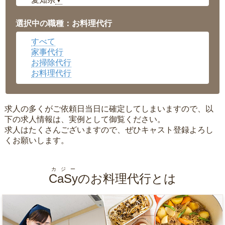
▼
福井県
▼
岡山県
▼
選択中の職種：お料理代行
広島県
▼
すべて
沖縄県
▼
家事代行
お掃除代行
お料理代行
求人の多くがご依頼日当日に確定してしまいますので、以
下の求人情報は、実例として御覧ください。
求人はたくさんございますので、ぜひキャスト登録よろし
くお願いします。
カジー
CaSy
のお料理代行とは