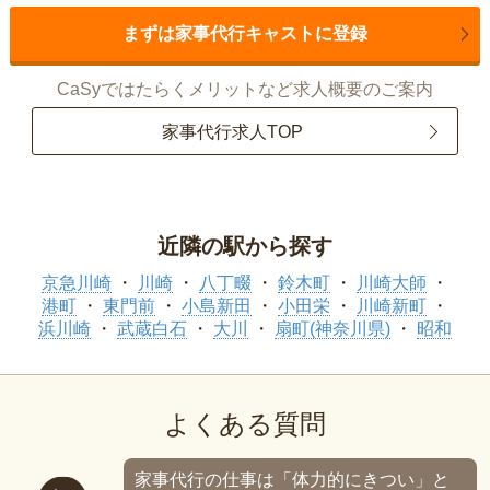
まずは家事代行キャストに登録
CaSyではたらくメリットなど求人概要のご案内
家事代行求人TOP
近隣の駅から探す
京急川崎
川崎
八丁畷
鈴木町
川崎大師
港町
東門前
小島新田
小田栄
川崎新町
浜川崎
武蔵白石
大川
扇町(神奈川県)
昭和
よくある質問
家事代行の仕事は「体力的にきつい」と