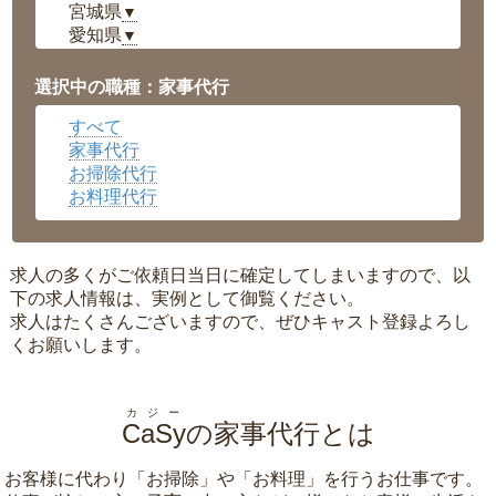
宮城県
▼
愛知県
▼
福井県
▼
岡山県
▼
選択中の職種：家事代行
広島県
▼
すべて
沖縄県
▼
家事代行
お掃除代行
お料理代行
求人の多くがご依頼日当日に確定してしまいますので、以
下の求人情報は、実例として御覧ください。
求人はたくさんございますので、ぜひキャスト登録よろし
くお願いします。
カジー
CaSy
の家事代行とは
お客様に代わり「
お掃除
」や「
お料理
」を行うお仕事です。