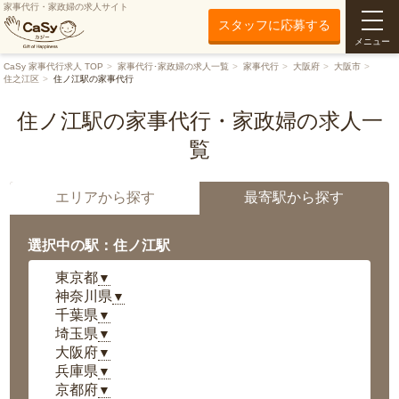
家事代行・家政婦の求人サイト
スタッフに応募する
メニュー
CaSy 家事代行求人 TOP
家事代行･家政婦の求人一覧
家事代行
大阪府
大阪市
住之江区
住ノ江駅の家事代行
住ノ江駅の家事代行・家政婦の求人一
覧
エリアから探す
最寄駅から探す
選択中の駅：住ノ江駅
東京都
▼
神奈川県
▼
千葉県
▼
埼玉県
▼
大阪府
▼
兵庫県
▼
京都府
▼