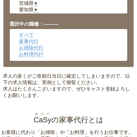
宮城県
▼
愛知県
▼
福井県
▼
岡山県
▼
選択中の職種：———
広島県
▼
すべて
沖縄県
▼
家事代行
お掃除代行
お料理代行
求人の多くがご依頼日当日に確定してしまいますので、以
下の求人情報は、実例として御覧ください。
求人はたくさんございますので、ぜひキャスト登録よろし
くお願いします。
カジー
CaSy
の家事代行とは
お客様に代わり「
お掃除
」や「
お料理
」を行うお仕事です。