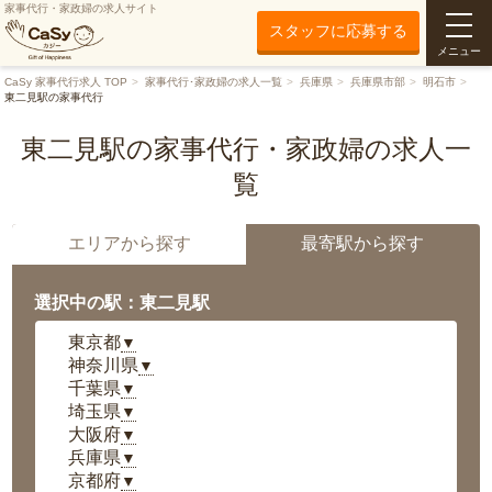
家事代行・家政婦の求人サイト
スタッフに応募する
メニュー
CaSy 家事代行求人 TOP
家事代行･家政婦の求人一覧
兵庫県
兵庫県市部
明石市
東二見駅の家事代行
東二見駅の家事代行・家政婦の求人一
覧
エリアから探す
最寄駅から探す
選択中の駅：東二見駅
東京都
▼
神奈川県
▼
千葉県
▼
埼玉県
▼
大阪府
▼
兵庫県
▼
京都府
▼