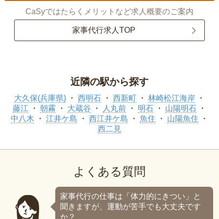
CaSyではたらくメリットなど求人概要のご案内
家事代行求人TOP
近隣の駅から探す
大久保(兵庫県)
西明石
西新町
林崎松江海岸
藤江
朝霧
大蔵谷
人丸前
明石
山陽明石
中八木
江井ケ島
西江井ケ島
魚住
山陽魚住
西二見
よくある質問
家事代行の仕事は「体力的にきつい」と
聞きますが、運動が苦手でも大丈夫です
か？