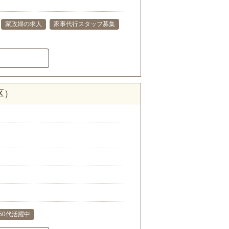
家政婦の求人
家事代行スタッフ募集
区）
･50代活躍中