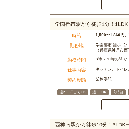
学園都市駅から徒歩1分！1L
1,500〜1,860円
、
時給
学園都市 徒歩1分
勤務地
（兵庫県神戸市西
8時～20時の間
勤務時間
キッチン、トイレ
仕事内容
業務委託
契約形態
週2〜3日からOK
週1〜OK
高時給
西神南駅から徒歩10分！3LD