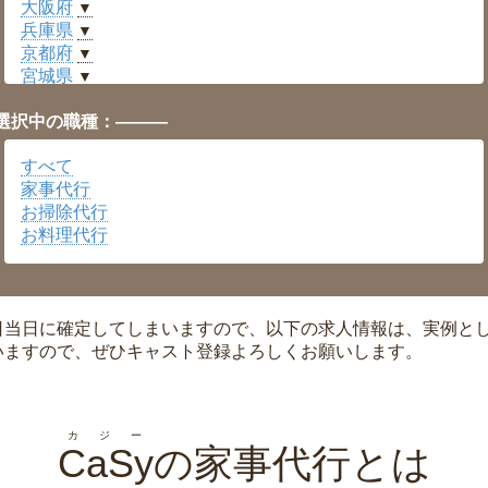
大阪府
▼
兵庫県
▼
京都府
▼
宮城県
▼
愛知県
▼
選択中の職種：———
福井県
▼
岡山県
▼
すべて
広島県
▼
家事代行
沖縄県
▼
お掃除代行
お料理代行
日当日に確定してしまいますので、以下の求人情報は、実例と
いますので、ぜひキャスト登録よろしくお願いします。
カジー
CaSy
の家事代行とは