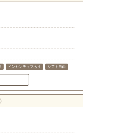
集
インセンティブあり
シフト自由
）