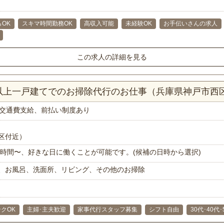
らOK
スキマ時間勤務OK
高収入可能
未経験OK
お手伝いさんの求人
この求人の詳細を見る
K以上一戸建てでのお掃除代行のお仕事（兵庫県神戸市西
交通費支給、前払い制度あり
区付近）
で1時間〜、好きな日に働くことが可能です。(候補の日時から選択)
、お風呂、洗面所、リビング、その他のお掃除
クOK
主婦･主夫歓迎
家事代行スタッフ募集
シフト自由
30代･40代