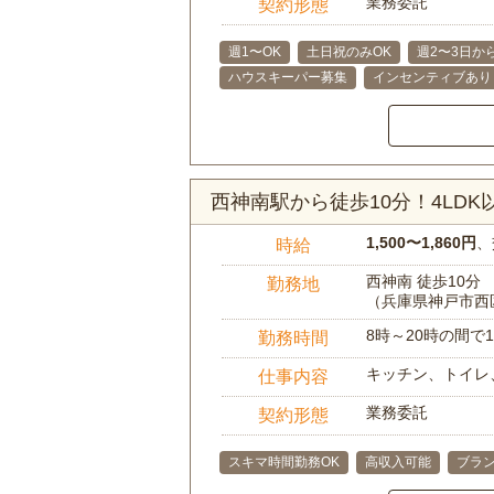
業務委託
契約形態
週1〜OK
土日祝のみOK
週2〜3日か
ハウスキーパー募集
インセンティブあり
西神南駅から徒歩10分！4LD
1,500〜1,860円
、
時給
西神南 徒歩10分
勤務地
（兵庫県神戸市西
8時～20時の間
勤務時間
キッチン、トイレ
仕事内容
業務委託
契約形態
スキマ時間勤務OK
高収入可能
ブラン