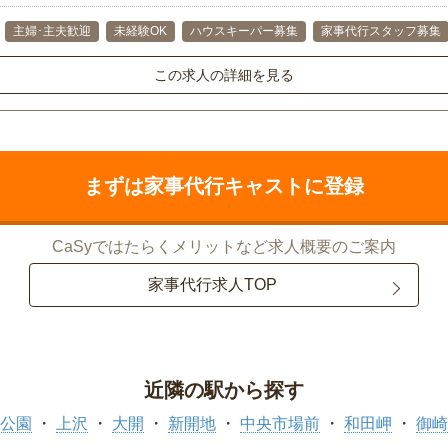
主婦･主夫歓迎
未経験OK
ハウスキーパー募集
家事代行スタッフ募集
この求人の詳細を見る
まずは家事代行キャストに登録
CaSyではたらくメリットなど求人概要のご案内
家事代行求人TOP
近隣の駅から探す
公園
上沢
大開
新開地
中央市場前
和田岬
御崎