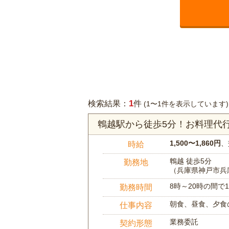
1
検索結果：
件
(1〜1件を表示しています)
鵯越駅から徒歩5分！お料理代
1,500〜1,860円
、
時給
鵯越 徒歩5分
勤務地
（兵庫県神戸市兵
8時～20時の間
勤務時間
朝食、昼食、夕食
仕事内容
業務委託
契約形態