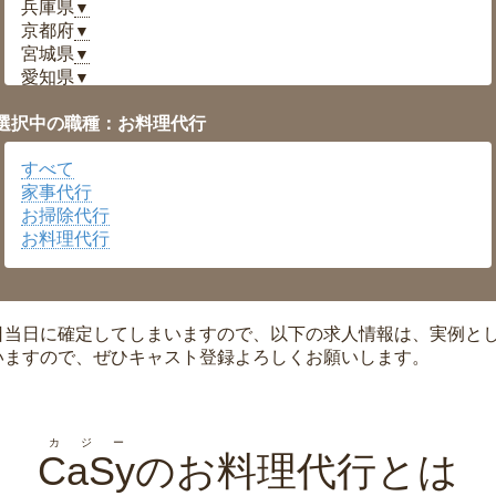
兵庫県
▼
京都府
▼
宮城県
▼
愛知県
▼
福井県
▼
選択中の職種：お料理代行
岡山県
▼
広島県
▼
すべて
沖縄県
▼
家事代行
お掃除代行
お料理代行
日当日に確定してしまいますので、以下の求人情報は、実例と
いますので、ぜひキャスト登録よろしくお願いします。
カジー
CaSy
のお料理代行とは