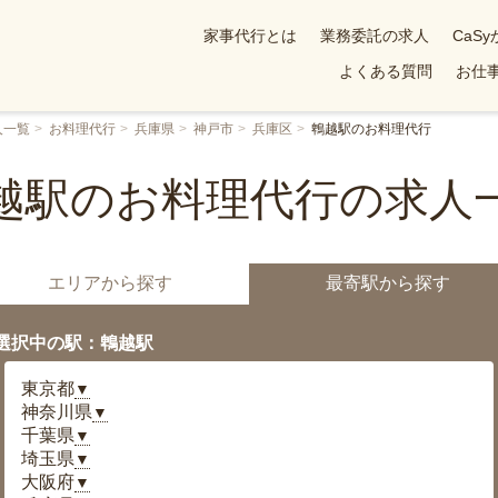
家事代行とは
業務委託の求人
CaS
よくある質問
お仕事
人一覧
お料理代行
兵庫県
神戸市
兵庫区
鵯越駅のお料理代行
越駅のお料理代行の求人
エリアから探す
最寄駅から探す
選択中の駅：鵯越駅
東京都
▼
神奈川県
▼
千葉県
▼
埼玉県
▼
大阪府
▼