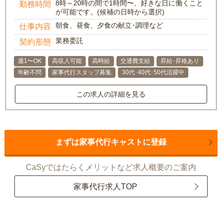
8時～20時の間で1時間〜、好きな日に働くこと
勤務時間
が可能です。(候補の日時から選択)
朝食、昼食、夕食の献立･調理など
仕事内容
業務委託
契約形態
週1〜OK
高収入可能
高時給
交通費支給
昇給･昇格あり
年齢不問
家事代行スタッフ募集
30代･40代･50代活躍中
この求人の詳細を見る
まずは家事代行キャストに登録
CaSyではたらくメリットなど求人概要のご案内
家事代行求人TOP