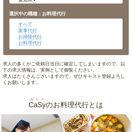
▼
福井県
▼
岡山県
▼
選択中の職種：お料理代行
広島県
▼
すべて
沖縄県
▼
家事代行
お掃除代行
お料理代行
求人の多くがご依頼日当日に確定してしまいますので、以
下の求人情報は、実例として御覧ください。
求人はたくさんございますので、ぜひキャスト登録よろし
くお願いします。
カジー
CaSy
のお料理代行とは