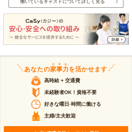
働いているキャストについて詳しく見る
スキル
あなたの
家事力
を活かせます
高時給 + 交通費
未経験者OK！資格不要
好きな曜日·時間に働ける
主婦/主夫歓迎