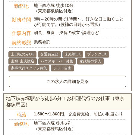
地下鉄赤塚 徒歩10分
勤務地
（東京都板橋区付近）
8時～20時の間で1時間〜、好きな日に働くこと
勤務時間
が可能です。(候補の日時から選択)
朝食、昼食、夕食の献立･調理など
仕事内容
業務委託
契約形態
土日祝のみOK
交通費支給
未経験OK
ブランクOK
主婦･主夫歓迎
ハウスキーパー募集
家政婦の求人
家事代行スタッフ募集
シフト自由
この求人の詳細を見る
地下鉄赤塚駅から徒歩6分！お料理代行のお仕事（東京
都練馬区）
1,500〜1,860円
、交通費支給、前払い制度あり
時給
地下鉄赤塚 徒歩6分
勤務地
（東京都練馬区付近）