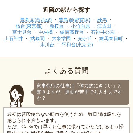
近隣の駅から探す
豊島園(西武線)
豊島園(都営線)
練馬
桜台(東京都)
新桜台
小竹向原
江古田
富士見台
中村橋
練馬高野台
石神井公園
上石神井
武蔵関
大泉学園
光が丘
練馬春日町
氷川台
平和台(東京都)
よくある質問
家事代行の仕事は「体力的にきつい」と
聞きますが、運動が苦手でも大丈夫です
か？
最初は普段使わない筋肉を使うため、数日間は疲れを
感じられる方もいます。
ただ、CaSyでは早くお仕事に慣れていただけるよう掃
除のコツを研修や動画で学んでいただけます。