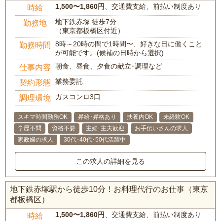
1,500〜1,860円
、交通費支給、前払い制度あり
時給
地下鉄赤塚 徒歩7分
勤務地
（東京都板橋区付近）
8時～20時の間で1時間〜、好きな日に働くこと
勤務時間
が可能です。(候補の日時から選択)
朝食、昼食、夕食の献立･調理など
仕事内容
業務委託
契約形態
ガスコンロ3口
調理環境
スキマ時間勤務OK
昇給･昇格あり
扶養内OK
未経験OK
学歴不問
資格不要
主婦･主夫歓迎
お手伝いさんの求人
家政婦の求人
30代･40代･50代活躍中
この求人の詳細を見る
地下鉄赤塚駅から徒歩10分！お料理代行のお仕事（東京
都板橋区）
1,500〜1,860円
、交通費支給、前払い制度あり
時給