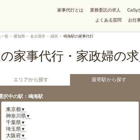
家事代行とは
業務委託の求人
CaS
よくある質問
お仕事
人一覧
愛知県
名古屋市
緑区
鳴海駅の家事代行
駅の家事代行・家政婦の求
エリアから探す
最寄駅から探す
選択中の駅：鳴海駅
東京都
▼
神奈川県
▼
千葉県
▼
埼玉県
▼
大阪府
▼