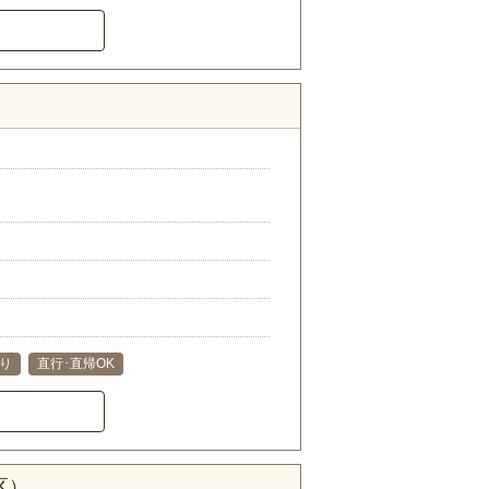
り
直行･直帰OK
区）