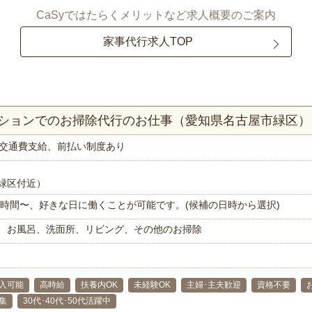
CaSyではたらくメリットなど求人概要のご案内
家事代行求人TOP
マンションでのお掃除代行のお仕事（愛知県名古屋市緑区）
交通費支給、前払い制度あり
緑区付近）
で1時間〜、好きな日に働くことが可能です。(候補の日時から選択)
、お風呂、洗面所、リビング、その他のお掃除
入可能
高時給
扶養内OK
未経験OK
主婦･主夫歓迎
資格不要
集
30代･40代･50代活躍中