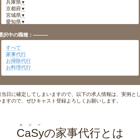
兵庫県
▼
京都府
▼
宮城県
▼
愛知県
▼
福井県
▼
選択中の職種：———
岡山県
▼
広島県
▼
すべて
沖縄県
▼
家事代行
お掃除代行
お料理代行
日当日に確定してしまいますので、以下の求人情報は、実例と
いますので、ぜひキャスト登録よろしくお願いします。
カジー
CaSy
の家事代行とは