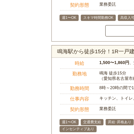
業務委託
契約形態
週1〜OK
スキマ時間勤務OK
高収入
鳴海駅から徒歩15分！1R一
1,500〜1,860円
、
時給
鳴海 徒歩15分
勤務地
（愛知県名古屋市
8時～20時の間
勤務時間
キッチン、トイレ
仕事内容
業務委託
契約形態
週1〜OK
交通費支給
昇給･昇格あり
インセンティブあり