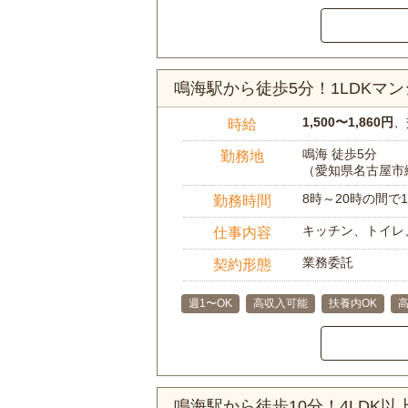
鳴海駅から徒歩5分！1LDK
1,500〜1,860円
、
時給
鳴海 徒歩5分
勤務地
（愛知県名古屋市
8時～20時の間
勤務時間
キッチン、トイレ
仕事内容
業務委託
契約形態
週1〜OK
高収入可能
扶養内OK
鳴海駅から徒歩10分！4LDK