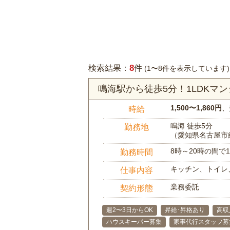
8
検索結果：
件
(1〜8件を表示しています)
鳴海駅から徒歩5分！1LDK
1,500〜1,860円
、
時給
鳴海 徒歩5分
勤務地
（愛知県名古屋市
8時～20時の間
勤務時間
キッチン、トイレ
仕事内容
業務委託
契約形態
週2〜3日からOK
昇給･昇格あり
高収
ハウスキーパー募集
家事代行スタッフ募