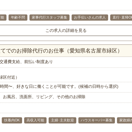
可能
年齢不問
家事代行スタッフ募集
お手伝いさんの求人
直行･直帰O
この求人の詳細を見る
戸建てでのお掃除代行のお仕事（愛知県名古屋市緑区）
交通費支給、前払い制度あり
緑区付近）
で1時間〜、好きな日に働くことが可能です。(候補の日時から選択)
、お風呂、洗面所、リビング、その他のお掃除
扶養内OK
高収入可能
主婦･主夫歓迎
ハウスキーパー募集
家政婦