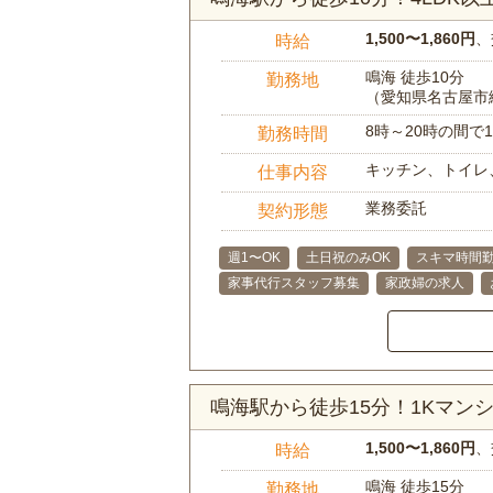
1,500〜1,860円
、
時給
鳴海 徒歩10分
勤務地
（愛知県名古屋市
8時～20時の間
勤務時間
キッチン、トイレ
仕事内容
業務委託
契約形態
週1〜OK
土日祝のみOK
スキマ時間勤
家事代行スタッフ募集
家政婦の求人
鳴海駅から徒歩15分！1Kマ
1,500〜1,860円
、
時給
鳴海 徒歩15分
勤務地