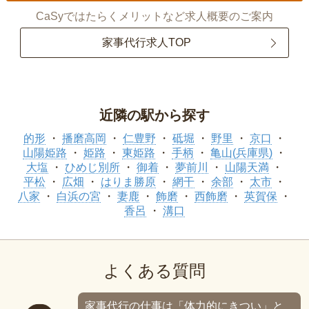
CaSyではたらくメリットなど求人概要のご案内
家事代行求人TOP
近隣の駅から探す
的形
播磨高岡
仁豊野
砥堀
野里
京口
山陽姫路
姫路
東姫路
手柄
亀山(兵庫県)
大塩
ひめじ別所
御着
夢前川
山陽天満
平松
広畑
はりま勝原
網干
余部
太市
八家
白浜の宮
妻鹿
飾磨
西飾磨
英賀保
香呂
溝口
よくある質問
家事代行の仕事は「体力的にきつい」と