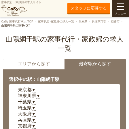
家事代行・家政婦の求人サイト
スタッフに応募する
メニュー
CaSy 家事代行求人 TOP
家事代行･家政婦の求人一覧
兵庫県
兵庫県市部
姫路市
山陽網干駅の家事代行
山陽網干駅の家事代行・家政婦の求人
一覧
エリアから探す
最寄駅から探す
選択中の駅：山陽網干駅
東京都
▼
神奈川県
▼
千葉県
▼
埼玉県
▼
大阪府
▼
兵庫県
▼
京都府
▼