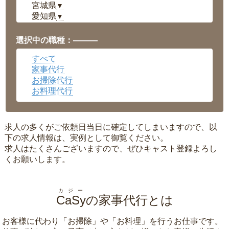
宮城県
▼
愛知県
▼
福井県
▼
岡山県
▼
選択中の職種：———
広島県
▼
すべて
沖縄県
▼
家事代行
お掃除代行
お料理代行
求人の多くがご依頼日当日に確定してしまいますので、以
下の求人情報は、実例として御覧ください。
求人はたくさんございますので、ぜひキャスト登録よろし
くお願いします。
カジー
CaSy
の家事代行とは
お客様に代わり「
お掃除
」や「
お料理
」を行うお仕事です。