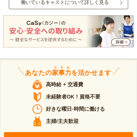
働いているキャストについて詳しく見る
スキル
あなたの
家事力
を活かせます
高時給 + 交通費
未経験者OK！資格不要
好きな曜日·時間に働ける
主婦/主夫歓迎