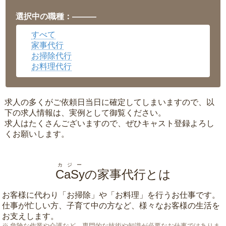
福井県
▼
岡山県
▼
選択中の職種：———
広島県
▼
すべて
沖縄県
▼
家事代行
お掃除代行
お料理代行
求人の多くがご依頼日当日に確定してしまいますので、以
下の求人情報は、実例として御覧ください。
求人はたくさんございますので、ぜひキャスト登録よろし
くお願いします。
カジー
CaSy
の家事代行とは
お客様に代わり「
お掃除
」や「
お料理
」を行うお仕事です。
仕事が忙しい方、子育て中の方など、様々なお客様の生活を
お支えします。
危険な作業や介護など、専門的な技術や知識が必要なお仕事ではありま