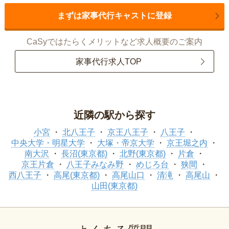
まずは家事代行キャストに登録
CaSyではたらくメリットなど求人概要のご案内
家事代行求人TOP
近隣の駅から探す
小宮
北八王子
京王八王子
八王子
中央大学・明星大学
大塚・帝京大学
京王堀之内
南大沢
長沼(東京都)
北野(東京都)
片倉
京王片倉
八王子みなみ野
めじろ台
狭間
西八王子
高尾(東京都)
高尾山口
清滝
高尾山
山田(東京都)