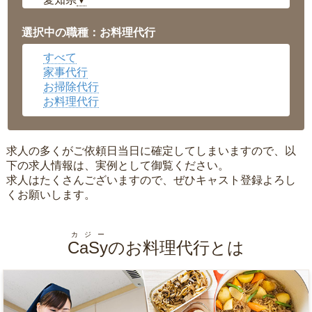
▼
福井県
▼
岡山県
▼
選択中の職種：お料理代行
広島県
▼
すべて
沖縄県
▼
家事代行
お掃除代行
お料理代行
求人の多くがご依頼日当日に確定してしまいますので、以
下の求人情報は、実例として御覧ください。
求人はたくさんございますので、ぜひキャスト登録よろし
くお願いします。
カジー
CaSy
のお料理代行とは