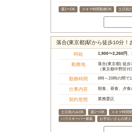
週1〜OK
スキマ時間勤務OK
土日祝の
落合(東京都)駅から徒歩10分
1,900〜2,260円
、
時給
落合(東京都) 徒歩
勤務地
（東京都中野区付
8時～20時の間
勤務時間
朝食、昼食、夕食
仕事内容
業務委託
契約形態
土日祝のみOK
週1〜OK
スキマ時間勤
ハウスキーパー募集
お手伝いさんの求人