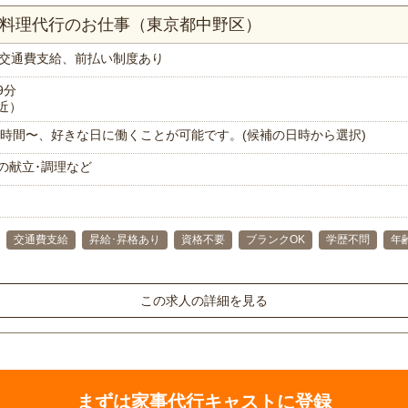
お料理代行のお仕事（東京都中野区）
交通費支給、前払い制度あり
9分
近）
で1時間〜、好きな日に働くことが可能です。(候補の日時から選択)
の献立･調理など
交通費支給
昇給･昇格あり
資格不要
ブランクOK
学歴不問
年
この求人の詳細を見る
まずは家事代行キャストに登録