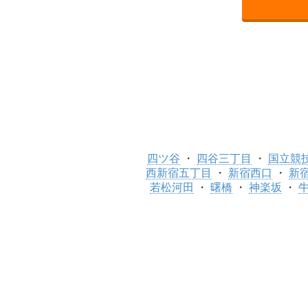
四ツ谷
四谷三丁目
国立競
西新宿五丁目
新宿西口
新宿
若松河田
曙橋
神楽坂