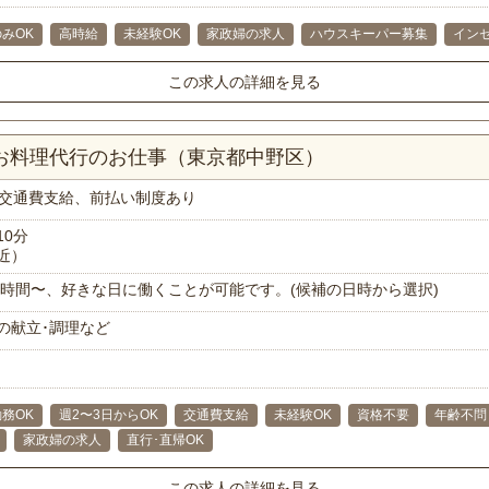
みOK
高時給
未経験OK
家政婦の求人
ハウスキーパー募集
イン
この求人の詳細を見る
！お料理代行のお仕事（東京都中野区）
交通費支給、前払い制度あり
10分
近）
で1時間〜、好きな日に働くことが可能です。(候補の日時から選択)
の献立･調理など
務OK
週2〜3日からOK
交通費支給
未経験OK
資格不要
年齢不問
家政婦の求人
直行･直帰OK
この求人の詳細を見る