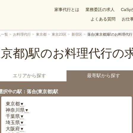
家事代行とは
業務委託の求人
CaS
よくある質問
お仕事
人一覧
お料理代行
東京都
東京23区
新宿区
落合(東京都)駅のお料理代行
東京都)駅のお料理代行の
エリアから探す
最寄駅から探す
選択中の駅：落合(東京都)駅
東京都
▼
神奈川県
▼
千葉県
▼
埼玉県
▼
大阪府
▼