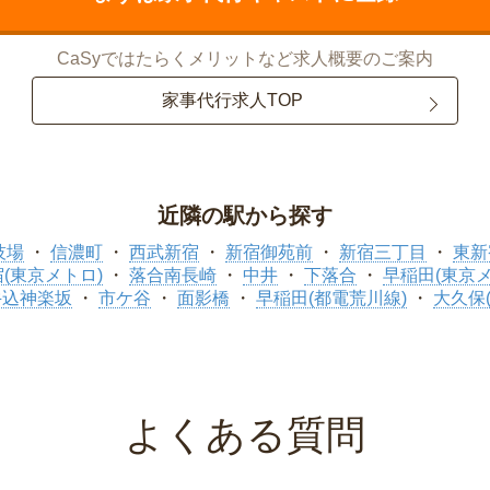
CaSyではたらくメリットなど求人概要のご案内
家事代行求人TOP
近隣の駅から探す
技場
信濃町
西武新宿
新宿御苑前
新宿三丁目
東新
(東京メトロ)
落合南長崎
中井
下落合
早稲田(東京メ
牛込神楽坂
市ケ谷
面影橋
早稲田(都電荒川線)
大久保
よくある質問