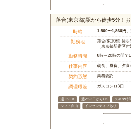
落合(東京都)駅から徒歩5分！
1,500〜1,860円
、
時給
落合(東京都) 徒歩
勤務地
（東京都新宿区付
8時～20時の間
勤務時間
朝食、昼食、夕食
仕事内容
業務委託
契約形態
ガスコンロ3口
調理環境
週1〜OK
週2〜3日からOK
スキマ時
シフト自由
インセンティブあり