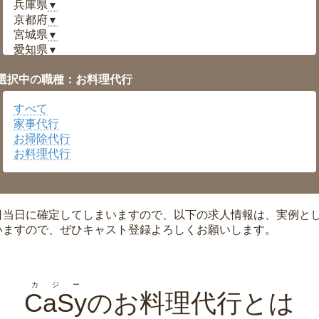
兵庫県
▼
京都府
▼
宮城県
▼
愛知県
▼
福井県
▼
選択中の職種：お料理代行
岡山県
▼
広島県
▼
すべて
沖縄県
▼
家事代行
お掃除代行
お料理代行
日当日に確定してしまいますので、以下の求人情報は、実例と
いますので、ぜひキャスト登録よろしくお願いします。
カジー
CaSy
のお料理代行とは