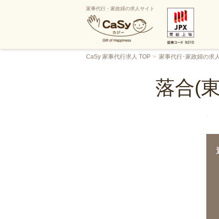
家事代行・家政婦の求人サイト
CaSy 家事代行求人 TOP
家事代行･家政婦の求
落合(