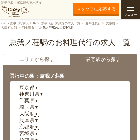
家事代行・家政婦の求人サイト
スタッフに応募する
メニュー
CaSy 家事代行求人 TOP
家事代行･家政婦の求人一覧
お料理代行
大阪府
大阪府市部
羽曳野市
恵我ノ荘駅のお料理代行
恵我ノ荘駅のお料理代行の求人一覧
エリアから探す
最寄駅から探す
選択中の駅：恵我ノ荘駅
東京都
▼
神奈川県
▼
千葉県
▼
埼玉県
▼
大阪府
▼
兵庫県
▼
京都府
▼
宮城県
▼
愛知県