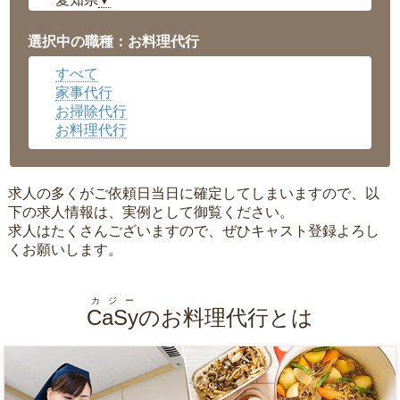
▼
福井県
▼
岡山県
▼
選択中の職種：お料理代行
広島県
▼
すべて
沖縄県
▼
家事代行
お掃除代行
お料理代行
求人の多くがご依頼日当日に確定してしまいますので、以
下の求人情報は、実例として御覧ください。
求人はたくさんございますので、ぜひキャスト登録よろし
くお願いします。
カジー
CaSy
のお料理代行とは