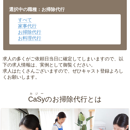
福井県
▼
岡山県
▼
選択中の職種：お掃除代行
広島県
▼
すべて
沖縄県
▼
家事代行
お掃除代行
お料理代行
求人の多くがご依頼日当日に確定してしまいますので、以
下の求人情報は、実例として御覧ください。
求人はたくさんございますので、ぜひキャスト登録よろし
くお願いします。
カジー
CaSy
のお掃除代行とは