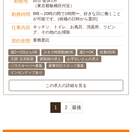
西台 徒歩1分
勤務地
（東京都板橋区付近）
8時～20時の間で1時間〜、好きな日に働くこと
勤務時間
が可能です。(候補の日時から選択)
キッチン、トイレ、お風呂、洗面所、リビン
仕事内容
グ、その他のお掃除
業務委託
契約形態
週2〜3日からOK
スキマ時間勤務OK
週1〜OK
扶養内OK
主婦･主夫歓迎
家政婦の求人
お手伝いさんの求人
ハウスキーパー募集
家事代行スタッフ募集
インセンティブあり
この求人の詳細を見る
1
2
最後