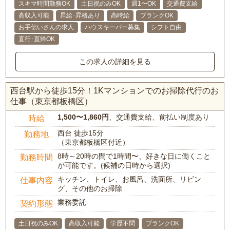
スキマ時間勤務OK
土日祝のみOK
週1〜OK
交通費支給
高収入可能
昇給･昇格あり
高時給
ブランクOK
お手伝いさんの求人
ハウスキーパー募集
シフト自由
直行･直帰OK
この求人の詳細を見る
西台駅から徒歩15分！1Kマンションでのお掃除代行のお
仕事（東京都板橋区）
1,500〜1,860円
、交通費支給、前払い制度あり
時給
西台 徒歩15分
勤務地
（東京都板橋区付近）
8時～20時の間で1時間〜、好きな日に働くこと
勤務時間
が可能です。(候補の日時から選択)
キッチン、トイレ、お風呂、洗面所、リビン
仕事内容
グ、その他のお掃除
業務委託
契約形態
土日祝のみOK
高収入可能
学歴不問
ブランクOK