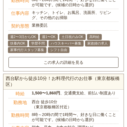
勤務時間
が可能です。(候補の日時から選択)
キッチン、トイレ、お風呂、洗面所、リビン
仕事内容
グ、その他のお掃除
業務委託
契約形態
週2〜3日からOK
週1〜OK
土日祝のみOK
高時給
扶養内OK
学歴不問
ハウスキーパー募集
家政婦の求人
家事代行スタッフ募集
シフト自由
この求人の詳細を見る
西台駅から徒歩10分！お料理代行のお仕事（東京都板橋
区）
1,500〜1,860円
、交通費支給、前払い制度あり
時給
西台 徒歩10分
勤務地
（東京都板橋区付近）
8時～20時の間で1時間〜、好きな日に働くこと
勤務時間
が可能です。(候補の日時から選択)