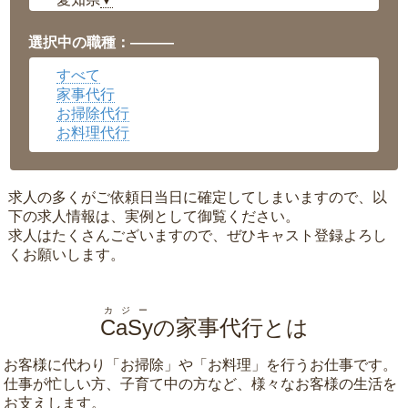
▼
福井県
▼
岡山県
▼
選択中の職種：———
広島県
▼
すべて
沖縄県
▼
家事代行
お掃除代行
お料理代行
求人の多くがご依頼日当日に確定してしまいますので、以
下の求人情報は、実例として御覧ください。
求人はたくさんございますので、ぜひキャスト登録よろし
くお願いします。
カジー
CaSy
の家事代行とは
お客様に代わり「
お掃除
」や「
お料理
」を行うお仕事です。
仕事が忙しい方、子育て中の方など、様々なお客様の生活を
お支えします。