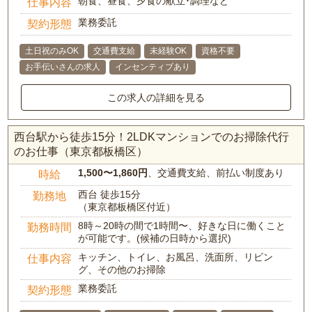
朝食、昼食、夕食の献立･調理など
仕事内容
業務委託
契約形態
土日祝のみOK
交通費支給
未経験OK
資格不要
お手伝いさんの求人
インセンティブあり
この求人の詳細を見る
西台駅から徒歩15分！2LDKマンションでのお掃除代行
のお仕事（東京都板橋区）
1,500〜1,860円
、交通費支給、前払い制度あり
時給
西台 徒歩15分
勤務地
（東京都板橋区付近）
8時～20時の間で1時間〜、好きな日に働くこと
勤務時間
が可能です。(候補の日時から選択)
キッチン、トイレ、お風呂、洗面所、リビン
仕事内容
グ、その他のお掃除
業務委託
契約形態