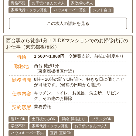
資格不要
お手伝いさんの求人
家政婦の求人
家事代行スタッフ募集
ハウスキーパー募集
シフト自由
この求人の詳細を見る
西台駅から徒歩1分！2LDKマンションでのお掃除代行の
お仕事（東京都板橋区）
1,500〜1,860円
、交通費支給、前払い制度あり
時給
西台 徒歩1分
勤務地
（東京都板橋区付近）
8時～20時の間で1時間〜、好きな日に働くこと
勤務時間
が可能です。(候補の日時から選択)
キッチン、トイレ、お風呂、洗面所、リビン
仕事内容
グ、その他のお掃除
業務委託
契約形態
週1〜OK
土日祝のみOK
昇給･昇格あり
ブランクOK
学歴不問
家事代行スタッフ募集
お手伝いさんの求人
ハウスキーパー募集
直行･直帰OK