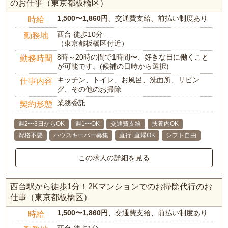
のお仕事（東京都板橋区）
1,500〜1,860円
、交通費支給、前払い制度あり
時給
西台 徒歩10分
勤務地
（東京都板橋区付近）
8時～20時の間で1時間〜、好きな日に働くこと
勤務時間
が可能です。(候補の日時から選択)
キッチン、トイレ、お風呂、洗面所、リビン
仕事内容
グ、その他のお掃除
業務委託
契約形態
週2〜3日からOK
週1〜OK
交通費支給
扶養内OK
資格不要
ハウスキーパー募集
直行･直帰OK
シフト自由
この求人の詳細を見る
西台駅から徒歩1分！2Kマンションでのお掃除代行のお
仕事（東京都板橋区）
1,500〜1,860円
、交通費支給、前払い制度あり
時給