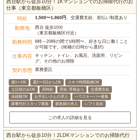
西台駅から徒歩10分！1Kマンションでのお掃除代行のお
仕事（東京都板橋区）
1,500〜1,860円
、交通費支給、前払い制度あり
時給
西台 徒歩10分
勤務地
（東京都板橋区付近）
8時～20時の間で1時間〜、好きな日に働くこと
勤務時間
が可能です。(候補の日時から選択)
キッチン、トイレ、お風呂、洗面所、リビン
仕事内容
グ、その他のお掃除
業務委託
契約形態
週1〜OK
週2〜3日からOK
スキマ時間勤務OK
土日祝のみOK
高時給
昇給･昇格あり
交通費支給
未経験OK
お手伝いさんの求人
ハウスキーパー募集
家事代行スタッフ募集
家政婦の求人
シフト自由
この求人の詳細を見る
西台駅から徒歩10分！2LDKマンションでのお掃除代行