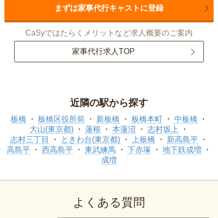
まずは家事代行キャストに登録
CaSyではたらくメリットなど求人概要のご案内
家事代行求人TOP
近隣の駅から探す
板橋
板橋区役所前
新板橋
板橋本町
中板橋
大山(東京都)
蓮根
本蓮沼
志村坂上
志村三丁目
ときわ台(東京都)
上板橋
新高島平
高島平
西高島平
東武練馬
下赤塚
地下鉄成増
成増
よくある質問