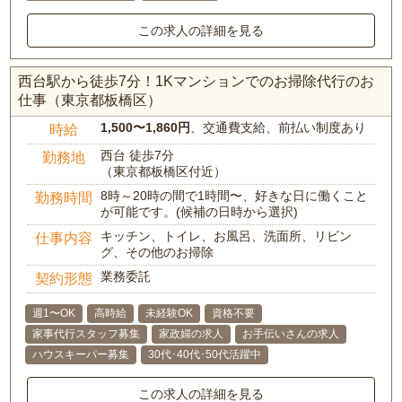
この求人の詳細を見る
西台駅から徒歩7分！1Kマンションでのお掃除代行のお
仕事（東京都板橋区）
1,500〜1,860円
、交通費支給、前払い制度あり
時給
西台 徒歩7分
勤務地
（東京都板橋区付近）
8時～20時の間で1時間〜、好きな日に働くこと
勤務時間
が可能です。(候補の日時から選択)
キッチン、トイレ、お風呂、洗面所、リビン
仕事内容
グ、その他のお掃除
業務委託
契約形態
週1〜OK
高時給
未経験OK
資格不要
家事代行スタッフ募集
家政婦の求人
お手伝いさんの求人
ハウスキーパー募集
30代･40代･50代活躍中
この求人の詳細を見る