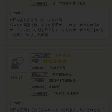
当日のお食事 作りおき
ご利用目的
ご感想
今回もありがとうございました😊
パスタの素揚げは、夫とか息子が「これは…食べられるの
か…？」みたいな顔を最初していましたが、食べたらおいし
いと喜んでいました😊笑
お料理代行
サービス内容
評価
定期 月2回
利用頻度
東京都板橋区
提供エリア
30代 女性
2025年1月19日(日)
ご利用日
3.0時間
利用時間
作りおき 冷凍保存
ご利用目的
ご感想
今回も手際よくたくさん作っていただきました！どれもとて