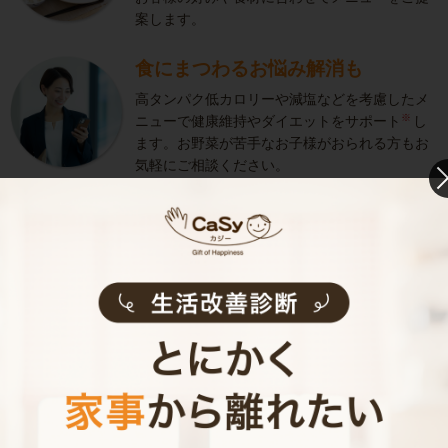
案します。
食にまつわるお悩み解消も
高タンパク低カロリーや減塩などを考慮したメ
※
ニューで健康維持やダイエットをサポート
し
ます。お野菜が苦手なお子様がおられる方もお
気軽にご相談ください。
医学的な治療･健康増進および減量などの効果を保
証するものではありません。
きめ細やかなサービス
選考をクリアし、研修を修了したキャストがサ
ービスを実施。お客様のご要望に沿ったきめ細
やかなサービスで、健やかな生活をサポートし
ます。
お料理代行のサービス内容