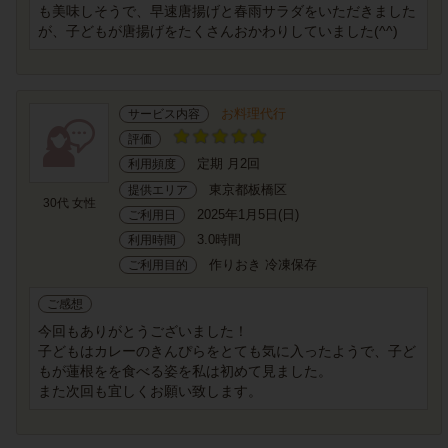
も美味しそうで、早速唐揚げと春雨サラダをいただきました
が、子どもが唐揚げをたくさんおかわりしていました(^^)
お料理代行
サービス内容
評価
定期 月2回
利用頻度
東京都板橋区
提供エリア
30代 女性
2025年1月5日(日)
ご利用日
3.0時間
利用時間
作りおき 冷凍保存
ご利用目的
ご感想
今回もありがとうございました！
子どもはカレーのきんぴらをとても気に入ったようで、子ど
もが蓮根をを食べる姿を私は初めて見ました。
また次回も宜しくお願い致します。