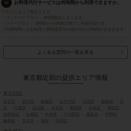
お料理代行サービスは何時間から利用できますか。
Q3
プランによって異なります。
・パッケージプラン： 3時間固定となります。
・フリープラン： 3時間から5時間の間でご利用可能です。
ご利用時間にはお料理と調理器具等の後片付けの時間が含まれます。
よくある質問の一覧を見る
東京都近郊の提供エリア情報
東京23区
足立区
・
荒川区
・
板橋区
・
江戸川区
・
大田区
・
葛飾区
・
北
区
・
江東区
・
品川区
・
渋谷区
・
新宿区
・
杉並区
・
墨田区
・
世田谷区
・
台東区
・
中央区
・
千代田区
・
豊島区
・
中野区
・
練馬区
・
文京区
・
港区
・
目黒区