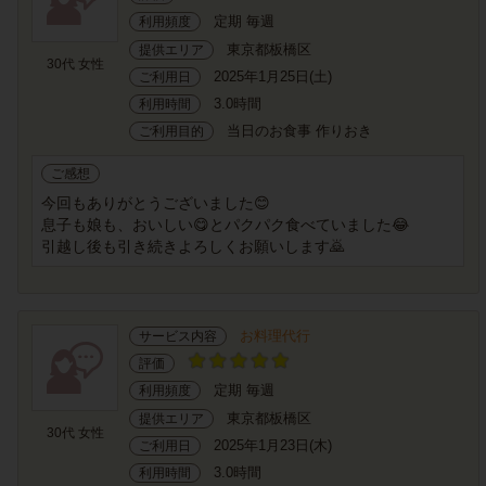
定期 毎週
利用頻度
東京都板橋区
提供エリア
30代 女性
2025年1月25日(土)
ご利用日
3.0時間
利用時間
当日のお食事 作りおき
ご利用目的
ご感想
今回もありがとうございました😊
息子も娘も、おいしい😋とパクパク食べていました😂
引越し後も引き続きよろしくお願いします🙇
お料理代行
サービス内容
評価
定期 毎週
利用頻度
東京都板橋区
提供エリア
30代 女性
2025年1月23日(木)
ご利用日
3.0時間
利用時間