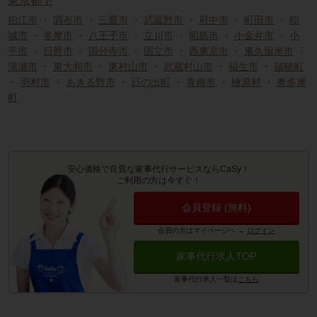
東京都下
狛江市
・
調布市
・
三鷹市
・
武蔵野市
・
府中市
・
町田市
・
稲
城市
・
多摩市
・
八王子市
・
立川市
・
昭島市
・
小金井市
・
小
平市
・
日野市
・
国分寺市
・
国立市
・
西東京市
・
東久留米市
・
清瀬市
・
東大和市
・
東村山市
・
武蔵村山市
・
福生市
・
瑞穂町
・
羽村市
・
あきる野市
・
日の出町
・
青梅市
・
檜原村
・
奥多摩
町
安心価格で良質な家事代行サービスならCaSy！
ご利用の方は今すぐ！
会員登録 (無料)
会員の方はマイページへ
→
ログイン
家事代行求人TOP
家事代行求人一覧は
こちら