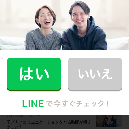
お料理代行のサービス料金
ご利用者インタビュー
Customer Interview
お料理
A.T.さん
30代 共働き 育児休暇中
栄養バランスの取れた食事を摂れるのが魅力で
す！
記事全文を見る
お料理
M.K.さん
30代 共働き 子育て中
子どもとコミュニケーションをとる時間が増え
ました！