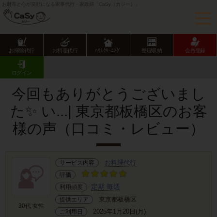
お財布と心が笑顔になる家事代行・家政婦「CaSy（カジー）」
お掃除代行
お料理代行
ﾊｳｽｸﾘｰﾆﾝｸﾞ
整理収納
会員登録
CaSy TOP
サービス提供エリアのご紹介
東京都
東京23区
板橋区
お客様の声･口コミ詳細
ログイン
今回もありがとうございまし
た✨ い...| 東京都板橋区のお客
様の声（口コミ・レビュー）
お料理代行
サービス内容
評価
定期 毎週
利用頻度
東京都板橋区
提供エリア
30代 女性
2025年1月20日(月)
ご利用日