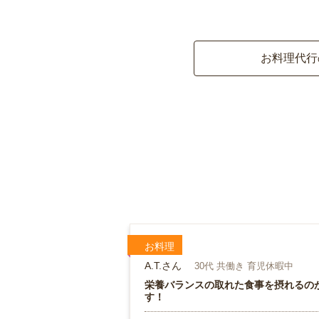
お料理代行
お料理
A.T.さん
30代 共働き 育児休暇中
栄養バランスの取れた食事を摂れるの
す！