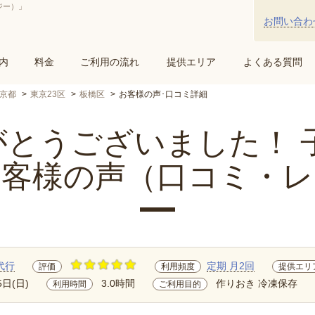
ジー）」
お問い合わ
内
料金
ご利用の流れ
提供エリア
よくある質問
京都
東京23区
板橋区
お客様の声･口コミ詳細
とうございました！ 子..
お客様の声（口コミ・レ
代行
定期 月2回
評価
利用頻度
提供エリ
5日(日)
3.0時間
作りおき 冷凍保存
利用時間
ご利用目的