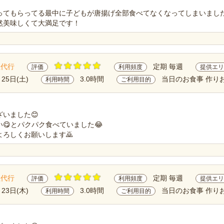
ってもらってる最中に子どもが唐揚げ全部食べてなくなってしまいまし
然美味しくて大満足です！
理代行
定期 毎週
評価
利用頻度
提供エリ
月25日(土)
3.0時間
当日のお食事 作り
利用時間
ご利用目的
いました😊
😋とパクパク食べていました😂
ろしくお願いします🙇
理代行
定期 毎週
評価
利用頻度
提供エリ
月23日(木)
3.0時間
当日のお食事 作り
利用時間
ご利用目的