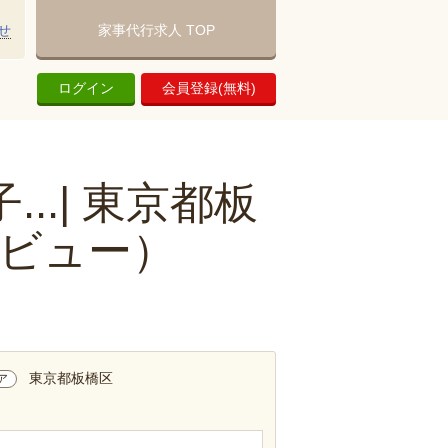
せ
家事代行求人 TOP
ログイン
会員登録(無料)
.| 東京都板
ビュー）
東京都板橋区
ア