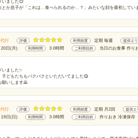
いました😊
夫とか息子が「これは…食べられるのか…？」みたいな顔を最初してい
理代行
定期 毎週
評価
利用頻度
提供エリ
月20日(月)
3.0時間
当日のお食事 作り
利用時間
ご利用目的
ざいました✨
、子どもたちもパクパクといただいてました😋
願いします🙇
理代行
定期 月2回
評価
利用頻度
提供エ
月19日(日)
3.0時間
作りおき 冷凍保存
利用時間
ご利用目的