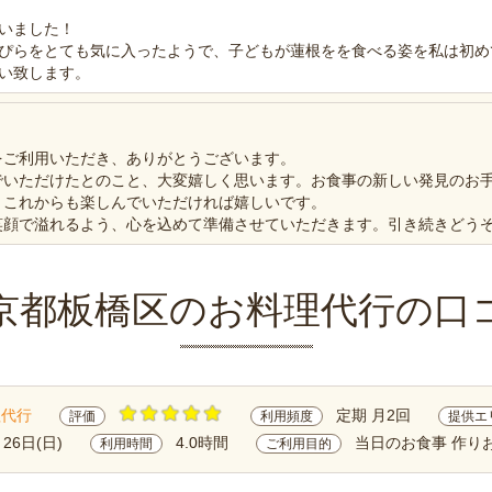
いました！
ぴらをとても気に入ったようで、子どもが蓮根をを食べる姿を私は初め
い致します。
をご利用いただき、ありがとうございます。
でいただけたとのこと、大変嬉しく思います。お食事の新しい発見のお
、これからも楽しんでいただければ嬉しいです。
笑顔で溢れるよう、心を込めて準備させていただきます。引き続きどう
京都板橋区のお料理代行の口
理代行
定期 月2回
評価
利用頻度
提供エ
月26日(日)
4.0時間
当日のお食事 作り
利用時間
ご利用目的