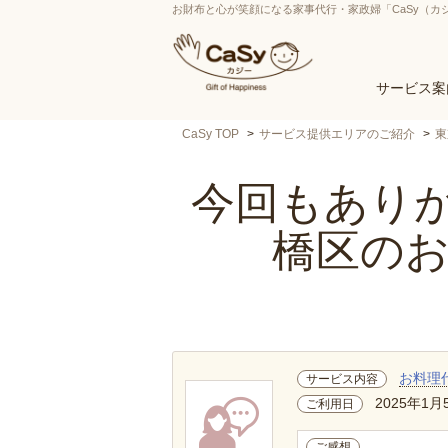
お財布と心が笑顔になる家事代行・家政婦「CaSy（カ
サービス案
CaSy TOP
サービス提供エリアのご紹介
東
今回もありが
橋区の
お料理
サービス内容
2025年1月
ご利用日
ご感想