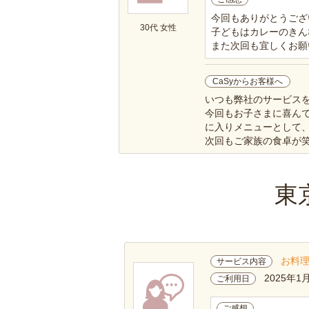
今回もありがとうござ
30代 女性
子どもはカレーのきん
また次回も宜しくお願
CaSyからお客様へ
いつも弊社のサービス
今回もお子さまに喜ん
に入りメニューとして
次回もご家族の食卓が
東
お料
サービス内容
2025年1
ご利用日
ご感想