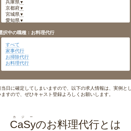
兵庫県
▼
京都府
▼
宮城県
▼
愛知県
▼
福井県
▼
選択中の職種：お料理代行
岡山県
▼
広島県
▼
すべて
沖縄県
▼
家事代行
お掃除代行
お料理代行
日当日に確定してしまいますので、以下の求人情報は、実例と
いますので、ぜひキャスト登録よろしくお願いします。
カジー
CaSy
のお料理代行とは