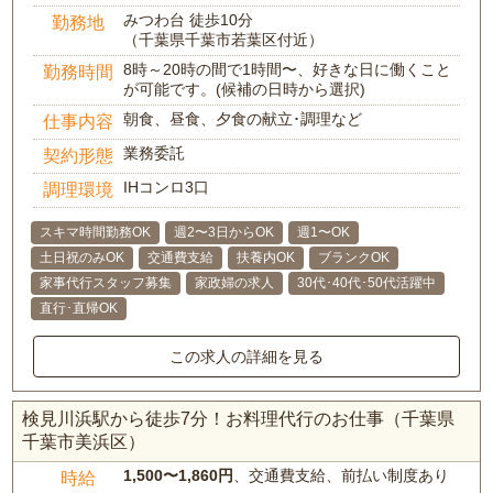
みつわ台 徒歩10分
勤務地
（千葉県千葉市若葉区付近）
8時～20時の間で1時間〜、好きな日に働くこと
勤務時間
が可能です。(候補の日時から選択)
朝食、昼食、夕食の献立･調理など
仕事内容
業務委託
契約形態
IHコンロ3口
調理環境
スキマ時間勤務OK
週2〜3日からOK
週1〜OK
土日祝のみOK
交通費支給
扶養内OK
ブランクOK
家事代行スタッフ募集
家政婦の求人
30代･40代･50代活躍中
直行･直帰OK
この求人の詳細を見る
検見川浜駅から徒歩7分！お料理代行のお仕事（千葉県
千葉市美浜区）
1,500〜1,860円
、交通費支給、前払い制度あり
時給