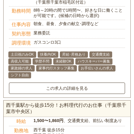
（千葉県千葉市稲毛区付近）
8時～20時の間で1時間〜、好きな日に働くこと
勤務時間
が可能です。(候補の日時から選択)
朝食、昼食、夕食の献立･調理など
仕事内容
業務委託
契約形態
ガスコンロ3口
調理環境
土日祝のみOK
扶養内OK
昇給･昇格あり
交通費支給
高収入可能
学歴不問
未経験OK
ハウスキーパー募集
家政婦の求人
家事代行スタッフ募集
お手伝いさんの求人
シフト自由
この求人の詳細を見る
西千葉駅から徒歩15分！お料理代行のお仕事（千葉県千
葉市中央区）
1,500〜1,860円
、交通費支給、前払い制度あり
時給
西千葉 徒歩15分
勤務地