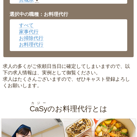
▼
愛知県
▼
福井県
▼
選択中の職種：お料理代行
岡山県
▼
すべて
広島県
▼
家事代行
沖縄県
▼
お掃除代行
お料理代行
求人の多くがご依頼日当日に確定してしまいますので、以
下の求人情報は、実例として御覧ください。
求人はたくさんございますので、ぜひキャスト登録よろし
くお願いします。
カジー
CaSy
のお料理代行とは