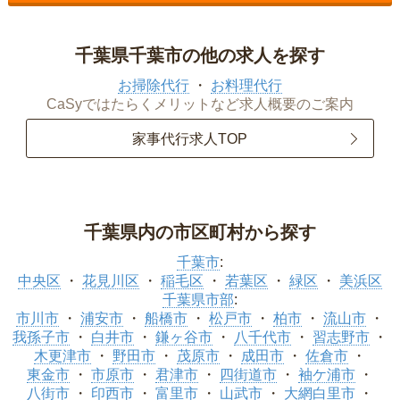
千葉県千葉市の他の求人を探す
お掃除代行
お料理代行
CaSyではたらくメリットなど求人概要のご案内
家事代行求人TOP
千葉県内の市区町村から探す
千葉市
:
中央区
花見川区
稲毛区
若葉区
緑区
美浜区
千葉県市部
:
市川市
浦安市
船橋市
松戸市
柏市
流山市
我孫子市
白井市
鎌ヶ谷市
八千代市
習志野市
木更津市
野田市
茂原市
成田市
佐倉市
東金市
市原市
君津市
四街道市
袖ケ浦市
八街市
印西市
富里市
山武市
大網白里市