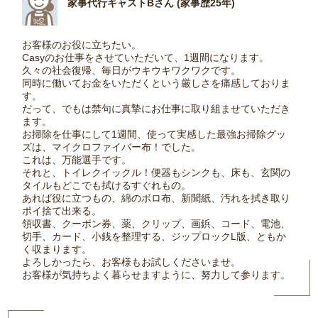
家事代行キャストBさん (家事歴25年)
お客様のお役に立ちたい。
Casyのお仕事をさせていただいて、1週間になります。
久々の社会復帰、毎日がウキウキワクワクです。
同時に働いてお金をいただくという厳しさを痛感しておりま
す。
だって、でもは禁句に真摯にお仕事に取り組ませていただき
ます。
お掃除を仕事にして1週間、使って実感した最強お掃除グッ
ズは、マイクロファイバー布！でした。
これは、万能選手です。
それと、トイレクイックル！便器もシンクも、床も、玄関の
タイルもどこでも拭けるすぐれもの。
あれば役に立つもの、綿のボロ布、新聞紙、汚れを拭き取り
ポイ捨て出来る。
領収書、クーポン券、薬、クリップ、画鋲、コード、電池、
切手、カード、小銭を整理する、ジップロックL版、ともか
く収まります。
よろしかったら、お客様もお試しくださいませ。
お客様が気持ちよく暮らせますように、努力して参ります。