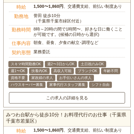
1,500〜1,860円
、交通費支給、前払い制度あり
時給
誉田 徒歩10分
勤務地
（千葉県千葉市緑区付近）
8時～20時の間で1時間〜、好きな日に働くこと
勤務時間
が可能です。(候補の日時から選択)
朝食、昼食、夕食の献立･調理など
仕事内容
業務委託
契約形態
スキマ時間勤務OK
週2〜3日からOK
土日祝のみOK
週1〜OK
扶養内OK
高収入可能
ブランクOK
年齢不問
資格不要
家政婦の求人
お手伝いさんの求人
ハウスキーパー募集
家事代行スタッフ募集
シフト自由
この求人の詳細を見る
みつわ台駅から徒歩10分！お料理代行のお仕事（千葉県
千葉市若葉区）
1,500〜1,860円
、交通費支給、前払い制度あり
時給