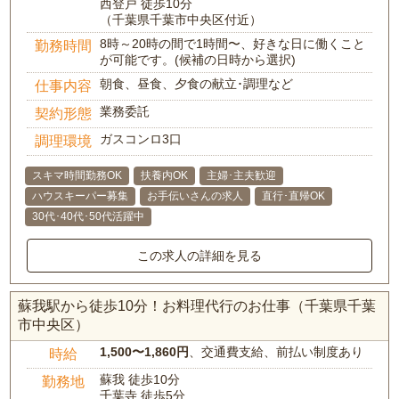
西登戸 徒歩10分
（千葉県千葉市中央区付近）
8時～20時の間で1時間〜、好きな日に働くこと
勤務時間
が可能です。(候補の日時から選択)
朝食、昼食、夕食の献立･調理など
仕事内容
業務委託
契約形態
ガスコンロ3口
調理環境
スキマ時間勤務OK
扶養内OK
主婦･主夫歓迎
ハウスキーパー募集
お手伝いさんの求人
直行･直帰OK
30代･40代･50代活躍中
この求人の詳細を見る
蘇我駅から徒歩10分！お料理代行のお仕事（千葉県千葉
市中央区）
1,500〜1,860円
、交通費支給、前払い制度あり
時給
蘇我 徒歩10分
勤務地
千葉寺 徒歩5分