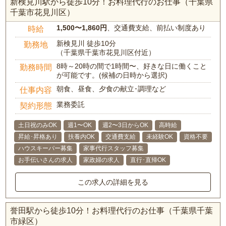
新検見川駅から徒歩10分！お料理代行のお仕事（千葉県
千葉市花見川区）
1,500〜1,860円
、交通費支給、前払い制度あり
時給
新検見川 徒歩10分
勤務地
（千葉県千葉市花見川区付近）
8時～20時の間で1時間〜、好きな日に働くこと
勤務時間
が可能です。(候補の日時から選択)
朝食、昼食、夕食の献立･調理など
仕事内容
業務委託
契約形態
土日祝のみOK
週1〜OK
週2〜3日からOK
高時給
昇給･昇格あり
扶養内OK
交通費支給
未経験OK
資格不要
ハウスキーパー募集
家事代行スタッフ募集
お手伝いさんの求人
家政婦の求人
直行･直帰OK
この求人の詳細を見る
誉田駅から徒歩10分！お料理代行のお仕事（千葉県千葉
市緑区）