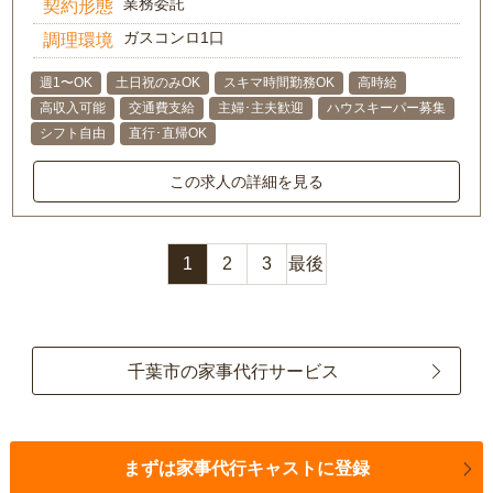
業務委託
契約形態
ガスコンロ1口
調理環境
週1〜OK
土日祝のみOK
スキマ時間勤務OK
高時給
高収入可能
交通費支給
主婦･主夫歓迎
ハウスキーパー募集
シフト自由
直行･直帰OK
この求人の詳細を見る
1
2
3
最後
千葉市の家事代行サービス
まずは家事代行キャストに登録