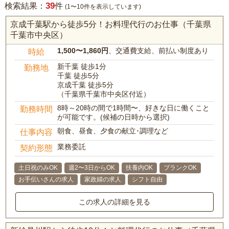
39
検索結果：
件
(1〜10件を表示しています)
京成千葉駅から徒歩5分！お料理代行のお仕事（千葉県
千葉市中央区）
1,500〜1,860円
、交通費支給、前払い制度あり
時給
新千葉 徒歩1分
勤務地
千葉 徒歩5分
京成千葉 徒歩5分
（千葉県千葉市中央区付近）
8時～20時の間で1時間〜、好きな日に働くこと
勤務時間
が可能です。(候補の日時から選択)
朝食、昼食、夕食の献立･調理など
仕事内容
業務委託
契約形態
土日祝のみOK
週2〜3日からOK
扶養内OK
ブランクOK
お手伝いさんの求人
家政婦の求人
シフト自由
この求人の詳細を見る