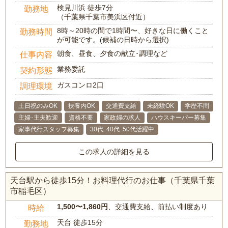
検見川浜 徒歩7分
勤務地
（千葉県千葉市美浜区付近）
8時～20時の間で1時間〜、好きな日に働くこと
勤務時間
が可能です。(候補の日時から選択)
朝食、昼食、夕食の献立･調理など
仕事内容
業務委託
契約形態
ガスコンロ2口
調理環境
土日祝のみOK
扶養内OK
交通費支給
未経験OK
学歴不問
主婦･主夫歓迎
資格不要
家政婦の求人
ハウスキーパー募集
家事代行スタッフ募集
30代･40代･50代活躍中
この求人の詳細を見る
天台駅から徒歩15分！お料理代行のお仕事（千葉県千葉
市稲毛区）
1,500〜1,860円
、交通費支給、前払い制度あり
時給
天台 徒歩15分
勤務地