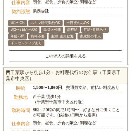
朝食、昼食、夕食の献立･調理など
仕事内容
業務委託
契約形態
週1〜OK
スキマ時間勤務OK
土日祝のみOK
週2〜3日からOK
高収入可能
高時給
昇給･昇格あり
年齢不問
資格不要
主婦･主夫歓迎
家政婦の求人
インセンティブあり
この求人の詳細を見る
西千葉駅から徒歩1分！お料理代行のお仕事（千葉県千
葉市中央区）
1,500〜1,860円
、交通費支給、前払い制度あり
時給
西千葉 徒歩1分
勤務地
（千葉県千葉市中央区付近）
8時～20時の間で1時間〜、好きな日に働くこと
勤務時間
が可能です。(候補の日時から選択)
朝食、昼食、夕食の献立･調理など
仕事内容