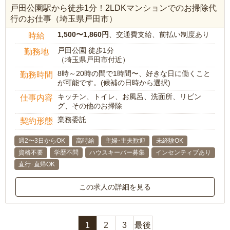
戸田公園駅から徒歩1分！2LDKマンションでのお掃除代
行のお仕事（埼玉県戸田市）
1,500〜1,860円
、交通費支給、前払い制度あり
時給
戸田公園 徒歩1分
勤務地
（埼玉県戸田市付近）
8時～20時の間で1時間〜、好きな日に働くこと
勤務時間
が可能です。(候補の日時から選択)
キッチン、トイレ、お風呂、洗面所、リビン
仕事内容
グ、その他のお掃除
業務委託
契約形態
週2〜3日からOK
高時給
主婦･主夫歓迎
未経験OK
資格不要
学歴不問
ハウスキーパー募集
インセンティブあり
直行･直帰OK
この求人の詳細を見る
1
2
3
最後