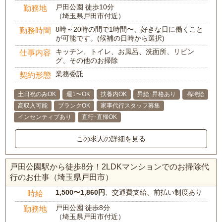
戸田公園 徒歩10分
勤務地
（埼玉県戸田市付近）
8時～20時の間で1時間〜、好きな日に働くこと
勤務時間
が可能です。(候補の日時から選択)
キッチン、トイレ、お風呂、洗面所、リビン
仕事内容
グ、その他のお掃除
業務委託
契約形態
土日祝のみOK
週1〜OK
扶養内OK
昇給･昇格あり
高時給
高収入可能
ブランクOK
家事代行スタッフ募集
インセンティブあり
直行･直帰OK
この求人の詳細を見る
戸田公園駅から徒歩8分！2LDKマンションでのお掃除代
行のお仕事（埼玉県戸田市）
1,500〜1,860円
、交通費支給、前払い制度あり
時給
戸田公園 徒歩8分
勤務地
（埼玉県戸田市付近）