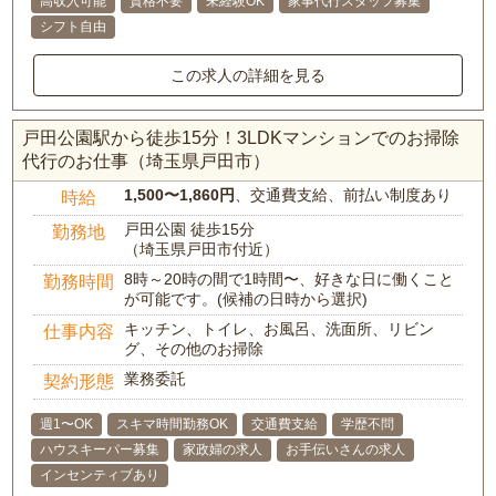
高収入可能
資格不要
未経験OK
家事代行スタッフ募集
シフト自由
この求人の詳細を見る
戸田公園駅から徒歩15分！3LDKマンションでのお掃除
代行のお仕事（埼玉県戸田市）
1,500〜1,860円
、交通費支給、前払い制度あり
時給
戸田公園 徒歩15分
勤務地
（埼玉県戸田市付近）
8時～20時の間で1時間〜、好きな日に働くこと
勤務時間
が可能です。(候補の日時から選択)
キッチン、トイレ、お風呂、洗面所、リビン
仕事内容
グ、その他のお掃除
業務委託
契約形態
週1〜OK
スキマ時間勤務OK
交通費支給
学歴不問
ハウスキーパー募集
家政婦の求人
お手伝いさんの求人
インセンティブあり