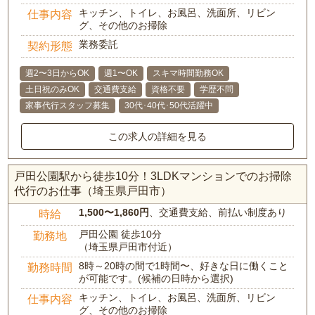
キッチン、トイレ、お風呂、洗面所、リビン
仕事内容
グ、その他のお掃除
業務委託
契約形態
週2〜3日からOK
週1〜OK
スキマ時間勤務OK
土日祝のみOK
交通費支給
資格不要
学歴不問
家事代行スタッフ募集
30代･40代･50代活躍中
この求人の詳細を見る
戸田公園駅から徒歩10分！3LDKマンションでのお掃除
代行のお仕事（埼玉県戸田市）
1,500〜1,860円
、交通費支給、前払い制度あり
時給
戸田公園 徒歩10分
勤務地
（埼玉県戸田市付近）
8時～20時の間で1時間〜、好きな日に働くこと
勤務時間
が可能です。(候補の日時から選択)
キッチン、トイレ、お風呂、洗面所、リビン
仕事内容
グ、その他のお掃除