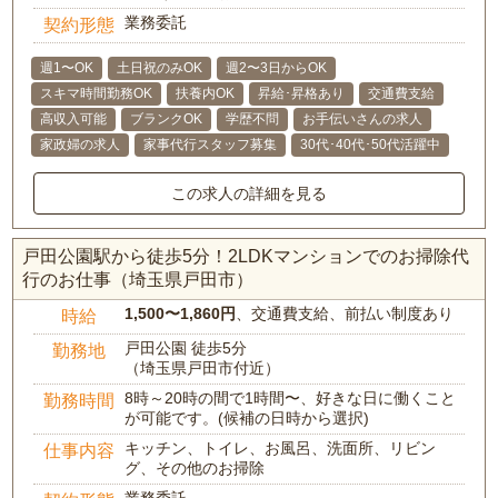
業務委託
契約形態
週1〜OK
土日祝のみOK
週2〜3日からOK
スキマ時間勤務OK
扶養内OK
昇給･昇格あり
交通費支給
高収入可能
ブランクOK
学歴不問
お手伝いさんの求人
家政婦の求人
家事代行スタッフ募集
30代･40代･50代活躍中
この求人の詳細を見る
戸田公園駅から徒歩5分！2LDKマンションでのお掃除代
行のお仕事（埼玉県戸田市）
1,500〜1,860円
、交通費支給、前払い制度あり
時給
戸田公園 徒歩5分
勤務地
（埼玉県戸田市付近）
8時～20時の間で1時間〜、好きな日に働くこと
勤務時間
が可能です。(候補の日時から選択)
キッチン、トイレ、お風呂、洗面所、リビン
仕事内容
グ、その他のお掃除