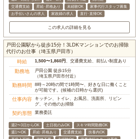
交通費支給
昇給･昇格あり
未経験OK
家事代行スタッフ募集
お手伝いさんの求人
家政婦の求人
直行･直帰OK
この求人の詳細を見る
戸田公園駅から徒歩15分！3LDKマンションでのお掃除
代行のお仕事（埼玉県戸田市）
1,500〜1,860円
、交通費支給、前払い制度あり
時給
戸田公園 徒歩15分
勤務地
（埼玉県戸田市付近）
8時～20時の間で1時間〜、好きな日に働くこと
勤務時間
が可能です。(候補の日時から選択)
キッチン、トイレ、お風呂、洗面所、リビン
仕事内容
グ、その他のお掃除
業務委託
契約形態
週2〜3日からOK
土日祝のみOK
スキマ時間勤務OK
週1〜OK
昇給･昇格あり
交通費支給
扶養内OK