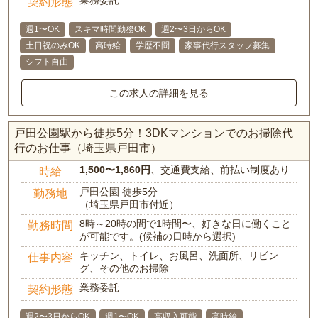
業務委託
契約形態
週1〜OK
スキマ時間勤務OK
週2〜3日からOK
土日祝のみOK
高時給
学歴不問
家事代行スタッフ募集
シフト自由
この求人の詳細を見る
戸田公園駅から徒歩5分！3DKマンションでのお掃除代
行のお仕事（埼玉県戸田市）
1,500〜1,860円
、交通費支給、前払い制度あり
時給
戸田公園 徒歩5分
勤務地
（埼玉県戸田市付近）
8時～20時の間で1時間〜、好きな日に働くこと
勤務時間
が可能です。(候補の日時から選択)
キッチン、トイレ、お風呂、洗面所、リビン
仕事内容
グ、その他のお掃除
業務委託
契約形態
週2〜3日からOK
週1〜OK
高収入可能
高時給