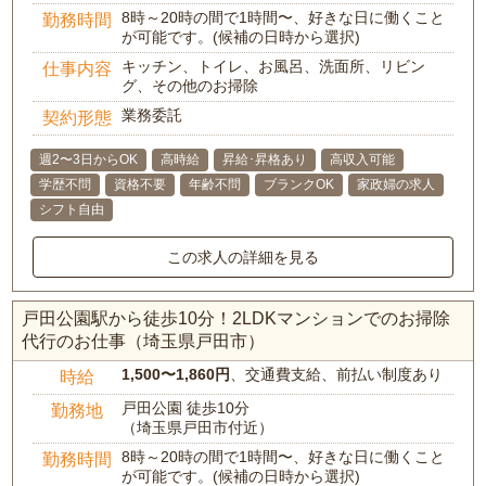
8時～20時の間で1時間〜、好きな日に働くこと
勤務時間
が可能です。(候補の日時から選択)
キッチン、トイレ、お風呂、洗面所、リビン
仕事内容
グ、その他のお掃除
業務委託
契約形態
週2〜3日からOK
高時給
昇給･昇格あり
高収入可能
学歴不問
資格不要
年齢不問
ブランクOK
家政婦の求人
シフト自由
この求人の詳細を見る
戸田公園駅から徒歩10分！2LDKマンションでのお掃除
代行のお仕事（埼玉県戸田市）
1,500〜1,860円
、交通費支給、前払い制度あり
時給
戸田公園 徒歩10分
勤務地
（埼玉県戸田市付近）
8時～20時の間で1時間〜、好きな日に働くこと
勤務時間
が可能です。(候補の日時から選択)