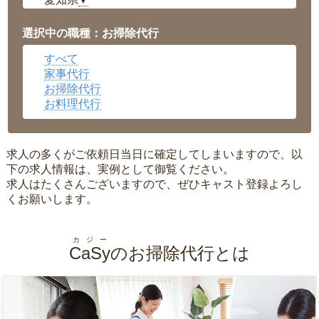
▼
福井県
▼
岡山県
▼
選択中の職種：お掃除代行
広島県
▼
すべて
沖縄県
▼
家事代行
お掃除代行
お料理代行
求人の多くがご依頼日当日に確定してしまいますので、以
下の求人情報は、実例として御覧ください。
求人はたくさんございますので、ぜひキャスト登録よろし
くお願いします。
カジー
CaSy
のお掃除代行とは