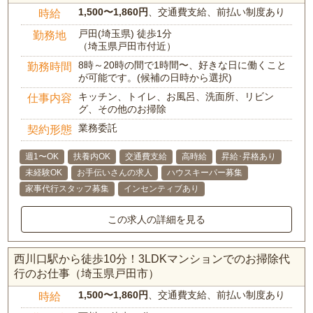
1,500〜1,860円
、交通費支給、前払い制度あり
時給
戸田(埼玉県) 徒歩1分
勤務地
（埼玉県戸田市付近）
8時～20時の間で1時間〜、好きな日に働くこと
勤務時間
が可能です。(候補の日時から選択)
キッチン、トイレ、お風呂、洗面所、リビン
仕事内容
グ、その他のお掃除
業務委託
契約形態
週1〜OK
扶養内OK
交通費支給
高時給
昇給･昇格あり
未経験OK
お手伝いさんの求人
ハウスキーパー募集
家事代行スタッフ募集
インセンティブあり
この求人の詳細を見る
西川口駅から徒歩10分！3LDKマンションでのお掃除代
行のお仕事（埼玉県戸田市）
1,500〜1,860円
、交通費支給、前払い制度あり
時給