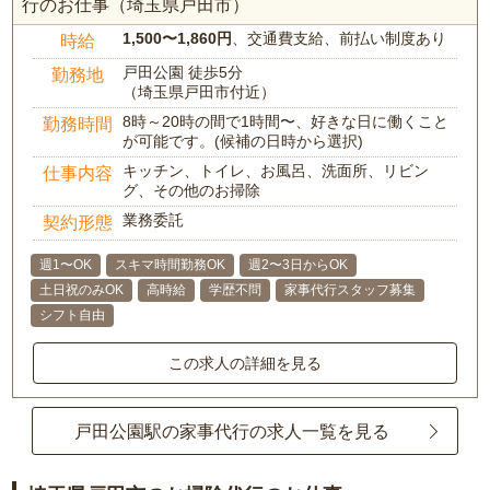
行のお仕事（埼玉県戸田市）
1,500〜1,860円
、交通費支給、前払い制度あり
時給
戸田公園 徒歩5分
勤務地
（埼玉県戸田市付近）
8時～20時の間で1時間〜、好きな日に働くこと
勤務時間
が可能です。(候補の日時から選択)
キッチン、トイレ、お風呂、洗面所、リビン
仕事内容
グ、その他のお掃除
業務委託
契約形態
週1〜OK
スキマ時間勤務OK
週2〜3日からOK
土日祝のみOK
高時給
学歴不問
家事代行スタッフ募集
シフト自由
この求人の詳細を見る
戸田公園駅の家事代行の求人一覧を見る