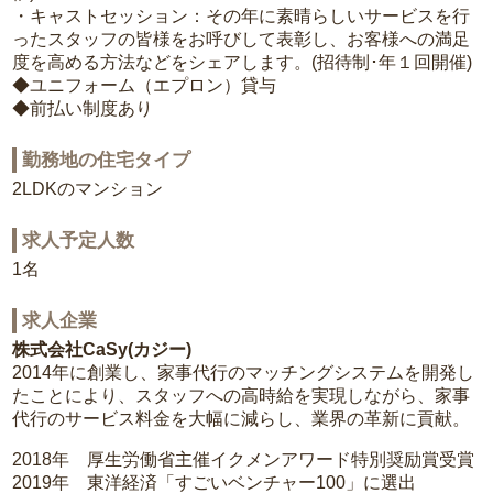
・キャストセッション：その年に素晴らしいサービスを行
ったスタッフの皆様をお呼びして表彰し、お客様への満足
度を高める方法などをシェアします。(招待制･年１回開催)
◆ユニフォーム（エプロン）貸与
◆前払い制度あり
勤務地の住宅タイプ
2LDKのマンション
求人予定人数
1名
求人企業
株式会社CaSy(カジー)
2014年に創業し、家事代行のマッチングシステムを開発し
たことにより、スタッフへの高時給を実現しながら、家事
代行のサービス料金を大幅に減らし、業界の革新に貢献。
2018年 厚生労働省主催イクメンアワード特別奨励賞受賞
2019年 東洋経済「すごいベンチャー100」に選出