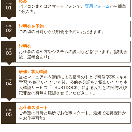
応募
step
パソコンまたはスマートフォンで、
専用フォーム
から簡単
01
1分入力。
説明会を予約
step
02
ご希望の日時から説明会を予約いただきます。
説明会
step
お仕事の進め方やシステムの説明などを行います。(説明会
03
後、選考会あり)
研修 / 本人確認
当社マニュアル＆講師による指導のもとで研修(家事スキル
step
学習)を修了いただいた後、公的身分証をご提出いただき本
04
人確認サービス「TRUSTDOCK」による反社との関与及び
犯罪歴の有無を確認させていただきます。
お仕事スタート
step
ご希望の日時と場所でお仕事スタート。最短で応募翌日か
05
らお仕事可能♪