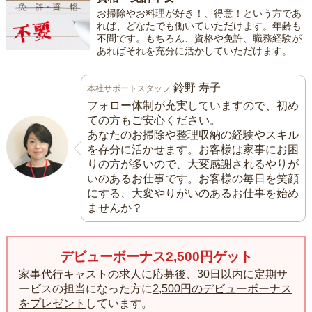
お掃除やお料理が好き！、得意！という方であ
れば、どなたでも働いていただけます。年齢も
不問です。もちろん、資格や免許、職務経験が
あればそれを充分に活かしていただけます。
鈴野 寿子
本社サポートスタッフ
フォロー体制が充実していますので、初め
ての方もご安心ください。
あなたのお掃除や整理収納の経験やスキル
を存分に活かせます。お客様は家事にお困
りの方が多いので、大変感謝されるやりが
いのあるお仕事です。お客様の毎日を笑顔
にする、大変やりがいのあるお仕事を始め
ませんか？
デビューボーナス2,500円ゲット
家事代行キャストの求人に応募後、30日以内に定期サ
ービスの担当になった方に
2,500円のデビューボーナス
をプレゼント
しています。