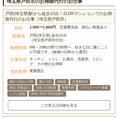
埼玉県戸田市のお掃除代行のお仕事
戸田(埼玉県)駅から徒歩15分！2LDKマンションでのお掃
除代行のお仕事（埼玉県戸田市）
1,500〜1,860円
、交通費支給、前払い制度あり
時給
戸田(埼玉県) 徒歩15分
勤務地
（埼玉県戸田市付近）
8時～20時の間で1時間〜、好きな日に働くこと
勤務時間
が可能です。(候補の日時から選択)
キッチン、トイレ、お風呂、洗面所、リビン
仕事内容
グ、その他のお掃除
業務委託
契約形態
週2〜3日からOK
週1〜OK
高時給
交通費支給
昇給･昇格あり
主婦･主夫歓迎
学歴不問
ハウスキーパー募集
シフト自由
30代･40代･50代活躍中
この求人の詳細を見る