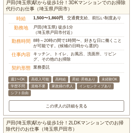
戸田(埼玉県)駅から徒歩1分！3DKマンションでのお掃除
代行のお仕事（埼玉県戸田市）
1,500〜1,860円
、交通費支給、前払い制度あり
時給
戸田(埼玉県) 徒歩1分
勤務地
（埼玉県戸田市付近）
8時～20時の間で1時間〜、好きな日に働くこと
勤務時間
が可能です。(候補の日時から選択)
キッチン、トイレ、お風呂、洗面所、リビン
仕事内容
グ、その他のお掃除
業務委託
契約形態
週1〜OK
高収入可能
高時給
昇給･昇格あり
未経験OK
学歴不問
資格不要
家政婦の求人
インセンティブあり
シフト自由
この求人の詳細を見る
戸田(埼玉県)駅から徒歩1分！2LDKマンションでのお掃
除代行のお仕事（埼玉県戸田市）