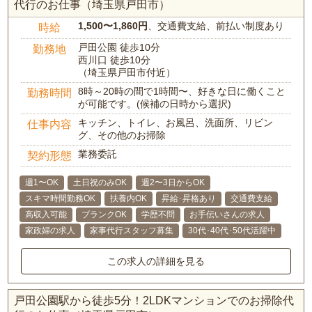
代行のお仕事（埼玉県戸田市）
1,500〜1,860円
、交通費支給、前払い制度あり
時給
戸田公園 徒歩10分
勤務地
西川口 徒歩10分
（埼玉県戸田市付近）
8時～20時の間で1時間〜、好きな日に働くこと
勤務時間
が可能です。(候補の日時から選択)
キッチン、トイレ、お風呂、洗面所、リビン
仕事内容
グ、その他のお掃除
業務委託
契約形態
週1〜OK
土日祝のみOK
週2〜3日からOK
スキマ時間勤務OK
扶養内OK
昇給･昇格あり
交通費支給
高収入可能
ブランクOK
学歴不問
お手伝いさんの求人
家政婦の求人
家事代行スタッフ募集
30代･40代･50代活躍中
この求人の詳細を見る
戸田公園駅から徒歩5分！2LDKマンションでのお掃除代