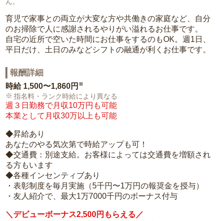
ん。
育児で家事との両立が大変な方や共働きの家庭など、自分
のお掃除で人に感謝されるやりがい溢れるお仕事です。
自宅の近所で空いた時間にお仕事をするのもOK。週1日、
平日だけ、土日のみなどシフトの融通が利くお仕事です。
報酬詳細
※
時給
1,500〜1,860円
指名料・ランク時給により異なる
週３日勤務で月収10万円も可能
本業として月収30万以上も可能
◆昇給あり
あなたのやる気次第で時給アップも可！
◆交通費：別途支給。お客様によっては交通費を増額され
る方もいます
◆各種インセンティブあり
・表彰制度を毎月実施（5千円〜1万円の報奨金を授与）
・友人紹介で、最大1万7000千円のボーナス付与
＼デビューボーナス2,500円もらえる／