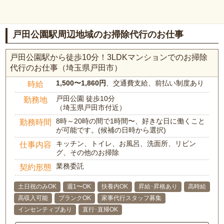
戸田公園駅周辺地域のお掃除代行のお仕事
戸田公園駅から徒歩10分！3LDKマンションでのお掃除
代行のお仕事（埼玉県戸田市）
1,500〜1,860円
、交通費支給、前払い制度あり
時給
戸田公園 徒歩10分
勤務地
（埼玉県戸田市付近）
8時～20時の間で1時間〜、好きな日に働くこと
勤務時間
が可能です。(候補の日時から選択)
キッチン、トイレ、お風呂、洗面所、リビン
仕事内容
グ、その他のお掃除
業務委託
契約形態
土日祝のみOK
週1〜OK
扶養内OK
昇給･昇格あり
高時給
高収入可能
ブランクOK
家事代行スタッフ募集
インセンティブあり
直行･直帰OK