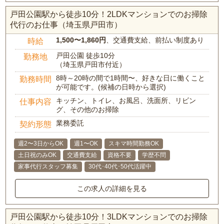
戸田公園駅から徒歩10分！2LDKマンションでのお掃除
代行のお仕事（埼玉県戸田市）
1,500〜1,860円
、交通費支給、前払い制度あり
時給
戸田公園 徒歩10分
勤務地
（埼玉県戸田市付近）
8時～20時の間で1時間〜、好きな日に働くこと
勤務時間
が可能です。(候補の日時から選択)
キッチン、トイレ、お風呂、洗面所、リビン
仕事内容
グ、その他のお掃除
業務委託
契約形態
週2〜3日からOK
週1〜OK
スキマ時間勤務OK
土日祝のみOK
交通費支給
資格不要
学歴不問
家事代行スタッフ募集
30代･40代･50代活躍中
この求人の詳細を見る
戸田公園駅から徒歩10分！3LDKマンションでのお掃除