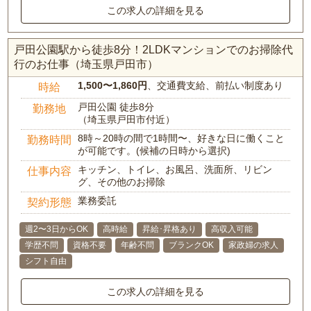
この求人の詳細を見る
戸田公園駅から徒歩8分！2LDKマンションでのお掃除代
行のお仕事（埼玉県戸田市）
1,500〜1,860円
、交通費支給、前払い制度あり
時給
戸田公園 徒歩8分
勤務地
（埼玉県戸田市付近）
8時～20時の間で1時間〜、好きな日に働くこと
勤務時間
が可能です。(候補の日時から選択)
キッチン、トイレ、お風呂、洗面所、リビン
仕事内容
グ、その他のお掃除
業務委託
契約形態
週2〜3日からOK
高時給
昇給･昇格あり
高収入可能
学歴不問
資格不要
年齢不問
ブランクOK
家政婦の求人
シフト自由
この求人の詳細を見る