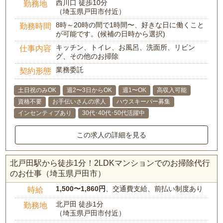
西川口 徒歩10分
勤務地
（埼玉県戸田市付近）
8時～20時の間で1時間〜、好きな日に働くこと
勤務時間
が可能です。(候補の日時から選択)
キッチン、トイレ、お風呂、洗面所、リビン
仕事内容
グ、その他のお掃除
業務委託
契約形態
土日祝のみOK
週2〜3日からOK
週1〜OK
高収入可能
資格不要
お手伝いさんの求人
ハウスキーパー募集
インセンティブあり
30代･40代･50代活躍中
この求人の詳細を見る
北戸田駅から徒歩1分！2LDKマンションでのお掃除代行
のお仕事（埼玉県戸田市）
1,500〜1,860円
、交通費支給、前払い制度あり
時給
北戸田 徒歩1分
勤務地
（埼玉県戸田市付近）