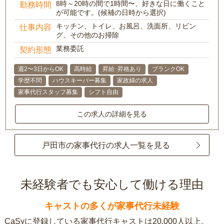
8時～20時の間で1時間〜、好きな日に働くこと
勤務時間
が可能です。(候補の日時から選択)
キッチン、トイレ、お風呂、洗面所、リビン
仕事内容
グ、その他のお掃除
業務委託
契約形態
週2〜3日からOK
高時給
昇給･昇格あり
ブランクOK
学歴不問
ハウスキーパー募集
家政婦の求人
家事代行スタッフ募集
シフト自由
この求人の詳細を見る
戸田市の家事代行の求人一覧を見る
未経験者でも安心して働ける理由
キャストの多くが家事代行未経験
CaSyに登録している家事代行キャストは20,000人以上。