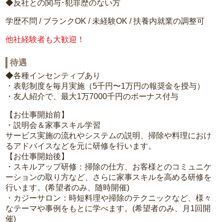
◆反社との関与･犯罪歴のない方
学歴不問 / ブランクOK / 未経験OK / 扶養内就業の調整可
他社経験者も大歓迎！
待遇
◆各種インセンティブあり
・表彰制度を毎月実施（5千円〜1万円の報奨金を授与）
・友人紹介で、最大1万7000千円のボーナス付与
【お仕事開始前】
・説明会＆家事スキル学習
サービス実施の流れやシステムの説明、掃除や料理におけ
るアドバイスなどを元に研修を行います。
【お仕事開始後】
・スキルアップ研修：掃除の仕方、お客様とのコミュニケ
ーションの取り方など、さらに家事スキルを高める研修を
行います。(希望者のみ、随時開催)
・カジーサロン：時短料理や掃除のテクニックなど、様々
なテーマや事例をもとに学べます。(希望者のみ、月1回開
催)