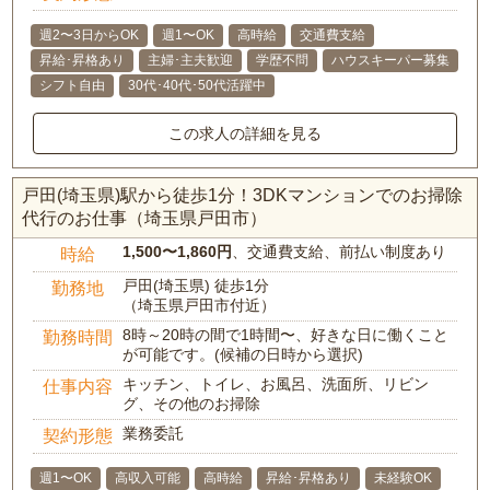
週2〜3日からOK
週1〜OK
高時給
交通費支給
昇給･昇格あり
主婦･主夫歓迎
学歴不問
ハウスキーパー募集
シフト自由
30代･40代･50代活躍中
この求人の詳細を見る
戸田(埼玉県)駅から徒歩1分！3DKマンションでのお掃除
代行のお仕事（埼玉県戸田市）
1,500〜1,860円
、交通費支給、前払い制度あり
時給
戸田(埼玉県) 徒歩1分
勤務地
（埼玉県戸田市付近）
8時～20時の間で1時間〜、好きな日に働くこと
勤務時間
が可能です。(候補の日時から選択)
キッチン、トイレ、お風呂、洗面所、リビン
仕事内容
グ、その他のお掃除
業務委託
契約形態
週1〜OK
高収入可能
高時給
昇給･昇格あり
未経験OK