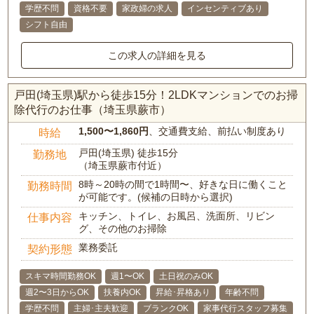
学歴不問
資格不要
家政婦の求人
インセンティブあり
シフト自由
この求人の詳細を見る
戸田(埼玉県)駅から徒歩15分！2LDKマンションでのお掃
除代行のお仕事（埼玉県蕨市）
1,500〜1,860円
、交通費支給、前払い制度あり
時給
戸田(埼玉県) 徒歩15分
勤務地
（埼玉県蕨市付近）
8時～20時の間で1時間〜、好きな日に働くこと
勤務時間
が可能です。(候補の日時から選択)
キッチン、トイレ、お風呂、洗面所、リビン
仕事内容
グ、その他のお掃除
業務委託
契約形態
スキマ時間勤務OK
週1〜OK
土日祝のみOK
週2〜3日からOK
扶養内OK
昇給･昇格あり
年齢不問
学歴不問
主婦･主夫歓迎
ブランクOK
家事代行スタッフ募集