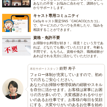
あなたの不安・お悩みに合わせて、講師がしっ
かりサポートします。
キャスト専用コミュニティ
CaSyキャスト限定SNS「CACACO(カカコ)」
で、サービスのノウハウを共有したり、悩みを
相談することができます。
資格・免許不要
お掃除やお料理が好き！、得意！という方であ
れば、どなたでも働いていただけます。年齢も
不問です。もちろん、資格や免許、職務経験が
あればそれを充分に活かしていただけます。
鈴野 寿子
本社サポートスタッフ
フォロー体制が充実していますので、初め
ての方もご安心ください。
あなたのお掃除や整理収納の経験やスキル
を存分に活かせます。お客様は家事にお困
りの方が多いので、大変感謝されるやりが
いのあるお仕事です。お客様の毎日を笑顔
にする、大変やりがいのあるお仕事を始め