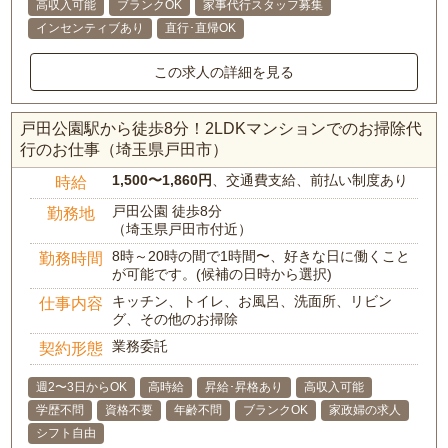
高収入可能
ブランクOK
家事代行スタッフ募集
インセンティブあり
直行･直帰OK
この求人の詳細を見る
戸田公園駅から徒歩8分！2LDKマンションでのお掃除代
行のお仕事（埼玉県戸田市）
1,500〜1,860円
、交通費支給、前払い制度あり
時給
戸田公園 徒歩8分
勤務地
（埼玉県戸田市付近）
8時～20時の間で1時間〜、好きな日に働くこと
勤務時間
が可能です。(候補の日時から選択)
キッチン、トイレ、お風呂、洗面所、リビン
仕事内容
グ、その他のお掃除
業務委託
契約形態
週2〜3日からOK
高時給
昇給･昇格あり
高収入可能
学歴不問
資格不要
年齢不問
ブランクOK
家政婦の求人
シフト自由