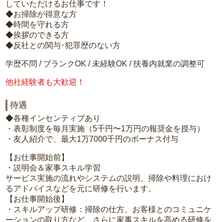
していただけるお仕事です！
◆お掃除が得意な方
◆時間を守れる方
◆挨拶のできる方
◆反社との関与･犯罪歴のない方
学歴不問 / ブランクOK / 未経験OK / 扶養内就業の調整可
他社経験者も大歓迎！
待遇
◆各種インセンティブあり
・表彰制度を毎月実施（5千円〜1万円の報奨金を授与）
・友人紹介で、最大1万7000千円のボーナス付与
【お仕事開始前】
・説明会＆家事スキル学習
サービス実施の流れやシステムの説明、掃除や料理におけ
るアドバイスなどを元に研修を行います。
【お仕事開始後】
・スキルアップ研修：掃除の仕方、お客様とのコミュニケ
ーションの取り方など、さらに家事スキルを高める研修を