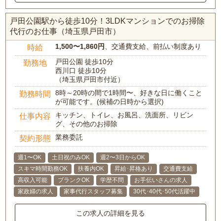
戸田公園駅から徒歩10分！3LDKマンションでのお掃除
代行のお仕事（埼玉県戸田市）
1,500〜1,860円
、交通費支給、前払い制度あり
時給
戸田公園 徒歩10分
勤務地
西川口 徒歩10分
（埼玉県戸田市付近）
8時～20時の間で1時間〜、好きな日に働くこと
勤務時間
が可能です。(候補の日時から選択)
キッチン、トイレ、お風呂、洗面所、リビン
仕事内容
グ、その他のお掃除
業務委託
契約形態
週1〜OK
土日祝のみOK
週2〜3日からOK
スキマ時間勤務OK
扶養内OK
昇給･昇格あり
交通費支給
高収入可能
ブランクOK
学歴不問
お手伝いさんの求人
家政婦の求人
家事代行スタッフ募集
30代･40代･50代活躍中
この求人の詳細を見る