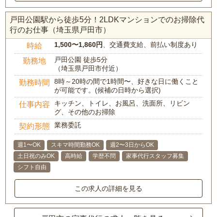
戸田公園駅から徒歩5分！2LDKマンションでのお掃除代
行のお仕事（埼玉県戸田市）
1,500〜1,860円
、交通費支給、前払い制度あり
時給
戸田公園 徒歩5分
勤務地
（埼玉県戸田市付近）
8時～20時の間で1時間〜、好きな日に働くこと
勤務時間
が可能です。(候補の日時から選択)
キッチン、トイレ、お風呂、洗面所、リビン
仕事内容
グ、その他のお掃除
業務委託
契約形態
週1〜OK
スキマ時間勤務OK
週2〜3日からOK
土日祝のみOK
高時給
学歴不問
家事代行スタッフ募集
シフト自由
この求人の詳細を見る