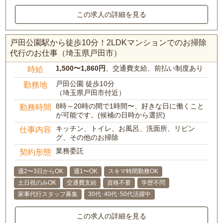
この求人の詳細を見る
戸田公園駅から徒歩10分！2LDKマンションでのお掃除
代行のお仕事（埼玉県戸田市）
1,500〜1,860円
、交通費支給、前払い制度あり
時給
戸田公園 徒歩10分
勤務地
（埼玉県戸田市付近）
8時～20時の間で1時間〜、好きな日に働くこと
勤務時間
が可能です。(候補の日時から選択)
キッチン、トイレ、お風呂、洗面所、リビン
仕事内容
グ、その他のお掃除
業務委託
契約形態
週2〜3日からOK
週1〜OK
スキマ時間勤務OK
土日祝のみOK
交通費支給
資格不要
学歴不問
家事代行スタッフ募集
30代･40代･50代活躍中
この求人の詳細を見る