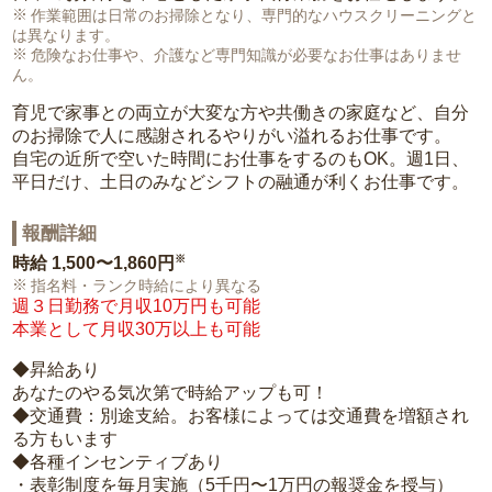
作業範囲は日常のお掃除となり、専門的なハウスクリーニングと
は異なります。
危険なお仕事や、介護など専門知識が必要なお仕事はありませ
ん。
育児で家事との両立が大変な方や共働きの家庭など、自分
のお掃除で人に感謝されるやりがい溢れるお仕事です。
自宅の近所で空いた時間にお仕事をするのもOK。週1日、
平日だけ、土日のみなどシフトの融通が利くお仕事です。
報酬詳細
※
時給
1,500〜1,860円
指名料・ランク時給により異なる
週３日勤務で月収10万円も可能
本業として月収30万以上も可能
◆昇給あり
あなたのやる気次第で時給アップも可！
◆交通費：別途支給。お客様によっては交通費を増額され
る方もいます
◆各種インセンティブあり
・表彰制度を毎月実施（5千円〜1万円の報奨金を授与）