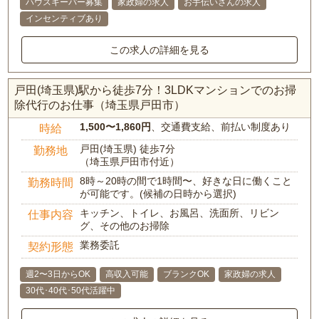
ハウスキーパー募集
家政婦の求人
お手伝いさんの求人
インセンティブあり
この求人の詳細を見る
戸田(埼玉県)駅から徒歩7分！3LDKマンションでのお掃
除代行のお仕事（埼玉県戸田市）
1,500〜1,860円
、交通費支給、前払い制度あり
時給
戸田(埼玉県) 徒歩7分
勤務地
（埼玉県戸田市付近）
8時～20時の間で1時間〜、好きな日に働くこと
勤務時間
が可能です。(候補の日時から選択)
キッチン、トイレ、お風呂、洗面所、リビン
仕事内容
グ、その他のお掃除
業務委託
契約形態
週2〜3日からOK
高収入可能
ブランクOK
家政婦の求人
30代･40代･50代活躍中