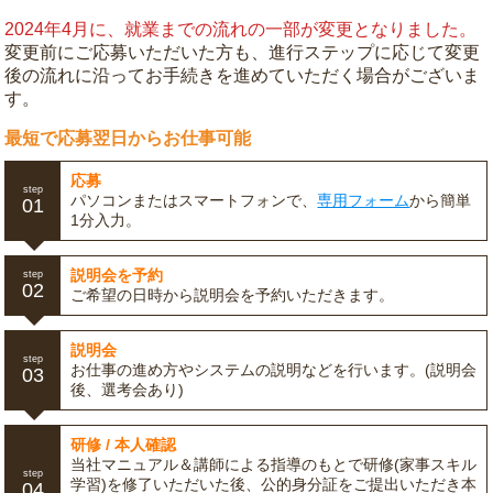
2024年4月に、就業までの流れの一部が変更となりました。
変更前にご応募いただいた方も、進行ステップに応じて変更
後の流れに沿ってお手続きを進めていただく場合がございま
す。
最短で応募翌日からお仕事可能
応募
step
パソコンまたはスマートフォンで、
専用フォーム
から簡単
01
1分入力。
説明会を予約
step
02
ご希望の日時から説明会を予約いただきます。
説明会
step
お仕事の進め方やシステムの説明などを行います。(説明会
03
後、選考会あり)
研修 / 本人確認
当社マニュアル＆講師による指導のもとで研修(家事スキル
step
学習)を修了いただいた後、公的身分証をご提出いただき本
04