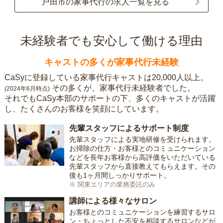
戸田市の家事代行の求人一覧を見る
未経験者でも安心して働ける理由
キャストの多くが家事代行未経験
CaSyに登録している家事代行キャストは20,000人以上。
その多くが、家事代行未経験者でした。
(2024年6月時点)
それでもCaSy本部のサポートの下、多くのキャストが活躍
し、たくさんのお客様を笑顔にしています。
先輩スタッフによるサポート制度
先輩スタッフによる実地研修を受けられます。
お掃除の仕方・お客様とのコミュニケーション
などを長年お客様から高評価をいただいている
先輩スタッフから直接教えてもらえます。その
後も1ヶ月間しっかりサポート。
※ 関東エリアの業務委託のみ
講師による様々なサロン
お客様とのコミュニケーションを練習するサロ
ン・ちょっとした不安を相談するサロンなどが