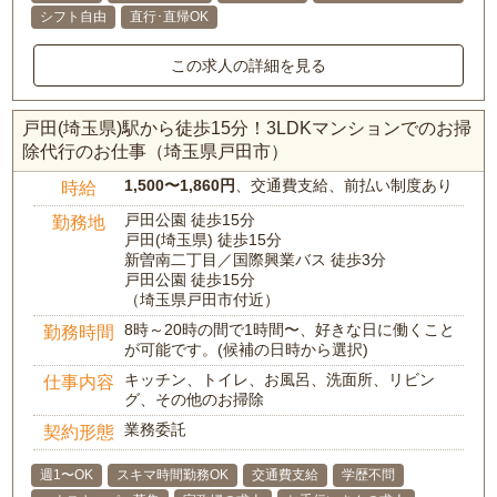
シフト自由
直行･直帰OK
この求人の詳細を見る
戸田(埼玉県)駅から徒歩15分！3LDKマンションでのお掃
除代行のお仕事（埼玉県戸田市）
1,500〜1,860円
、交通費支給、前払い制度あり
時給
戸田公園 徒歩15分
勤務地
戸田(埼玉県) 徒歩15分
新曽南二丁目／国際興業バス 徒歩3分
戸田公園 徒歩15分
（埼玉県戸田市付近）
8時～20時の間で1時間〜、好きな日に働くこと
勤務時間
が可能です。(候補の日時から選択)
キッチン、トイレ、お風呂、洗面所、リビン
仕事内容
グ、その他のお掃除
業務委託
契約形態
週1〜OK
スキマ時間勤務OK
交通費支給
学歴不問