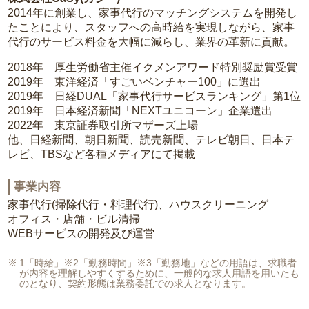
2014年に創業し、家事代行のマッチングシステムを開発し
たことにより、スタッフへの高時給を実現しながら、家事
代行のサービス料金を大幅に減らし、業界の革新に貢献。
2018年 厚生労働省主催イクメンアワード特別奨励賞受賞
2019年 東洋経済「すごいベンチャー100」に選出
2019年 日経DUAL「家事代行サービスランキング」第1位
2019年 日本経済新聞「NEXTユニコーン」企業選出
2022年 東京証券取引所マザーズ上場
他、日経新聞、朝日新聞、読売新聞、テレビ朝日、日本テ
レビ、TBSなど各種メディアにて掲載
事業内容
家事代行(掃除代行・料理代行)、ハウスクリーニング
オフィス・店舗・ビル清掃
WEBサービスの開発及び運営
1「時給」※2「勤務時間」※3「勤務地」などの用語は、求職者
が内容を理解しやすくするために、一般的な求人用語を用いたも
のとなり、契約形態は業務委託での求人となります。