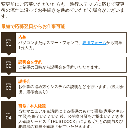
変更前にご応募いただいた方も、進行ステップに応じて変更
後の流れに沿ってお手続きを進めていただく場合がございま
す。
最短で応募翌日からお仕事可能
応募
step
パソコンまたはスマートフォンで、
専用フォーム
から簡単
01
1分入力。
説明会を予約
step
02
ご希望の日時から説明会を予約いただきます。
説明会
step
お仕事の進め方やシステムの説明などを行います。(説明会
03
後、選考会あり)
研修 / 本人確認
当社マニュアル＆講師による指導のもとで研修(家事スキル
step
学習)を修了いただいた後、公的身分証をご提出いただき本
04
人確認サービス「TRUSTDOCK」による反社との関与及び
犯罪歴の有無を確認させていただきます。