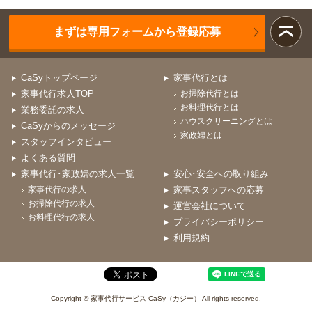
まずは専用フォームから登録応募
CaSyトップページ
家事代行とは
家事代行求人TOP
お掃除代行とは
お料理代行とは
業務委託の求人
ハウスクリーニングとは
CaSyからのメッセージ
家政婦とは
スタッフインタビュー
よくある質問
家事代行･家政婦の求人一覧
安心･安全への取り組み
家事代行の求人
家事スタッフへの応募
お掃除代行の求人
運営会社について
お料理代行の求人
プライバシーポリシー
利用規約
Copyright © 家事代行サービス CaSy（カジー） All rights reserved.