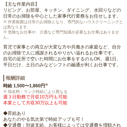
【主な作業内容】
リビング、お部屋、キッチン、ダイニング、水回りなどの
日常のお掃除を中心とした家事代行業務をお任せします。
作業範囲は日常のお掃除となり、専門的なハウスクリーニングと
は異なります。
危険なお仕事や、介護など専門知識が必要なお仕事はありませ
ん。
育児で家事との両立が大変な方や共働きの家庭など、自分
のお掃除で人に感謝されるやりがい溢れるお仕事です。
自宅の近所で空いた時間にお仕事をするのもOK。週1日、
平日だけ、土日のみなどシフトの融通が利くお仕事です。
報酬詳細
※
時給
1,500〜1,860円
指名料・ランク時給により異なる
週３日勤務で月収10万円も可能
本業として月収30万以上も可能
◆昇給あり
あなたのやる気次第で時給アップも可！
◆交通費：別途支給。お客様によっては交通費を増額され