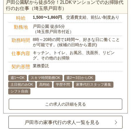
戸田公園駅から徒歩5分！2LDKマンションでのお掃除代
行のお仕事（埼玉県戸田市）
1,500〜1,860円
、交通費支給、前払い制度あり
時給
戸田公園 徒歩5分
勤務地
（埼玉県戸田市付近）
8時～20時の間で1時間〜、好きな日に働くこと
勤務時間
が可能です。(候補の日時から選択)
キッチン、トイレ、お風呂、洗面所、リビン
仕事内容
グ、その他のお掃除
業務委託
契約形態
週1〜OK
スキマ時間勤務OK
週2〜3日からOK
土日祝のみOK
高時給
学歴不問
家事代行スタッフ募集
シフト自由
この求人の詳細を見る
戸田市の家事代行の求人一覧を見る