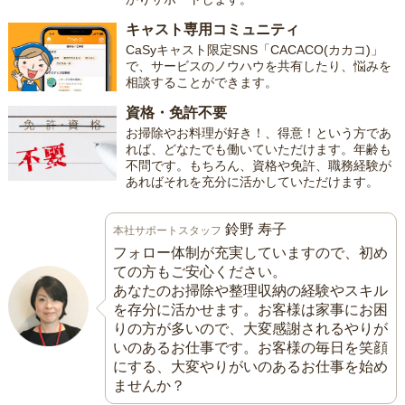
キャスト専用コミュニティ
CaSyキャスト限定SNS「CACACO(カカコ)」
で、サービスのノウハウを共有したり、悩みを
相談することができます。
資格・免許不要
お掃除やお料理が好き！、得意！という方であ
れば、どなたでも働いていただけます。年齢も
不問です。もちろん、資格や免許、職務経験が
あればそれを充分に活かしていただけます。
鈴野 寿子
本社サポートスタッフ
フォロー体制が充実していますので、初め
ての方もご安心ください。
あなたのお掃除や整理収納の経験やスキル
を存分に活かせます。お客様は家事にお困
りの方が多いので、大変感謝されるやりが
いのあるお仕事です。お客様の毎日を笑顔
にする、大変やりがいのあるお仕事を始め
ませんか？