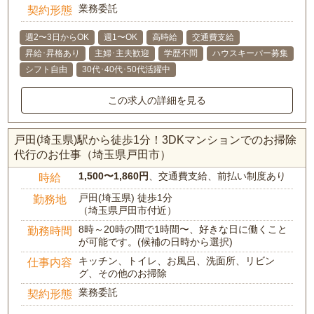
業務委託
契約形態
週2〜3日からOK
週1〜OK
高時給
交通費支給
昇給･昇格あり
主婦･主夫歓迎
学歴不問
ハウスキーパー募集
シフト自由
30代･40代･50代活躍中
この求人の詳細を見る
戸田(埼玉県)駅から徒歩1分！3DKマンションでのお掃除
代行のお仕事（埼玉県戸田市）
1,500〜1,860円
、交通費支給、前払い制度あり
時給
戸田(埼玉県) 徒歩1分
勤務地
（埼玉県戸田市付近）
8時～20時の間で1時間〜、好きな日に働くこと
勤務時間
が可能です。(候補の日時から選択)
キッチン、トイレ、お風呂、洗面所、リビン
仕事内容
グ、その他のお掃除
業務委託
契約形態