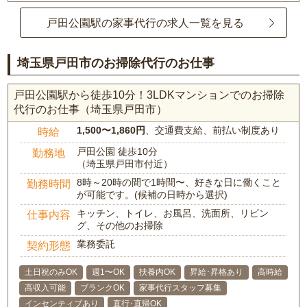
戸田公園駅の家事代行の求人一覧を見る
埼玉県戸田市のお掃除代行のお仕事
戸田公園駅から徒歩10分！3LDKマンションでのお掃除
代行のお仕事（埼玉県戸田市）
1,500〜1,860円
、交通費支給、前払い制度あり
時給
戸田公園 徒歩10分
勤務地
（埼玉県戸田市付近）
8時～20時の間で1時間〜、好きな日に働くこと
勤務時間
が可能です。(候補の日時から選択)
キッチン、トイレ、お風呂、洗面所、リビン
仕事内容
グ、その他のお掃除
業務委託
契約形態
土日祝のみOK
週1〜OK
扶養内OK
昇給･昇格あり
高時給
高収入可能
ブランクOK
家事代行スタッフ募集
インセンティブあり
直行･直帰OK