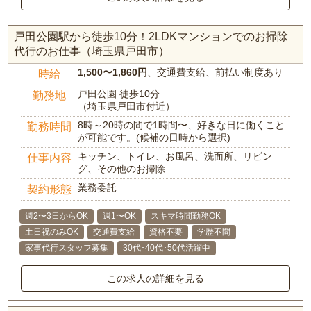
戸田公園駅から徒歩10分！2LDKマンションでのお掃除
代行のお仕事（埼玉県戸田市）
1,500〜1,860円
、交通費支給、前払い制度あり
時給
戸田公園 徒歩10分
勤務地
（埼玉県戸田市付近）
8時～20時の間で1時間〜、好きな日に働くこと
勤務時間
が可能です。(候補の日時から選択)
キッチン、トイレ、お風呂、洗面所、リビン
仕事内容
グ、その他のお掃除
業務委託
契約形態
週2〜3日からOK
週1〜OK
スキマ時間勤務OK
土日祝のみOK
交通費支給
資格不要
学歴不問
家事代行スタッフ募集
30代･40代･50代活躍中
この求人の詳細を見る