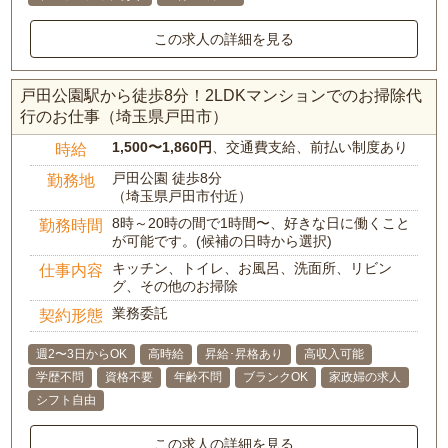
この求人の詳細を見る
戸田公園駅から徒歩8分！2LDKマンションでのお掃除代
行のお仕事（埼玉県戸田市）
1,500〜1,860円
、交通費支給、前払い制度あり
時給
戸田公園 徒歩8分
勤務地
（埼玉県戸田市付近）
8時～20時の間で1時間〜、好きな日に働くこと
勤務時間
が可能です。(候補の日時から選択)
キッチン、トイレ、お風呂、洗面所、リビン
仕事内容
グ、その他のお掃除
業務委託
契約形態
週2〜3日からOK
高時給
昇給･昇格あり
高収入可能
学歴不問
資格不要
年齢不問
ブランクOK
家政婦の求人
シフト自由
この求人の詳細を見る