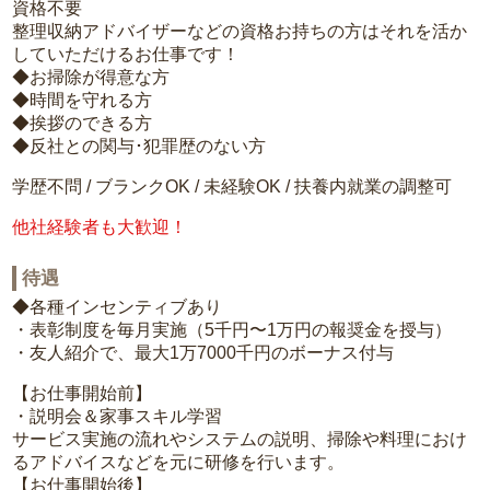
資格不要
整理収納アドバイザーなどの資格お持ちの方はそれを活か
していただけるお仕事です！
◆お掃除が得意な方
◆時間を守れる方
◆挨拶のできる方
◆反社との関与･犯罪歴のない方
学歴不問 / ブランクOK / 未経験OK / 扶養内就業の調整可
他社経験者も大歓迎！
待遇
◆各種インセンティブあり
・表彰制度を毎月実施（5千円〜1万円の報奨金を授与）
・友人紹介で、最大1万7000千円のボーナス付与
【お仕事開始前】
・説明会＆家事スキル学習
サービス実施の流れやシステムの説明、掃除や料理におけ
るアドバイスなどを元に研修を行います。
【お仕事開始後】