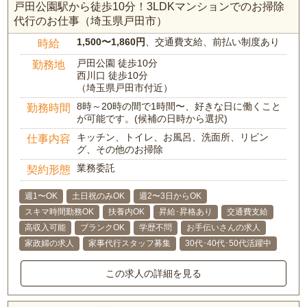
戸田公園駅から徒歩10分！3LDKマンションでのお掃除
代行のお仕事（埼玉県戸田市）
1,500〜1,860円
、交通費支給、前払い制度あり
時給
戸田公園 徒歩10分
勤務地
西川口 徒歩10分
（埼玉県戸田市付近）
8時～20時の間で1時間〜、好きな日に働くこと
勤務時間
が可能です。(候補の日時から選択)
キッチン、トイレ、お風呂、洗面所、リビン
仕事内容
グ、その他のお掃除
業務委託
契約形態
週1〜OK
土日祝のみOK
週2〜3日からOK
スキマ時間勤務OK
扶養内OK
昇給･昇格あり
交通費支給
高収入可能
ブランクOK
学歴不問
お手伝いさんの求人
家政婦の求人
家事代行スタッフ募集
30代･40代･50代活躍中
この求人の詳細を見る