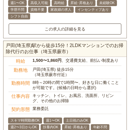
週1〜OK
高収入可能
高時給
昇給･昇格あり
未経験OK
学歴不問
資格不要
家政婦の求人
インセンティブあり
シフト自由
この求人の詳細を見る
戸田(埼玉県)駅から徒歩15分！2LDKマンションでのお掃
除代行のお仕事（埼玉県蕨市）
1,500〜1,860円
、交通費支給、前払い制度あり
時給
戸田(埼玉県) 徒歩15分
勤務地
（埼玉県蕨市付近）
8時～20時の間で1時間〜、好きな日に働くこと
勤務時間
が可能です。(候補の日時から選択)
キッチン、トイレ、お風呂、洗面所、リビン
仕事内容
グ、その他のお掃除
業務委託
契約形態
スキマ時間勤務OK
週1〜OK
土日祝のみOK
週2〜3日からOK
扶養内OK
昇給･昇格あり
年齢不問