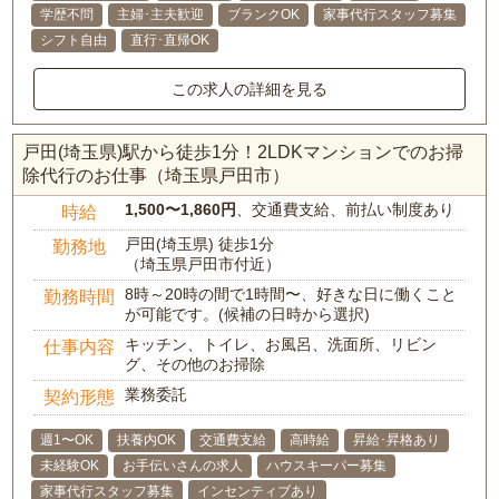
学歴不問
主婦･主夫歓迎
ブランクOK
家事代行スタッフ募集
シフト自由
直行･直帰OK
この求人の詳細を見る
戸田(埼玉県)駅から徒歩1分！2LDKマンションでのお掃
除代行のお仕事（埼玉県戸田市）
1,500〜1,860円
、交通費支給、前払い制度あり
時給
戸田(埼玉県) 徒歩1分
勤務地
（埼玉県戸田市付近）
8時～20時の間で1時間〜、好きな日に働くこと
勤務時間
が可能です。(候補の日時から選択)
キッチン、トイレ、お風呂、洗面所、リビン
仕事内容
グ、その他のお掃除
業務委託
契約形態
週1〜OK
扶養内OK
交通費支給
高時給
昇給･昇格あり
未経験OK
お手伝いさんの求人
ハウスキーパー募集
家事代行スタッフ募集
インセンティブあり