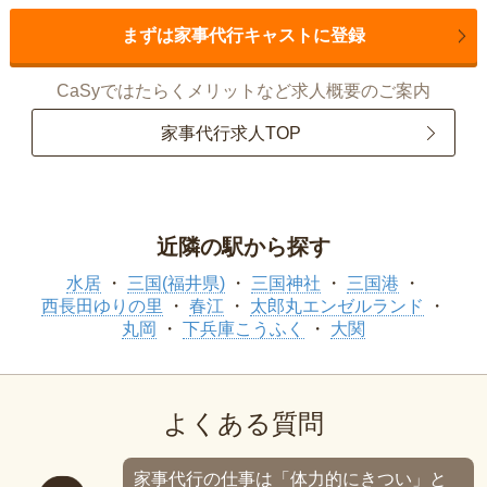
まずは家事代行キャストに登録
CaSyではたらくメリットなど求人概要のご案内
家事代行求人TOP
近隣の駅から探す
水居
三国(福井県)
三国神社
三国港
西長田ゆりの里
春江
太郎丸エンゼルランド
丸岡
下兵庫こうふく
大関
よくある質問
家事代行の仕事は「体力的にきつい」と