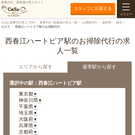
家事代行・家政婦の求人サイト
スタッフに応募する
メニュー
CaSy 家事代行求人 TOP
家事代行･家政婦の求人一覧
お掃除代行
福井県
嶺北
坂井市
西春江ハートピア駅のお掃除代行
西春江ハートピア駅のお掃除代行の求
人一覧
エリアから探す
最寄駅から探す
選択中の駅：西春江ハートピア駅
東京都
▼
神奈川県
▼
千葉県
▼
埼玉県
▼
大阪府
▼
兵庫県
▼
京都府
▼