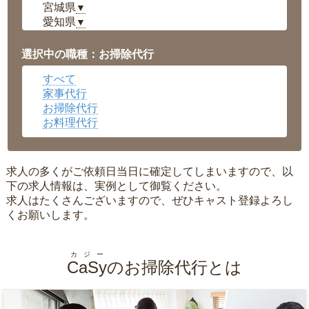
宮城県
▼
愛知県
▼
福井県
▼
岡山県
▼
選択中の職種：お掃除代行
広島県
▼
すべて
沖縄県
▼
家事代行
お掃除代行
お料理代行
求人の多くがご依頼日当日に確定してしまいますので、以
下の求人情報は、実例として御覧ください。
求人はたくさんございますので、ぜひキャスト登録よろし
くお願いします。
カジー
CaSy
のお掃除代行とは