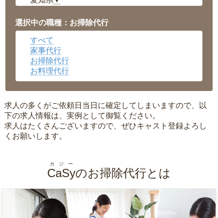
▼
福井県
▼
岡山県
▼
選択中の職種：お掃除代行
広島県
▼
すべて
沖縄県
▼
家事代行
お掃除代行
お料理代行
求人の多くがご依頼日当日に確定してしまいますので、以
下の求人情報は、実例として御覧ください。
求人はたくさんございますので、ぜひキャスト登録よろし
くお願いします。
カジー
CaSy
のお掃除代行とは