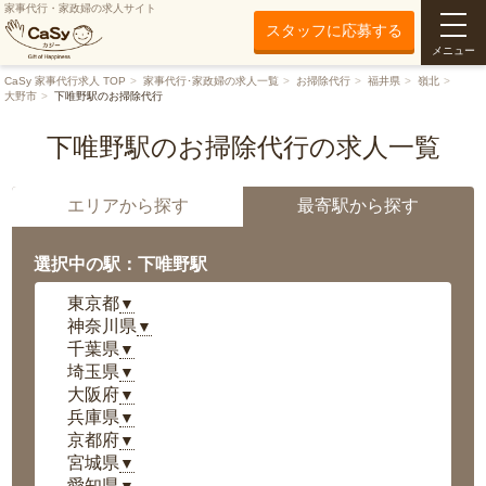
家事代行・家政婦の求人サイト
スタッフに応募する
メニュー
CaSy 家事代行求人 TOP
家事代行･家政婦の求人一覧
お掃除代行
福井県
嶺北
大野市
下唯野駅のお掃除代行
下唯野駅のお掃除代行の求人一覧
エリアから探す
最寄駅から探す
選択中の駅：下唯野駅
東京都
▼
神奈川県
▼
千葉県
▼
埼玉県
▼
大阪府
▼
兵庫県
▼
京都府
▼
宮城県
▼
愛知県