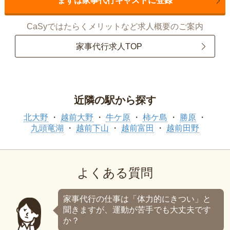
まずは家事代行キャストに登録
CaSyではたらくメリットなど求人概要のご案内
家事代行求人TOP
近隣の駅から探す
北大野
越前大野
牛ケ原
柿ケ島
勝原
九頭竜湖
越前下山
越前富田
越前田野
よくある質問
家事代行の仕事は「体力的にきつい」と
聞きますが、運動が苦手でも大丈夫です
か？