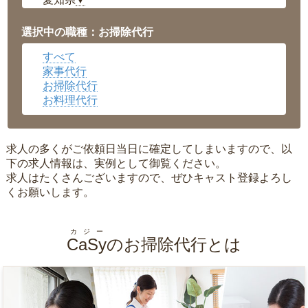
▼
福井県
▼
岡山県
▼
選択中の職種：お掃除代行
広島県
▼
すべて
沖縄県
▼
家事代行
お掃除代行
お料理代行
求人の多くがご依頼日当日に確定してしまいますので、以
下の求人情報は、実例として御覧ください。
求人はたくさんございますので、ぜひキャスト登録よろし
くお願いします。
カジー
CaSy
のお掃除代行とは