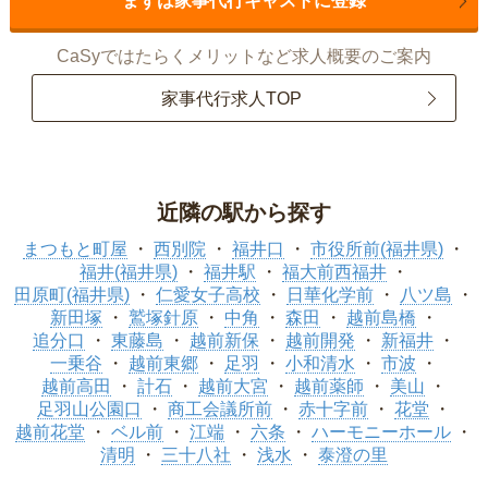
まずは家事代行キャストに登録
CaSyではたらくメリットなど求人概要のご案内
家事代行求人TOP
近隣の駅から探す
まつもと町屋
西別院
福井口
市役所前(福井県)
福井(福井県)
福井駅
福大前西福井
田原町(福井県)
仁愛女子高校
日華化学前
八ツ島
新田塚
鷲塚針原
中角
森田
越前島橋
追分口
東藤島
越前新保
越前開発
新福井
一乗谷
越前東郷
足羽
小和清水
市波
越前高田
計石
越前大宮
越前薬師
美山
足羽山公園口
商工会議所前
赤十字前
花堂
越前花堂
ベル前
江端
六条
ハーモニーホール
清明
三十八社
浅水
泰澄の里