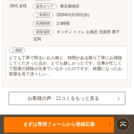
30代 女性
東京都港区
提供エリア
2026年5月20日(水)
ご利用日
2.0時間
利用時間
キッチン トイレ お風呂 洗面所 廊下
掃除場所
玄関
ご感想
とても丁寧で明るいお人柄と、時間がある限り丁寧にお掃除
してくださった点が、とても嬉しかったです。仕事が忙しく
て部屋の掃除が出来ていなかったのですが、綺麗になったお
部屋を見て清々しい...
お客様の声・口コミをもっと見る
まずは専用フォームから登録応募