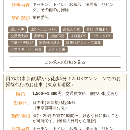
キッチン、トイレ、お風呂、洗面所、リビン
仕事内容
グ、その他のお掃除
業務委託
契約形態
週1〜OK
週2〜3日からOK
高収入可能
昇給･昇格あり
交通費支給
高時給
資格不要
未経験OK
ブランクOK
主婦･主夫歓迎
家政婦の求人
家事代行スタッフ募集
ハウスキーパー募集
シフト自由
この求人の詳細を見る
日の出(東京都)駅から徒歩5分！2LDKマンションでのお
掃除代行のお仕事（東京都港区）
1,500〜1,860円
、交通費支給、前払い制度あり
時給
日の出(東京都) 徒歩5分
勤務地
（東京都港区付近）
8時～20時の間で1時間〜、好きな日に働くこと
勤務時間
が可能です。(候補の日時から選択)
キッチン、トイレ、お風呂、洗面所、リビン
仕事内容