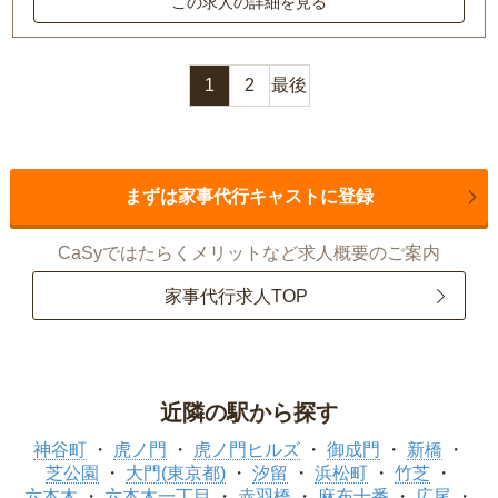
この求人の詳細を見る
1
2
最後
まずは家事代行キャストに登録
CaSyではたらくメリットなど求人概要のご案内
家事代行求人TOP
近隣の駅から探す
神谷町
虎ノ門
虎ノ門ヒルズ
御成門
新橋
芝公園
大門(東京都)
汐留
浜松町
竹芝
六本木
六本木一丁目
赤羽橋
麻布十番
広尾