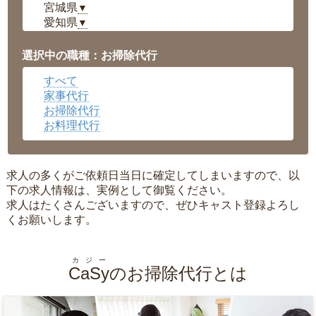
宮城県
▼
愛知県
▼
福井県
▼
岡山県
▼
選択中の職種：お掃除代行
広島県
▼
すべて
沖縄県
▼
家事代行
お掃除代行
お料理代行
求人の多くがご依頼日当日に確定してしまいますので、以
下の求人情報は、実例として御覧ください。
求人はたくさんございますので、ぜひキャスト登録よろし
くお願いします。
カジー
CaSy
のお掃除代行とは