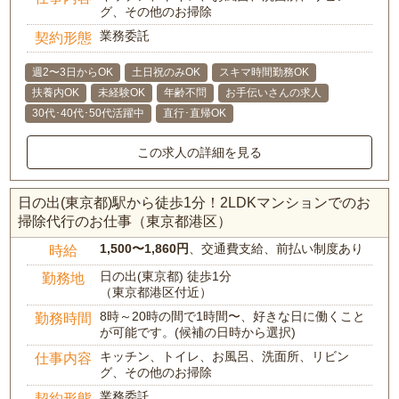
グ、その他のお掃除
業務委託
契約形態
週2〜3日からOK
土日祝のみOK
スキマ時間勤務OK
扶養内OK
未経験OK
年齢不問
お手伝いさんの求人
30代･40代･50代活躍中
直行･直帰OK
この求人の詳細を見る
日の出(東京都)駅から徒歩1分！2LDKマンションでのお
掃除代行のお仕事（東京都港区）
1,500〜1,860円
、交通費支給、前払い制度あり
時給
日の出(東京都) 徒歩1分
勤務地
（東京都港区付近）
8時～20時の間で1時間〜、好きな日に働くこと
勤務時間
が可能です。(候補の日時から選択)
キッチン、トイレ、お風呂、洗面所、リビン
仕事内容
グ、その他のお掃除
業務委託
契約形態