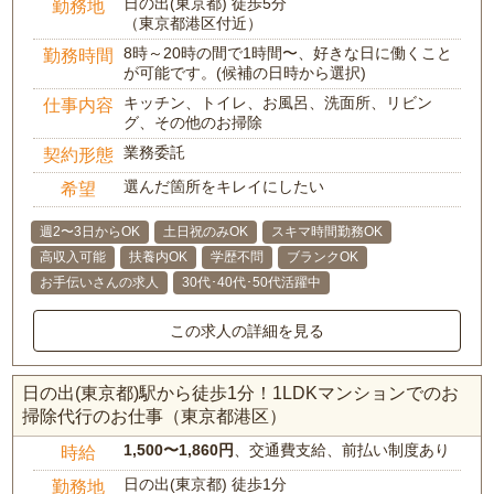
日の出(東京都) 徒歩5分
勤務地
（東京都港区付近）
8時～20時の間で1時間〜、好きな日に働くこと
勤務時間
が可能です。(候補の日時から選択)
キッチン、トイレ、お風呂、洗面所、リビン
仕事内容
グ、その他のお掃除
業務委託
契約形態
選んだ箇所をキレイにしたい
希望
週2〜3日からOK
土日祝のみOK
スキマ時間勤務OK
高収入可能
扶養内OK
学歴不問
ブランクOK
お手伝いさんの求人
30代･40代･50代活躍中
この求人の詳細を見る
日の出(東京都)駅から徒歩1分！1LDKマンションでのお
掃除代行のお仕事（東京都港区）
1,500〜1,860円
、交通費支給、前払い制度あり
時給
日の出(東京都) 徒歩1分
勤務地