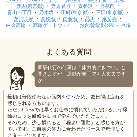
赤坂(東京都)
赤坂見附
表参道
外苑前
青山一丁目
乃木坂
田町(東京都)
三田(東京都)
芝浦ふ頭
高輪台
白金台
品川
泉岳寺
白金高輪
高輪ゲートウェイ
お台場海浜公園
台場
よくある質問
家事代行の仕事は「体力的にきつい」と
聞きますが、運動が苦手でも大丈夫です
か？
最初は普段使わない筋肉を使うため、数日間は疲れを
感じられる方もいます。
ただ、CaSyでは早くお仕事に慣れていただけるよう掃
除のコツを研修や動画で学んでいただけます。
そのため、少し慣れると「程よい運動」と感じる方が
多いです。ご自身の体力に合わせたペースで無理なく
スタートできます。