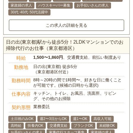
家政婦の求人
ハウスキーパー募集
お手伝いさんの求人
30代･40代･50代活躍中
この求人の詳細を見る
日の出(東京都)駅から徒歩5分！2LDKマンションでのお
掃除代行のお仕事（東京都港区）
1,500〜1,860円
、交通費支給、前払い制度あり
時給
日の出(東京都) 徒歩5分
勤務地
（東京都港区付近）
8時～20時の間で1時間〜、好きな日に働くこと
勤務時間
が可能です。(候補の日時から選択)
キッチン、トイレ、お風呂、洗面所、リビン
仕事内容
グ、その他のお掃除
業務委託
契約形態
土日祝のみOK
週2〜3日からOK
週1〜OK
高収入可能
高時給
扶養内OK
交通費支給
ブランクOK
未経験OK
お手伝いさんの求人
家事代行スタッフ募集
家政婦の求人