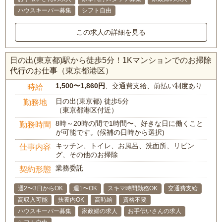
ハウスキーパー募集
シフト自由
この求人の詳細を見る
日の出(東京都)駅から徒歩5分！1Kマンションでのお掃除
代行のお仕事（東京都港区）
1,500〜1,860円
、交通費支給、前払い制度あり
時給
日の出(東京都) 徒歩5分
勤務地
（東京都港区付近）
8時～20時の間で1時間〜、好きな日に働くこと
勤務時間
が可能です。(候補の日時から選択)
キッチン、トイレ、お風呂、洗面所、リビン
仕事内容
グ、その他のお掃除
業務委託
契約形態
週2〜3日からOK
週1〜OK
スキマ時間勤務OK
交通費支給
高収入可能
扶養内OK
高時給
資格不要
ハウスキーパー募集
家政婦の求人
お手伝いさんの求人