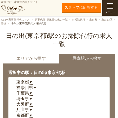
家事代行・家政婦の求人サイト
スタッフに応募する
メニュー
CaSy 家事代行求人 TOP
家事代行･家政婦の求人一覧
お掃除代行
東京都
東京23区
港区
日の出(東京都)駅のお掃除代行
日の出(東京都)駅のお掃除代行の求人
一覧
エリアから探す
最寄駅から探す
選択中の駅：日の出(東京都)駅
東京都
▼
神奈川県
▼
千葉県
▼
埼玉県
▼
大阪府
▼
兵庫県
▼
京都府
▼