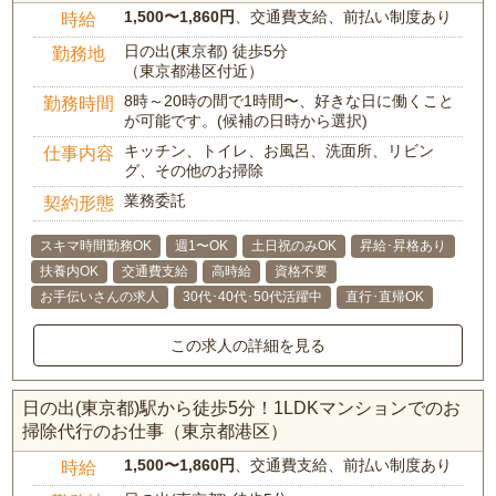
1,500〜1,860円
、交通費支給、前払い制度あり
時給
日の出(東京都) 徒歩5分
勤務地
（東京都港区付近）
8時～20時の間で1時間〜、好きな日に働くこと
勤務時間
が可能です。(候補の日時から選択)
キッチン、トイレ、お風呂、洗面所、リビン
仕事内容
グ、その他のお掃除
業務委託
契約形態
スキマ時間勤務OK
週1〜OK
土日祝のみOK
昇給･昇格あり
扶養内OK
交通費支給
高時給
資格不要
お手伝いさんの求人
30代･40代･50代活躍中
直行･直帰OK
この求人の詳細を見る
日の出(東京都)駅から徒歩5分！1LDKマンションでのお
掃除代行のお仕事（東京都港区）
1,500〜1,860円
、交通費支給、前払い制度あり
時給