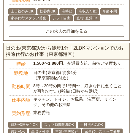
土日祝のみOK
扶養内OK
高時給
高収入可能
年齢不問
家事代行スタッフ募集
シフト自由
直行･直帰OK
この求人の詳細を見る
日の出(東京都)駅から徒歩1分！2LDKマンションでのお
掃除代行のお仕事（東京都港区）
1,500〜1,860円
、交通費支給、前払い制度あり
時給
日の出(東京都) 徒歩1分
勤務地
（東京都港区付近）
8時～20時の間で1時間〜、好きな日に働くこと
勤務時間
が可能です。(候補の日時から選択)
キッチン、トイレ、お風呂、洗面所、リビン
仕事内容
グ、その他のお掃除
業務委託
契約形態
週2〜3日からOK
スキマ時間勤務OK
土日祝のみOK
週1〜OK
高収入可能
主婦･主夫歓迎
家事代行スタッフ募集