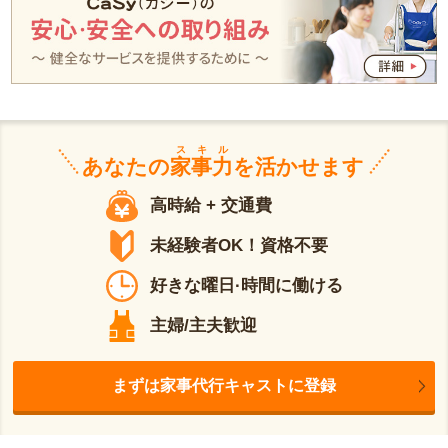
スキル
あなたの
家事力
を活かせます
高時給 + 交通費
未経験者OK！資格不要
好きな曜日·時間に働ける
主婦/主夫歓迎
まずは家事代行キャストに登録