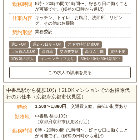
8時～20時の間で1時間〜、好きな日に働くこと
勤務時間
が可能です。(候補の日時から選択)
キッチン、トイレ、お風呂、洗面所、リビン
仕事内容
グ、その他のお掃除
業務委託
契約形態
週1〜OK
週2〜3日からOK
スキマ時間勤務OK
土日祝のみOK
高時給
交通費支給
高収入可能
資格不要
家政婦の求人
インセンティブあり
30代･40代･50代活躍中
この求人の詳細を見る
中書島駅から徒歩10分！2LDKマンションでのお掃除代
行のお仕事（京都府京都市伏見区）
1,500〜1,860円
、交通費支給、前払い制度あり
時給
中書島 徒歩10分
勤務地
（京都府京都市伏見区付近）
8時～20時の間で1時間〜、好きな日に働くこと
勤務時間
が可能です。(候補の日時から選択)