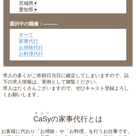
宮城県
▼
愛知県
▼
福井県
▼
岡山県
▼
選択中の職種：———
広島県
▼
すべて
沖縄県
▼
家事代行
お掃除代行
お料理代行
求人の多くがご依頼日当日に確定してしまいますので、以
下の求人情報は、実例として御覧ください。
求人はたくさんございますので、ぜひキャスト登録よろし
くお願いします。
カジー
CaSy
の家事代行とは
お客様に代わり「
お掃除
」や「
お料理
」を行うお仕事です。