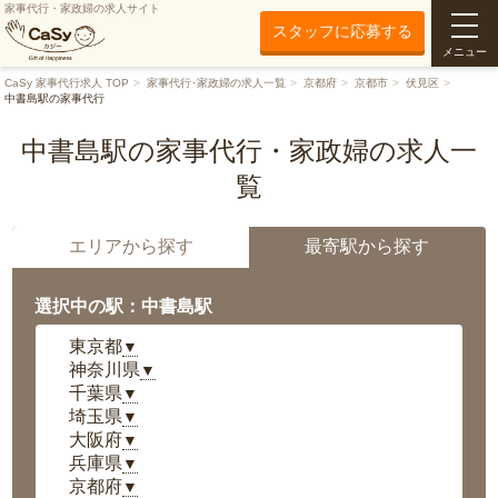
家事代行・家政婦の求人サイト
スタッフに応募する
メニュー
CaSy 家事代行求人 TOP
家事代行･家政婦の求人一覧
京都府
京都市
伏見区
中書島駅の家事代行
中書島駅の家事代行・家政婦の求人一
覧
エリアから探す
最寄駅から探す
選択中の駅：中書島駅
東京都
▼
神奈川県
▼
千葉県
▼
埼玉県
▼
大阪府
▼
兵庫県
▼
京都府
▼