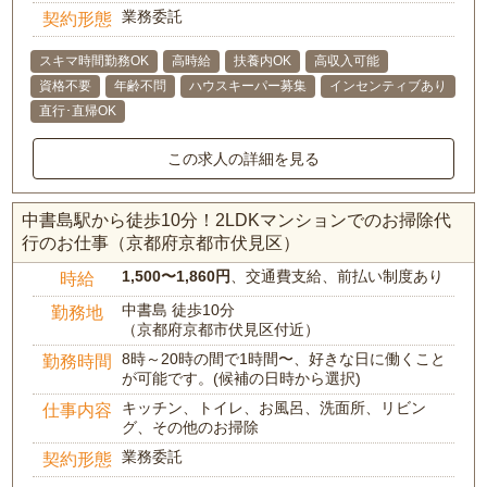
業務委託
契約形態
スキマ時間勤務OK
高時給
扶養内OK
高収入可能
資格不要
年齢不問
ハウスキーパー募集
インセンティブあり
直行･直帰OK
この求人の詳細を見る
中書島駅から徒歩10分！2LDKマンションでのお掃除代
行のお仕事（京都府京都市伏見区）
1,500〜1,860円
、交通費支給、前払い制度あり
時給
中書島 徒歩10分
勤務地
（京都府京都市伏見区付近）
8時～20時の間で1時間〜、好きな日に働くこと
勤務時間
が可能です。(候補の日時から選択)
キッチン、トイレ、お風呂、洗面所、リビン
仕事内容
グ、その他のお掃除
業務委託
契約形態