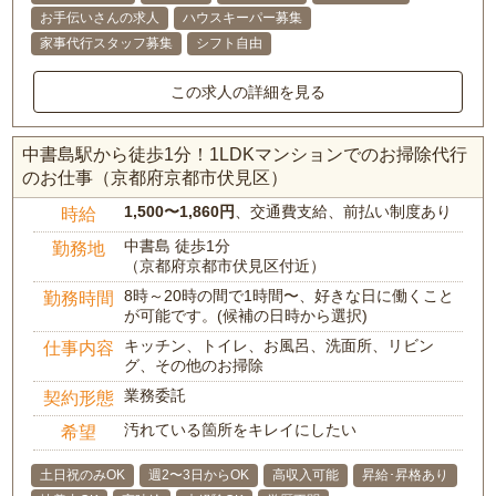
お手伝いさんの求人
ハウスキーパー募集
家事代行スタッフ募集
シフト自由
この求人の詳細を見る
中書島駅から徒歩1分！1LDKマンションでのお掃除代行
のお仕事（京都府京都市伏見区）
1,500〜1,860円
、交通費支給、前払い制度あり
時給
中書島 徒歩1分
勤務地
（京都府京都市伏見区付近）
8時～20時の間で1時間〜、好きな日に働くこと
勤務時間
が可能です。(候補の日時から選択)
キッチン、トイレ、お風呂、洗面所、リビン
仕事内容
グ、その他のお掃除
業務委託
契約形態
汚れている箇所をキレイにしたい
希望
土日祝のみOK
週2〜3日からOK
高収入可能
昇給･昇格あり