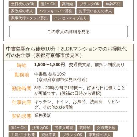
土日祝のみOK
週1〜OK
高時給
ブランクOK
年齢不問
家政婦の求人
ハウスキーパー募集
お手伝いさんの求人
家事代行スタッフ募集
インセンティブあり
この求人の詳細を見る
中書島駅から徒歩10分！2LDKマンションでのお掃除代
行のお仕事（京都府京都市伏見区）
1,500〜1,860円
、交通費支給、前払い制度あり
時給
中書島 徒歩10分
勤務地
（京都府京都市伏見区付近）
8時～20時の間で1時間〜、好きな日に働くこと
勤務時間
が可能です。(候補の日時から選択)
キッチン、トイレ、お風呂、洗面所、リビン
仕事内容
グ、その他のお掃除
業務委託
契約形態
週1〜OK
扶養内OK
高収入可能
高時給
交通費支給
主婦･主夫歓迎
資格不要
ブランクOK
家政婦の求人