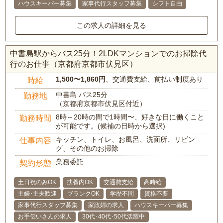
ハウスキーパー募集
家事代行スタッフ募集
シフト自由
この求人の詳細を見る
中書島駅からバス25分！2LDKマンションでのお掃除代
行のお仕事（京都府京都市伏見区）
1,500〜1,860円
、交通費支給、前払い制度あり
時給
中書島 バス25分
勤務地
（京都府京都市伏見区付近）
8時～20時の間で1時間〜、好きな日に働くこと
勤務時間
が可能です。(候補の日時から選択)
キッチン、トイレ、お風呂、洗面所、リビン
仕事内容
グ、その他のお掃除
業務委託
契約形態
土日祝のみOK
扶養内OK
交通費支給
高時給
主婦･主夫歓迎
ブランクOK
学歴不問
資格不要
家事代行スタッフ募集
家政婦の求人
ハウスキーパー募集
お手伝いさんの求人
30代･40代･50代活躍中