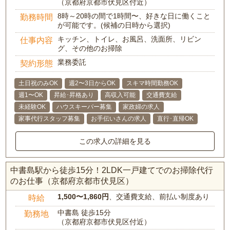
（京都府京都市伏見区付近）
8時～20時の間で1時間〜、好きな日に働くこと
勤務時間
が可能です。(候補の日時から選択)
キッチン、トイレ、お風呂、洗面所、リビン
仕事内容
グ、その他のお掃除
業務委託
契約形態
土日祝のみOK
週2〜3日からOK
スキマ時間勤務OK
週1〜OK
昇給･昇格あり
高収入可能
交通費支給
未経験OK
ハウスキーパー募集
家政婦の求人
家事代行スタッフ募集
お手伝いさんの求人
直行･直帰OK
この求人の詳細を見る
中書島駅から徒歩15分！2LDK一戸建てでのお掃除代行
のお仕事（京都府京都市伏見区）
1,500〜1,860円
、交通費支給、前払い制度あり
時給
中書島 徒歩15分
勤務地
（京都府京都市伏見区付近）