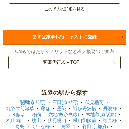
この求人の詳細を見る
まずは家事代行キャストに登録
CaSyではたらくメリットなど求人概要のご案内
家事代行求人TOP
近隣の駅から探す
醍醐(京都府)
石田(京都府)
伏見稲荷
龍谷大前深草
藤森
墨染
近鉄丹波橋
丹波橋
ＪＲ藤森
稲荷
六地蔵(奈良線)
六地蔵(京阪線)
桃山南口
桃山
伏見桃山
桃山御陵前
観月橋
向島
くいな橋
上鳥羽口
竹田(京都府)