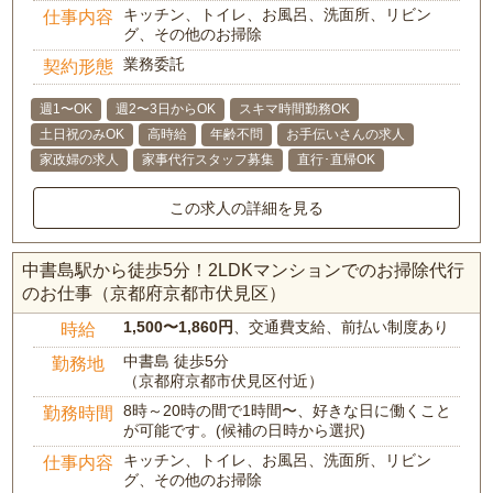
キッチン、トイレ、お風呂、洗面所、リビン
仕事内容
グ、その他のお掃除
業務委託
契約形態
週1〜OK
週2〜3日からOK
スキマ時間勤務OK
土日祝のみOK
高時給
年齢不問
お手伝いさんの求人
家政婦の求人
家事代行スタッフ募集
直行･直帰OK
この求人の詳細を見る
中書島駅から徒歩5分！2LDKマンションでのお掃除代行
のお仕事（京都府京都市伏見区）
1,500〜1,860円
、交通費支給、前払い制度あり
時給
中書島 徒歩5分
勤務地
（京都府京都市伏見区付近）
8時～20時の間で1時間〜、好きな日に働くこと
勤務時間
が可能です。(候補の日時から選択)
キッチン、トイレ、お風呂、洗面所、リビン
仕事内容
グ、その他のお掃除