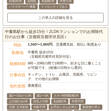
扶養内OK
高時給
未経験OK
学歴不問
ハウスキーパー募集
インセンティブあり
この求人の詳細を見る
中書島駅から徒歩15分！2LDKマンションでのお掃除代
行のお仕事（京都府京都市伏見区）
1,500〜1,860円
、交通費支給、前払い制度あり
時給
中書島 徒歩15分
勤務地
（京都府京都市伏見区付近）
8時～20時の間で1時間〜、好きな日に働くこと
勤務時間
が可能です。(候補の日時から選択)
キッチン、トイレ、お風呂、洗面所、リビン
仕事内容
グ、その他のお掃除
業務委託
契約形態
週2〜3日からOK
週1〜OK
スキマ時間勤務OK
土日祝のみOK
高収入可能
未経験OK
学歴不問
主婦･主夫歓迎
年齢不問
お手伝いさんの求人
家政婦の求人