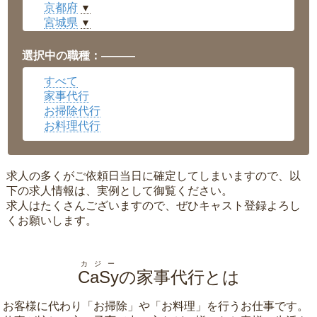
京都府
▼
宮城県
▼
愛知県
▼
福井県
▼
選択中の職種：———
岡山県
▼
すべて
広島県
▼
家事代行
沖縄県
▼
お掃除代行
お料理代行
求人の多くがご依頼日当日に確定してしまいますので、以
下の求人情報は、実例として御覧ください。
求人はたくさんございますので、ぜひキャスト登録よろし
くお願いします。
カジー
CaSy
の家事代行とは
お客様に代わり「
お掃除
」や「
お料理
」を行うお仕事です。