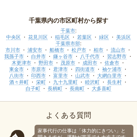
千葉県内の市区町村から探す
千葉市
:
中央区
花見川区
稲毛区
若葉区
緑区
美浜区
千葉県市部
:
市川市
浦安市
船橋市
松戸市
柏市
流山市
我孫子市
白井市
鎌ヶ谷市
八千代市
習志野市
木更津市
野田市
茂原市
成田市
佐倉市
東金市
市原市
君津市
四街道市
袖ケ浦市
八街市
印西市
富里市
山武市
大網白里市
酒々井町
栄町
九十九里町
睦沢町
長生村
白子町
長柄町
長南町
大多喜町
よくある質問
家事代行の仕事は「体力的にきつい」と