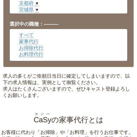
京都府
▼
宮城県
▼
愛知県
▼
福井県
▼
選択中の職種：———
岡山県
▼
すべて
広島県
▼
家事代行
沖縄県
▼
お掃除代行
お料理代行
求人の多くがご依頼日当日に確定してしまいますので、以
下の求人情報は、実例として御覧ください。
求人はたくさんございますので、ぜひキャスト登録よろし
くお願いします。
カジー
CaSy
の家事代行とは
お客様に代わり「
お掃除
」や「
お料理
」を行うお仕事です。