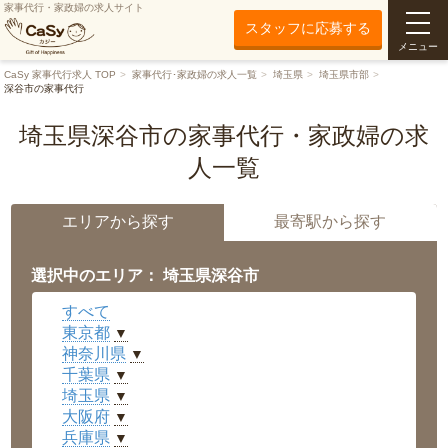
家事代行・家政婦の求人サイト
スタッフに応募する
メニュー
CaSy 家事代行求人 TOP
家事代行･家政婦の求人一覧
埼玉県
埼玉県市部
深谷市の家事代行
埼玉県深谷市の家事代行・家政婦の求
人一覧
エリアから探す
最寄駅から探す
選択中のエリア： 埼玉県深谷市
すべて
東京都
▼
神奈川県
▼
千葉県
▼
埼玉県
▼
大阪府
▼
兵庫県
▼