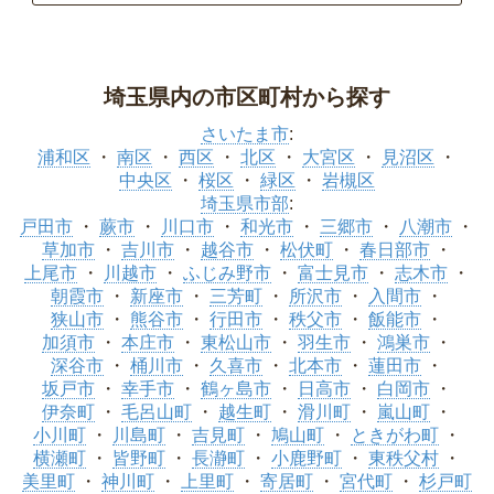
埼玉県内の市区町村から探す
さいたま市
:
浦和区
南区
西区
北区
大宮区
見沼区
中央区
桜区
緑区
岩槻区
埼玉県市部
:
戸田市
蕨市
川口市
和光市
三郷市
八潮市
草加市
吉川市
越谷市
松伏町
春日部市
上尾市
川越市
ふじみ野市
富士見市
志木市
朝霞市
新座市
三芳町
所沢市
入間市
狭山市
熊谷市
行田市
秩父市
飯能市
加須市
本庄市
東松山市
羽生市
鴻巣市
深谷市
桶川市
久喜市
北本市
蓮田市
坂戸市
幸手市
鶴ヶ島市
日高市
白岡市
伊奈町
毛呂山町
越生町
滑川町
嵐山町
小川町
川島町
吉見町
鳩山町
ときがわ町
横瀬町
皆野町
長瀞町
小鹿野町
東秩父村
美里町
神川町
上里町
寄居町
宮代町
杉戸町