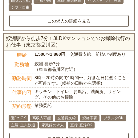
高収入可能
年齢不問
主婦･主夫歓迎
ハウスキーパー募集
シフト自由
この求人の詳細を見る
鮫洲駅から徒歩7分！3LDKマンションでのお掃除代行の
お仕事（東京都品川区）
1,500〜1,860円
、交通費支給、前払い制度あり
時給
鮫洲 徒歩7分
勤務地
（東京都品川区付近）
8時～20時の間で1時間〜、好きな日に働くこと
勤務時間
が可能です。(候補の日時から選択)
キッチン、トイレ、お風呂、洗面所、リビン
仕事内容
グ、その他のお掃除
業務委託
契約形態
週1〜OK
高収入可能
交通費支給
資格不要
ブランクOK
主婦･主夫歓迎
家政婦の求人
直行･直帰OK