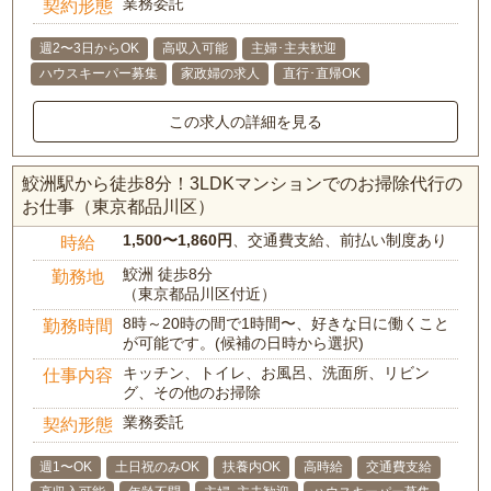
業務委託
契約形態
週2〜3日からOK
高収入可能
主婦･主夫歓迎
ハウスキーパー募集
家政婦の求人
直行･直帰OK
この求人の詳細を見る
鮫洲駅から徒歩8分！3LDKマンションでのお掃除代行の
お仕事（東京都品川区）
1,500〜1,860円
、交通費支給、前払い制度あり
時給
鮫洲 徒歩8分
勤務地
（東京都品川区付近）
8時～20時の間で1時間〜、好きな日に働くこと
勤務時間
が可能です。(候補の日時から選択)
キッチン、トイレ、お風呂、洗面所、リビン
仕事内容
グ、その他のお掃除
業務委託
契約形態
週1〜OK
土日祝のみOK
扶養内OK
高時給
交通費支給