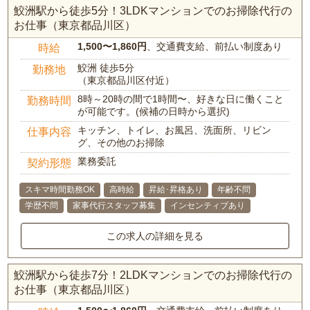
鮫洲駅から徒歩5分！3LDKマンションでのお掃除代行の
お仕事（東京都品川区）
1,500〜1,860円
、交通費支給、前払い制度あり
時給
鮫洲 徒歩5分
勤務地
（東京都品川区付近）
8時～20時の間で1時間〜、好きな日に働くこと
勤務時間
が可能です。(候補の日時から選択)
キッチン、トイレ、お風呂、洗面所、リビン
仕事内容
グ、その他のお掃除
業務委託
契約形態
スキマ時間勤務OK
高時給
昇給･昇格あり
年齢不問
学歴不問
家事代行スタッフ募集
インセンティブあり
この求人の詳細を見る
鮫洲駅から徒歩7分！2LDKマンションでのお掃除代行の
お仕事（東京都品川区）