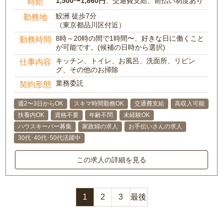
1,500〜1,860円
、交通費支給、前払い制度あり
時給
鮫洲 徒歩7分
勤務地
（東京都品川区付近）
8時～20時の間で1時間〜、好きな日に働くこと
勤務時間
が可能です。(候補の日時から選択)
キッチン、トイレ、お風呂、洗面所、リビン
仕事内容
グ、その他のお掃除
業務委託
契約形態
週2〜3日からOK
スキマ時間勤務OK
交通費支給
高収入可能
扶養内OK
資格不要
年齢不問
未経験OK
ハウスキーパー募集
家政婦の求人
お手伝いさんの求人
30代･40代･50代活躍中
この求人の詳細を見る
1
2
3
最後