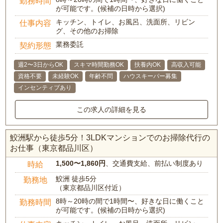
勤務時間
が可能です。(候補の日時から選択)
キッチン、トイレ、お風呂、洗面所、リビン
仕事内容
グ、その他のお掃除
業務委託
契約形態
週2〜3日からOK
スキマ時間勤務OK
扶養内OK
高収入可能
資格不要
未経験OK
年齢不問
ハウスキーパー募集
インセンティブあり
この求人の詳細を見る
鮫洲駅から徒歩5分！3LDKマンションでのお掃除代行の
お仕事（東京都品川区）
1,500〜1,860円
、交通費支給、前払い制度あり
時給
鮫洲 徒歩5分
勤務地
（東京都品川区付近）
8時～20時の間で1時間〜、好きな日に働くこと
勤務時間
が可能です。(候補の日時から選択)