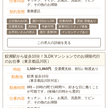
キッチン、トイレ、お風呂、洗面所、リビン
仕事内容
グ、その他のお掃除
業務委託
契約形態
土日祝のみOK
週2〜3日からOK
扶養内OK
昇給･昇格あり
交通費支給
高時給
年齢不問
家事代行スタッフ募集
お手伝いさんの求人
直行･直帰OK
インセンティブあり
この求人の詳細を見る
鮫洲駅から徒歩10分！3LDKマンションでのお掃除代行
のお仕事（東京都品川区）
1,500〜1,860円
、交通費支給、前払い制度あり
時給
鮫洲 徒歩10分
勤務地
（東京都品川区付近）
8時～20時の間で1時間〜、好きな日に働くこと
勤務時間
が可能です。(候補の日時から選択)
キッチン、トイレ、お風呂、洗面所、リビン
仕事内容
グ、その他のお掃除