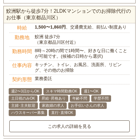
鮫洲駅から徒歩7分！2LDKマンションでのお掃除代行の
お仕事（東京都品川区）
1,500〜1,860円
、交通費支給、前払い制度あり
時給
鮫洲 徒歩7分
勤務地
（東京都品川区付近）
8時～20時の間で1時間〜、好きな日に働くこと
勤務時間
が可能です。(候補の日時から選択)
キッチン、トイレ、お風呂、洗面所、リビン
仕事内容
グ、その他のお掃除
業務委託
契約形態
週2〜3日からOK
スキマ時間勤務OK
週1〜OK
土日祝のみOK
昇給･昇格あり
年齢不問
学歴不問
主婦･主夫歓迎
家政婦の求人
お手伝いさんの求人
ハウスキーパー募集
直行･直帰OK
この求人の詳細を見る