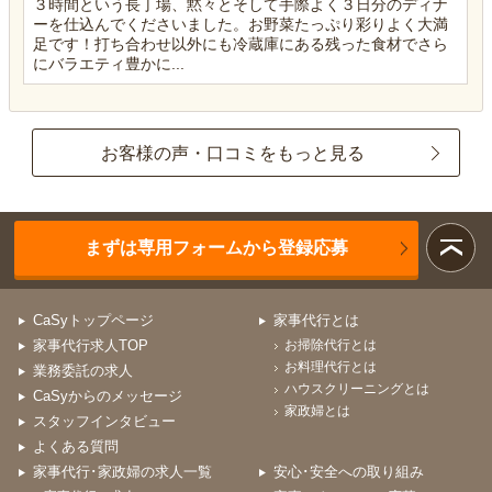
３時間という長丁場、黙々とそして手際よく３日分のディナ
ーを仕込んでくださいました。お野菜たっぷり彩りよく大満
足です！打ち合わせ以外にも冷蔵庫にある残った食材でさら
にバラエティ豊かに...
お客様の声・口コミをもっと見る
まずは専用フォームから登録応募
CaSyトップページ
家事代行とは
家事代行求人TOP
お掃除代行とは
お料理代行とは
業務委託の求人
ハウスクリーニングとは
CaSyからのメッセージ
家政婦とは
スタッフインタビュー
よくある質問
家事代行･家政婦の求人一覧
安心･安全への取り組み