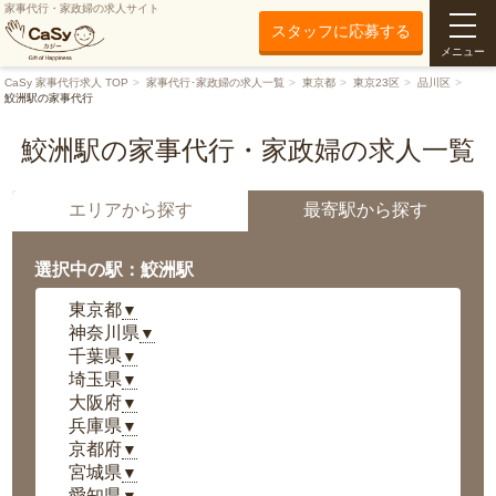
家事代行・家政婦の求人サイト
スタッフに応募する
メニュー
CaSy 家事代行求人 TOP
家事代行･家政婦の求人一覧
東京都
東京23区
品川区
鮫洲駅の家事代行
鮫洲駅の家事代行・家政婦の求人一覧
エリアから探す
最寄駅から探す
選択中の駅：鮫洲駅
東京都
▼
神奈川県
▼
千葉県
▼
埼玉県
▼
大阪府
▼
兵庫県
▼
京都府
▼
宮城県
▼
愛知県