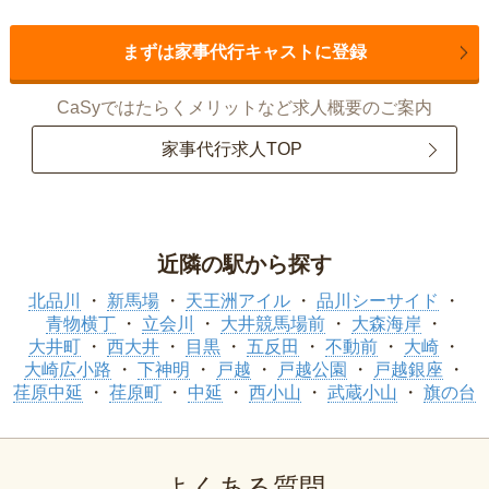
まずは家事代行キャストに登録
CaSyではたらくメリットなど求人概要のご案内
家事代行求人TOP
近隣の駅から探す
北品川
新馬場
天王洲アイル
品川シーサイド
青物横丁
立会川
大井競馬場前
大森海岸
大井町
西大井
目黒
五反田
不動前
大崎
大崎広小路
下神明
戸越
戸越公園
戸越銀座
荏原中延
荏原町
中延
西小山
武蔵小山
旗の台
よくある質問