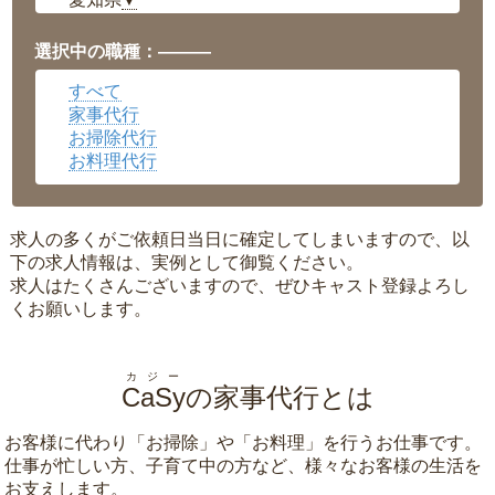
▼
福井県
▼
岡山県
▼
選択中の職種：———
広島県
▼
すべて
沖縄県
▼
家事代行
お掃除代行
お料理代行
求人の多くがご依頼日当日に確定してしまいますので、以
下の求人情報は、実例として御覧ください。
求人はたくさんございますので、ぜひキャスト登録よろし
くお願いします。
カジー
CaSy
の家事代行とは
お客様に代わり「
お掃除
」や「
お料理
」を行うお仕事です。
仕事が忙しい方、子育て中の方など、様々なお客様の生活を
お支えします。