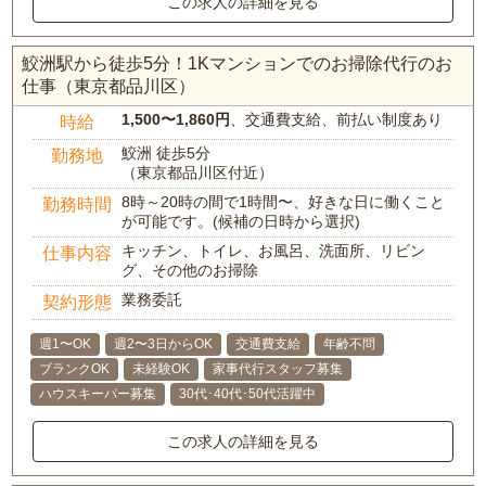
この求人の詳細を見る
鮫洲駅から徒歩5分！1Kマンションでのお掃除代行のお
仕事（東京都品川区）
1,500〜1,860円
、交通費支給、前払い制度あり
時給
鮫洲 徒歩5分
勤務地
（東京都品川区付近）
8時～20時の間で1時間〜、好きな日に働くこと
勤務時間
が可能です。(候補の日時から選択)
キッチン、トイレ、お風呂、洗面所、リビン
仕事内容
グ、その他のお掃除
業務委託
契約形態
週1〜OK
週2〜3日からOK
交通費支給
年齢不問
ブランクOK
未経験OK
家事代行スタッフ募集
ハウスキーパー募集
30代･40代･50代活躍中
この求人の詳細を見る