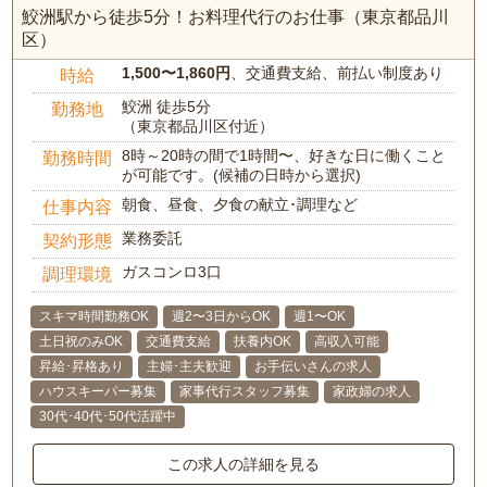
鮫洲駅から徒歩5分！お料理代行のお仕事（東京都品川
区）
1,500〜1,860円
、交通費支給、前払い制度あり
時給
鮫洲 徒歩5分
勤務地
（東京都品川区付近）
8時～20時の間で1時間〜、好きな日に働くこと
勤務時間
が可能です。(候補の日時から選択)
朝食、昼食、夕食の献立･調理など
仕事内容
業務委託
契約形態
ガスコンロ3口
調理環境
スキマ時間勤務OK
週2〜3日からOK
週1〜OK
土日祝のみOK
交通費支給
扶養内OK
高収入可能
昇給･昇格あり
主婦･主夫歓迎
お手伝いさんの求人
ハウスキーパー募集
家事代行スタッフ募集
家政婦の求人
30代･40代･50代活躍中
この求人の詳細を見る