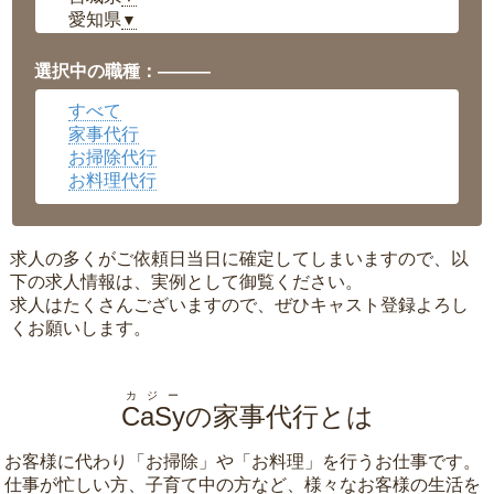
愛知県
▼
福井県
▼
岡山県
▼
選択中の職種：———
広島県
▼
すべて
沖縄県
▼
家事代行
お掃除代行
お料理代行
求人の多くがご依頼日当日に確定してしまいますので、以
下の求人情報は、実例として御覧ください。
求人はたくさんございますので、ぜひキャスト登録よろし
くお願いします。
カジー
CaSy
の家事代行とは
お客様に代わり「
お掃除
」や「
お料理
」を行うお仕事です。
仕事が忙しい方、子育て中の方など、様々なお客様の生活を