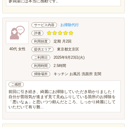
参鶏湯には本当に感動です。
お掃除代行
サービス内容
評価
定期 月2回
利用頻度
40代 女性
東京都文京区
提供エリア
2025年9月23日(火)
ご利用日
2.5時間
利用時間
キッチン お風呂 洗面所 玄関
掃除場所
ご感想
前回に引き続き、綺麗にお掃除していただき助かりました！
自分が普段気が進まず見て見ぬふりしている箇所のお掃除を
「悪いなぁ」と思いつつ頼んだところ、しっかり綺麗にして
いただいて有り難...