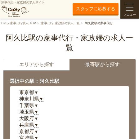
家事代行・家政婦の求人サイト
スタッフに応募する
メニュー
CaSy 家事代行求人 TOP
家事代行･家政婦の求人一覧
阿久比駅の家事代行
阿久比駅の家事代行・家政婦の求人一
覧
エリアから探す
最寄駅から探す
選択中の駅：阿久比駅
東京都
▼
神奈川県
▼
千葉県
▼
埼玉県
▼
大阪府
▼
兵庫県
▼
京都府
▼
宮城県
▼