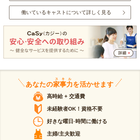
働いているキャストについて詳しく見る
スキル
あなたの
家事力
を活かせます
高時給 + 交通費
未経験者OK！資格不要
好きな曜日·時間に働ける
主婦/主夫歓迎