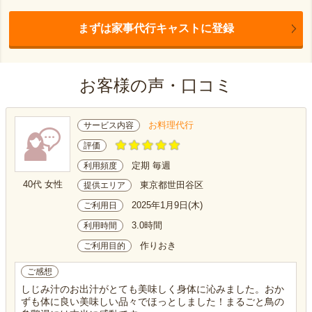
まずは家事代行キャストに登録
お客様の声・口コミ
お料理代行
サービス内容
評価
定期 毎週
利用頻度
40代 女性
東京都世田谷区
提供エリア
2025年1月9日(木)
ご利用日
3.0時間
利用時間
作りおき
ご利用目的
ご感想
しじみ汁のお出汁がとても美味しく身体に沁みました。おか
ずも体に良い美味しい品々でほっとしました！まるごと鳥の