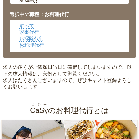
▼
福井県
▼
岡山県
▼
選択中の職種：お料理代行
広島県
▼
すべて
沖縄県
▼
家事代行
お掃除代行
お料理代行
求人の多くがご依頼日当日に確定してしまいますので、以
下の求人情報は、実例として御覧ください。
求人はたくさんございますので、ぜひキャスト登録よろし
くお願いします。
カジー
CaSy
のお料理代行とは