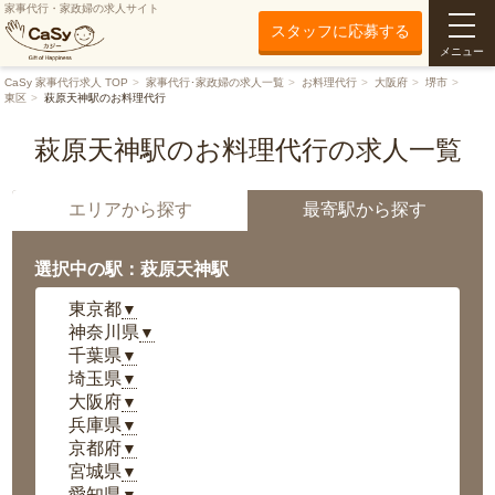
家事代行・家政婦の求人サイト
スタッフに応募する
メニュー
CaSy 家事代行求人 TOP
家事代行･家政婦の求人一覧
お料理代行
大阪府
堺市
東区
萩原天神駅のお料理代行
萩原天神駅のお料理代行の求人一覧
エリアから探す
最寄駅から探す
選択中の駅：萩原天神駅
東京都
▼
神奈川県
▼
千葉県
▼
埼玉県
▼
大阪府
▼
兵庫県
▼
京都府
▼
宮城県
▼
愛知県