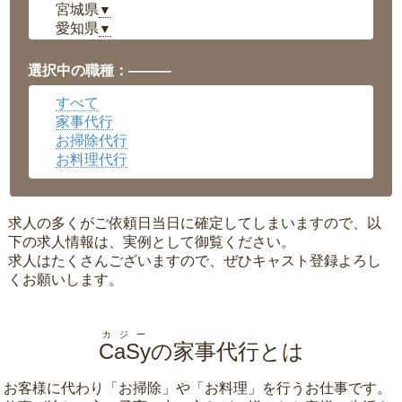
宮城県
▼
愛知県
▼
福井県
▼
岡山県
▼
選択中の職種：———
広島県
▼
すべて
沖縄県
▼
家事代行
お掃除代行
お料理代行
求人の多くがご依頼日当日に確定してしまいますので、以
下の求人情報は、実例として御覧ください。
求人はたくさんございますので、ぜひキャスト登録よろし
くお願いします。
カジー
CaSy
の家事代行とは
お客様に代わり「
お掃除
」や「
お料理
」を行うお仕事です。