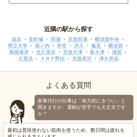
近隣の駅から探す
追浜
安針塚
田浦
京急田浦
横須賀中央
県立大学
堀ノ内
衣笠
汐入
逸見
横須賀
馬堀海岸
北久里浜
京急大津
新大津
浦賀
久里浜
ＹＲＰ野比
京急長沢
津久井浜
よくある質問
家事代行の仕事は「体力的にきつい」と
聞きますが、運動が苦手でも大丈夫です
か？
最初は普段使わない筋肉を使うため、数日間は疲れを
感じられる方もいます。