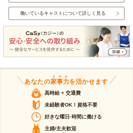
働いているキャストについて詳しく見る
スキル
あなたの
家事力
を活かせます
高時給 + 交通費
未経験者OK！資格不要
好きな曜日·時間に働ける
主婦/主夫歓迎