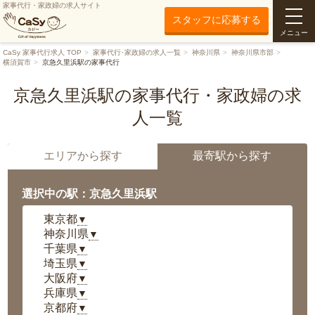
家事代行・家政婦の求人サイト
スタッフに応募する
メニュー
CaSy 家事代行求人 TOP
家事代行･家政婦の求人一覧
神奈川県
神奈川県市部
横須賀市
京急久里浜駅の家事代行
京急久里浜駅の家事代行・家政婦の求
人一覧
エリアから探す
最寄駅から探す
選択中の駅：京急久里浜駅
東京都
▼
神奈川県
▼
千葉県
▼
埼玉県
▼
大阪府
▼
兵庫県
▼
京都府
▼