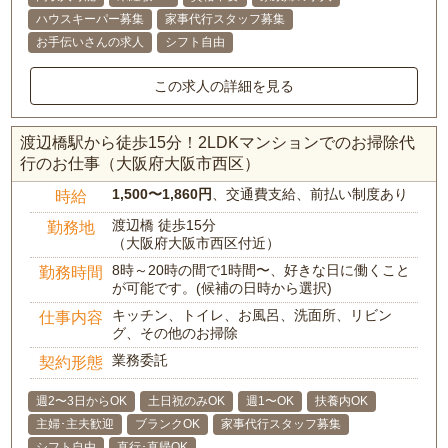
ハウスキーパー募集
家事代行スタッフ募集
お手伝いさんの求人
シフト自由
この求人の詳細を見る
渡辺橋駅から徒歩15分！2LDKマンションでのお掃除代
行のお仕事（大阪府大阪市西区）
1,500〜1,860円
、交通費支給、前払い制度あり
時給
渡辺橋 徒歩15分
勤務地
（大阪府大阪市西区付近）
8時～20時の間で1時間〜、好きな日に働くこと
勤務時間
が可能です。(候補の日時から選択)
キッチン、トイレ、お風呂、洗面所、リビン
仕事内容
グ、その他のお掃除
業務委託
契約形態
週2〜3日からOK
土日祝のみOK
週1〜OK
扶養内OK
主婦･主夫歓迎
ブランクOK
家事代行スタッフ募集
シフト自由
直行･直帰OK