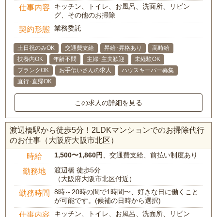
キッチン、トイレ、お風呂、洗面所、リビン
仕事内容
グ、その他のお掃除
業務委託
契約形態
土日祝のみOK
交通費支給
昇給･昇格あり
高時給
扶養内OK
年齢不問
主婦･主夫歓迎
未経験OK
ブランクOK
お手伝いさんの求人
ハウスキーパー募集
直行･直帰OK
この求人の詳細を見る
渡辺橋駅から徒歩5分！2LDKマンションでのお掃除代行
のお仕事（大阪府大阪市北区）
1,500〜1,860円
、交通費支給、前払い制度あり
時給
渡辺橋 徒歩5分
勤務地
（大阪府大阪市北区付近）
8時～20時の間で1時間〜、好きな日に働くこと
勤務時間
が可能です。(候補の日時から選択)
キッチン、トイレ、お風呂、洗面所、リビン
仕事内容