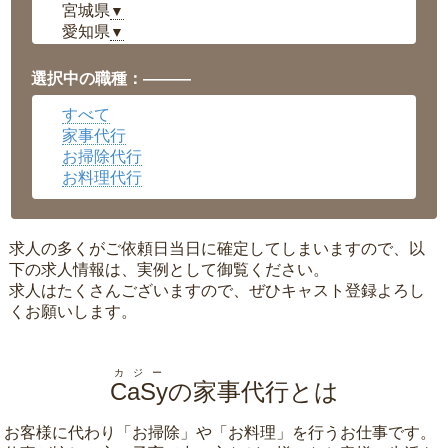
宮城県
▼
愛知県
▼
福井県
▼
岡山県
▼
選択中の職種：———
広島県
▼
すべて
沖縄県
▼
家事代行
お掃除代行
お料理代行
求人の多くがご依頼日当日に確定してしまいますので、以
下の求人情報は、実例として御覧ください。
求人はたくさんございますので、ぜひキャスト登録よろし
くお願いします。
カジー
CaSy
の家事代行とは
お客様に代わり「
お掃除
」や「
お料理
」を行うお仕事です。