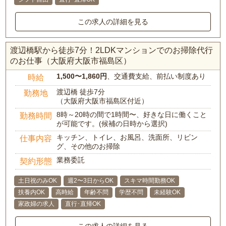
この求人の詳細を見る
渡辺橋駅から徒歩7分！2LDKマンションでのお掃除代行
のお仕事（大阪府大阪市福島区）
1,500〜1,860円
、交通費支給、前払い制度あり
時給
渡辺橋 徒歩7分
勤務地
（大阪府大阪市福島区付近）
8時～20時の間で1時間〜、好きな日に働くこと
勤務時間
が可能です。(候補の日時から選択)
キッチン、トイレ、お風呂、洗面所、リビン
仕事内容
グ、その他のお掃除
業務委託
契約形態
土日祝のみOK
週2〜3日からOK
スキマ時間勤務OK
扶養内OK
高時給
年齢不問
学歴不問
未経験OK
家政婦の求人
直行･直帰OK
この求人の詳細を見る