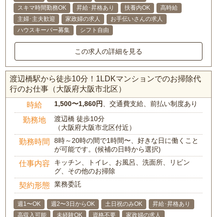
スキマ時間勤務OK
昇給･昇格あり
扶養内OK
高時給
主婦･主夫歓迎
家政婦の求人
お手伝いさんの求人
ハウスキーパー募集
シフト自由
この求人の詳細を見る
渡辺橋駅から徒歩10分！1LDKマンションでのお掃除代
行のお仕事（大阪府大阪市北区）
1,500〜1,860円
、交通費支給、前払い制度あり
時給
渡辺橋 徒歩10分
勤務地
（大阪府大阪市北区付近）
8時～20時の間で1時間〜、好きな日に働くこと
勤務時間
が可能です。(候補の日時から選択)
キッチン、トイレ、お風呂、洗面所、リビン
仕事内容
グ、その他のお掃除
業務委託
契約形態
週1〜OK
週2〜3日からOK
土日祝のみOK
昇給･昇格あり
高収入可能
未経験OK
資格不要
家政婦の求人