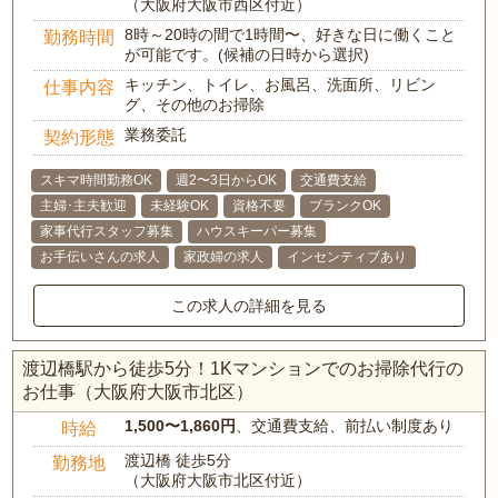
（大阪府大阪市西区付近）
8時～20時の間で1時間〜、好きな日に働くこと
勤務時間
が可能です。(候補の日時から選択)
キッチン、トイレ、お風呂、洗面所、リビン
仕事内容
グ、その他のお掃除
業務委託
契約形態
スキマ時間勤務OK
週2〜3日からOK
交通費支給
主婦･主夫歓迎
未経験OK
資格不要
ブランクOK
家事代行スタッフ募集
ハウスキーパー募集
お手伝いさんの求人
家政婦の求人
インセンティブあり
この求人の詳細を見る
渡辺橋駅から徒歩5分！1Kマンションでのお掃除代行の
お仕事（大阪府大阪市北区）
1,500〜1,860円
、交通費支給、前払い制度あり
時給
渡辺橋 徒歩5分
勤務地
（大阪府大阪市北区付近）