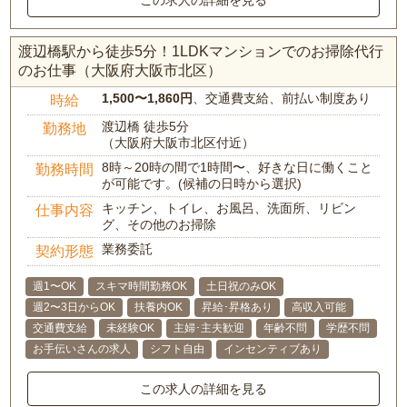
渡辺橋駅から徒歩5分！1LDKマンションでのお掃除代行
のお仕事（大阪府大阪市北区）
1,500〜1,860円
、交通費支給、前払い制度あり
時給
渡辺橋 徒歩5分
勤務地
（大阪府大阪市北区付近）
8時～20時の間で1時間〜、好きな日に働くこと
勤務時間
が可能です。(候補の日時から選択)
キッチン、トイレ、お風呂、洗面所、リビン
仕事内容
グ、その他のお掃除
業務委託
契約形態
週1〜OK
スキマ時間勤務OK
土日祝のみOK
週2〜3日からOK
扶養内OK
昇給･昇格あり
高収入可能
交通費支給
未経験OK
主婦･主夫歓迎
年齢不問
学歴不問
お手伝いさんの求人
シフト自由
インセンティブあり
この求人の詳細を見る