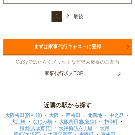
1
2
最後
まずは家事代行キャストに登録
CaSyではたらくメリットなど求人概要のご案内
家事代行求人TOP
近隣の駅から探す
大阪梅田(阪神線)
大阪
西梅田
北新地
中之島
大江橋
なにわ橋
大阪梅田(阪急線)
中崎町
梅田(大阪市営)
天神橋筋六丁目
天満
扇町(大阪府)
大阪天満宮
南森町
東梅田