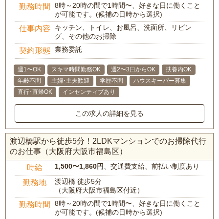
8時～20時の間で1時間〜、好きな日に働くこと
勤務時間
が可能です。(候補の日時から選択)
キッチン、トイレ、お風呂、洗面所、リビン
仕事内容
グ、その他のお掃除
業務委託
契約形態
週1〜OK
スキマ時間勤務OK
週2〜3日からOK
扶養内OK
年齢不問
主婦･主夫歓迎
学歴不問
ハウスキーパー募集
直行･直帰OK
インセンティブあり
この求人の詳細を見る
渡辺橋駅から徒歩5分！2LDKマンションでのお掃除代行
のお仕事（大阪府大阪市福島区）
1,500〜1,860円
、交通費支給、前払い制度あり
時給
渡辺橋 徒歩5分
勤務地
（大阪府大阪市福島区付近）
8時～20時の間で1時間〜、好きな日に働くこと
勤務時間
が可能です。(候補の日時から選択)