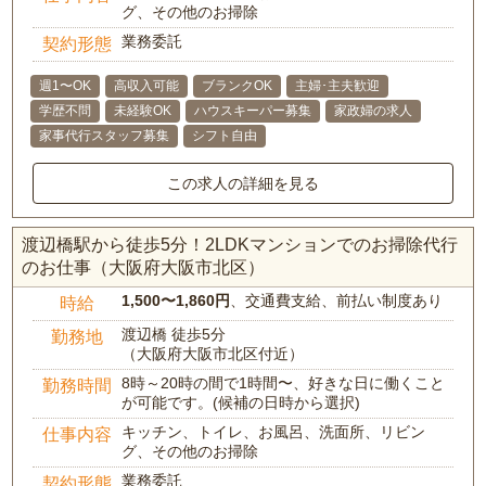
グ、その他のお掃除
業務委託
契約形態
週1〜OK
高収入可能
ブランクOK
主婦･主夫歓迎
学歴不問
未経験OK
ハウスキーパー募集
家政婦の求人
家事代行スタッフ募集
シフト自由
この求人の詳細を見る
渡辺橋駅から徒歩5分！2LDKマンションでのお掃除代行
のお仕事（大阪府大阪市北区）
1,500〜1,860円
、交通費支給、前払い制度あり
時給
渡辺橋 徒歩5分
勤務地
（大阪府大阪市北区付近）
8時～20時の間で1時間〜、好きな日に働くこと
勤務時間
が可能です。(候補の日時から選択)
キッチン、トイレ、お風呂、洗面所、リビン
仕事内容
グ、その他のお掃除
業務委託
契約形態