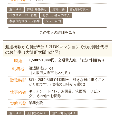
週1〜OK
昇給･昇格あり
資格不要
家政婦の求人
ハウスキーパー募集
お手伝いさんの求人
家事代行スタッフ募集
シフト自由
この求人の詳細を見る
渡辺橋駅から徒歩5分！2LDKマンションでのお掃除代行
のお仕事（大阪府大阪市北区）
1,500〜1,860円
、交通費支給、前払い制度あり
時給
渡辺橋 徒歩5分
勤務地
（大阪府大阪市北区付近）
8時～20時の間で1時間〜、好きな日に働くこと
勤務時間
が可能です。(候補の日時から選択)
キッチン、トイレ、お風呂、洗面所、リビン
仕事内容
グ、その他のお掃除
業務委託
契約形態
週1〜OK
土日祝のみOK
週2〜3日からOK