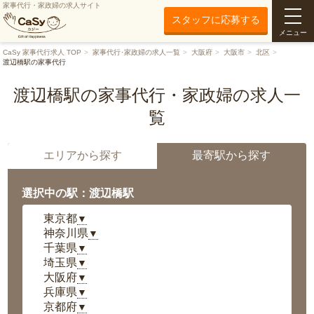
家事代行・家政婦の求人サイト
スタッフに応募する
メニュー
CaSy 家事代行求人 TOP
家事代行･家政婦の求人一覧
大阪府
大阪市
北区
渡辺橋駅の家事代行
渡辺橋駅の家事代行・家政婦の求人一
覧
エリアから探す
最寄駅から探す
選択中の駅：渡辺橋駅
東京都
▼
神奈川県
▼
千葉県
▼
埼玉県
▼
大阪府
▼
兵庫県
▼
京都府
▼