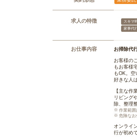
求人の特徴
スキマ
家事代
お仕事内容
お掃除代
お客様の
もお客様
もOK。
好きな人
【主な作
リビング
除、整理
作業範囲
危険なお
オンライ
行が初め