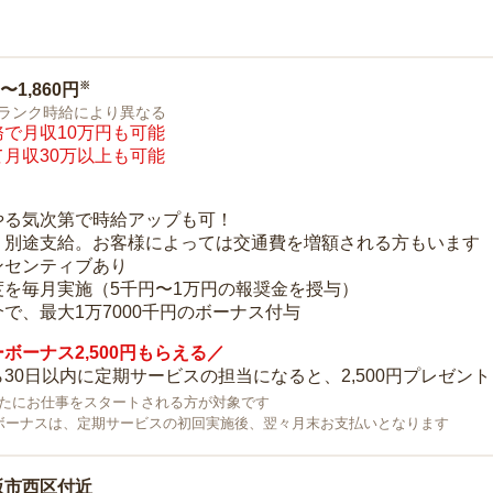
※
0〜1,860円
ランク時給により異なる
で月収10万円も可能
月収30万以上も可能
り
やる気次第で時給アップも可！
：別途支給。お客様によっては交通費を増額される方もいます
ンセンティブあり
度を毎月実施（5千円〜1万円の報奨金を授与）
で、最大1万7000千円のボーナス付与
ボーナス2,500円もらえる／
30日以内に定期サービスの担当になると、2,500円プレゼント
で新たにお仕事をスタートされる方が対象です
ボーナスは、定期サービスの初回実施後、翌々月末お支払いとなります
阪市西区付近