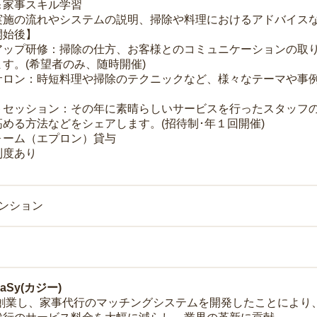
＆家事スキル学習
実施の流れやシステムの説明、掃除や料理におけるアドバイス
開始後】
アップ研修：掃除の仕方、お客様とのコミュニケーションの取
す。(希望者のみ、随時開催)
サロン：時短料理や掃除のテクニックなど、様々なテーマや事例
トセッション：その年に素晴らしいサービスを行ったスタッフ
める方法などをシェアします。(招待制･年１回開催)
ォーム（エプロン）貸与
制度あり
マンション
Sy(カジー)
年に創業し、家事代行のマッチングシステムを開発したことによ