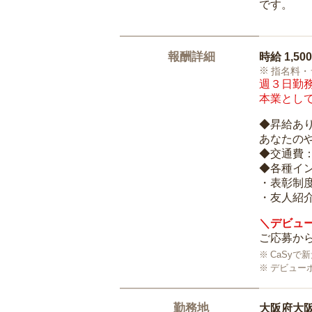
です。
報酬詳細
時給
1,50
指名料・
週３日勤務
本業として
◆昇給あ
あなたの
◆交通費
◆各種イ
・表彰制
・友人紹介
＼デビュー
ご応募から
CaSy
デビュー
勤務地
大阪府大