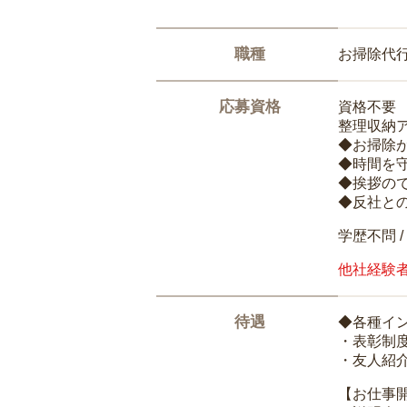
職種
お掃除代
応募資格
資格不要
整理収納
◆お掃除
◆時間を
◆挨拶の
◆反社と
学歴不問 /
他社経験
待遇
◆各種イ
・表彰制
・友人紹介
【お仕事