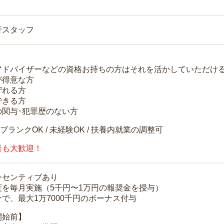
行スタッフ
アドバイザーなどの資格お持ちの方はそれを活かしていただけ
が得意な方
守れる方
できる方
の関与･犯罪歴のない方
 ブランクOK / 未経験OK / 扶養内就業の調整可
者も大歓迎！
ンセンティブあり
度を毎月実施（5千円〜1万円の報奨金を授与）
で、最大1万7000千円のボーナス付与
開始前】