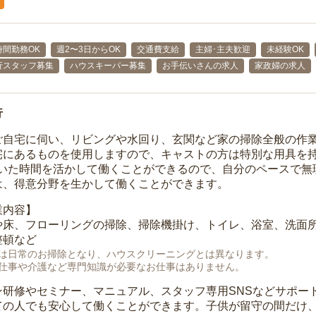
時間勤務OK
週2〜3日からOK
交通費支給
主婦･主夫歓迎
未経験OK
行スタッフ募集
ハウスキーパー募集
お手伝いさんの求人
家政婦の求人
行
ご自宅に伺い、リビングや水回り、玄関など家の掃除全般の作
宅にあるものを使用しますので、キャストの方は特別な用具を持
空いた時間を活かして働くことができるので、自分のペースで無
は、得意分野を生かして働くことができます。
業内容】
や床、フローリングの掃除、掃除機掛け、トイレ、浴室、洗面
整頓など
は日常のお掃除となり、ハウスクリーニングとは異なります。
仕事や介護など専門知識が必要なお仕事はありません。
ン研修やセミナー、マニュアル、スタッフ専用SNSなどサポー
ての人でも安心して働くことができます。子供が留守の間だけ、