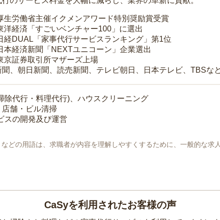
代行のサービス料金を大幅に減らし、業界の革新に貢献。
 厚生労働省主催イクメンアワード特別奨励賞受賞
 東洋経済「すごいベンチャー100」に選出
 日経DUAL「家事代行サービスランキング」第1位
 日本経済新聞「NEXTユニコーン」企業選出
 東京証券取引所マザーズ上場
新聞、朝日新聞、読売新聞、テレビ朝日、日本テレビ、TBSな
掃除代行・料理代行)、ハウスクリーニング
・店舗・ビル清掃
ービスの開発及び運営
地」などの用語は、求職者が内容を理解しやすくするために、一般的な求
CaSyを利用されたお客様の声