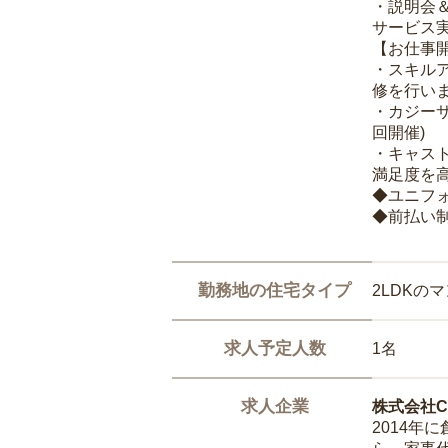
・説明会
サービス
【お仕事
・スキル
修を行いま
・カジー
回開催)
・キャス
満足度を高
◆ユニフ
◆前払い
勤務地の住宅タイプ
2LDKの
求人予定人数
1名
求人企業
株式会社Ca
2014