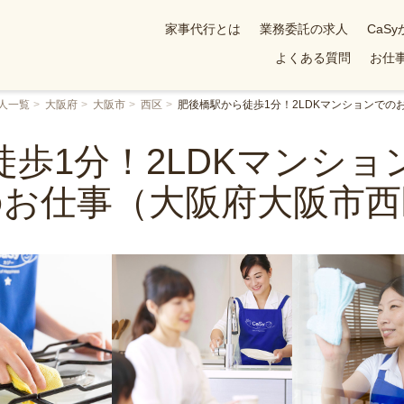
家事代行とは
業務委託の求人
CaS
よくある質問
お仕事
人一覧
大阪府
大阪市
西区
肥後橋駅から徒歩1分！2LDKマンションで
歩1分！2LDKマンシ
のお仕事（大阪府大阪市西