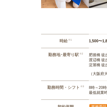
※1
時給
1,500〜1,
※2
勤務地･最寄り駅
肥後橋 徒
渡辺橋 徒
淀屋橋 徒
（大阪府
※3
勤務時間・シフト
8時～20
最低就業
契約形態
業務委託