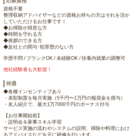
応募資格
資格不要
整理収納アドバイザーなどの資格お持ちの方はそれを活か
していただけるお仕事です！
◆お掃除が得意な方
◆時間を守れる方
◆挨拶のできる方
◆反社との関与･犯罪歴のない方
学歴不問 / ブランクOK / 未経験OK / 扶養内就業の調整可
他社経験者も大歓迎！
待遇
◆各種インセンティブあり
・表彰制度を毎月実施（5千円〜1万円の報奨金を授与）
・友人紹介で、最大1万7000千円のボーナス付与
【お仕事開始前】
・説明会＆家事スキル学習
サービス実施の流れやシステムの説明、掃除や料理におけ
るアドバイスなどを元に研修を行います。