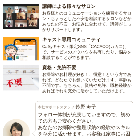
講師による様々なサロン
お客様とのコミュニケーションを練習するサロ
ン・ちょっとした不安を相談するサロンなどが
あなたの不安・お悩みに合わせて、講師がしっ
かりサポートします。
キャスト専用コミュニティ
CaSyキャスト限定SNS「CACACO(カカコ)」
で、サービスのノウハウを共有したり、悩みを
相談することができます。
資格・免許不要
お掃除やお料理が好き！、得意！という方であ
れば、どなたでも働いていただけます。年齢も
不問です。もちろん、資格や免許、職務経験が
あればそれを充分に活かしていただけます。
鈴野 寿子
本社サポートスタッフ
フォロー体制が充実していますので、初め
ての方もご安心ください。
あなたのお掃除や整理収納の経験やスキル
を存分に活かせます。お客様は家事にお困