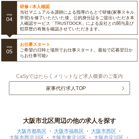
研修 / 本人確認
当社マニュアル＆講師による指導のもとで研修(家事スキル
step
学習)を修了いただいた後、公的身分証をご提出いただき本
04
人確認サービス「TRUSTDOCK」による反社との関与及び
犯罪歴の有無を確認させていただきます。
お仕事スタート
step
ご希望の日時と場所でお仕事スタート。最短で応募翌日か
05
らお仕事可能♪
CaSyではたらくメリットなど求人概要のご案内
家事代行求人TOP
大阪市北区周辺の他の求人を探す
大阪市都島区
大阪市福島区
大阪市西区
大阪市西淀川区
大阪市東淀川区
大阪市淀川区