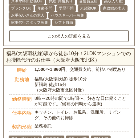
スキマ時間勤務OK
昇給･昇格あり
交通費支給
高収入可能
ブランクOK
年齢不問
学歴不問
未経験OK
家政婦の求人
お手伝いさんの求人
ハウスキーパー募集
家事代行スタッフ募集
シフト自由
この求人の詳細を見る
福島(大阪環状線)駅から徒歩10分！2LDKマンションでの
お掃除代行のお仕事（大阪府大阪市北区）
1,500〜1,860円
、交通費支給、前払い制度あり
時給
福島(大阪環状線) 徒歩10分
勤務地
新福島 徒歩15分
（大阪府大阪市北区付近）
8時～20時の間で1時間〜、好きな日に働くこと
勤務時間
が可能です。(候補の日時から選択)
キッチン、トイレ、お風呂、洗面所、リビン
仕事内容
グ、その他のお掃除
業務委託
契約形態