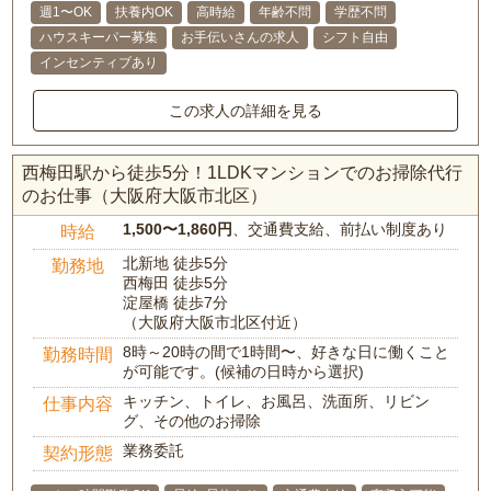
週1〜OK
扶養内OK
高時給
年齢不問
学歴不問
ハウスキーパー募集
お手伝いさんの求人
シフト自由
インセンティブあり
この求人の詳細を見る
西梅田駅から徒歩5分！1LDKマンションでのお掃除代行
のお仕事（大阪府大阪市北区）
1,500〜1,860円
、交通費支給、前払い制度あり
時給
北新地 徒歩5分
勤務地
西梅田 徒歩5分
淀屋橋 徒歩7分
（大阪府大阪市北区付近）
8時～20時の間で1時間〜、好きな日に働くこと
勤務時間
が可能です。(候補の日時から選択)
キッチン、トイレ、お風呂、洗面所、リビン
仕事内容
グ、その他のお掃除
業務委託
契約形態