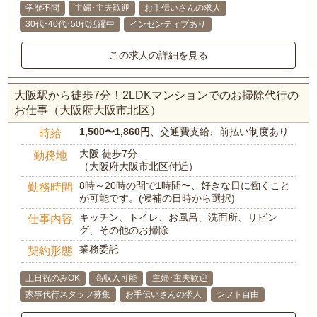
学歴不問
主婦･主夫歓迎
お手伝いさんの求人
30代･40代･50代活躍中
インセンティブあり
この求人の詳細を見る
大阪駅から徒歩7分！2LDKマンションでのお掃除代行の
お仕事（大阪府大阪市北区）
1,500〜1,860円
、交通費支給、前払い制度あり
時給
大阪 徒歩7分
勤務地
（大阪府大阪市北区付近）
8時～20時の間で1時間〜、好きな日に働くこと
勤務時間
が可能です。(候補の日時から選択)
キッチン、トイレ、お風呂、洗面所、リビン
仕事内容
グ、その他のお掃除
業務委託
契約形態
土日祝のみOK
高収入可能
主婦･主夫歓迎
家事代行スタッフ募集
お手伝いさんの求人
シフト自由