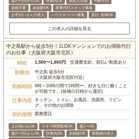
週2〜3日からOK
扶養内OK
高収入可能
年齢不問
資格不要
未経験OK
家事代行スタッフ募集
お手伝いさんの求人
ハウスキーパー募集
直行･直帰OK
この求人の詳細を見る
中之島駅から徒歩5分！1LDKマンションでのお掃除代行
のお仕事（大阪府大阪市北区）
1,500〜1,860円
、交通費支給、前払い制度あり
時給
中之島 徒歩5分
勤務地
（大阪府大阪市北区付近）
8時～20時の間で1時間〜、好きな日に働くこと
勤務時間
が可能です。(候補の日時から選択)
キッチン、トイレ、お風呂、洗面所、リビン
仕事内容
グ、その他のお掃除
業務委託
契約形態
土日祝のみOK
スキマ時間勤務OK
週1〜OK
週2〜3日からOK
扶養内OK
未経験OK
家政婦の求人