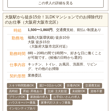
この求人の詳細を見る
大阪駅から徒歩15分！1LDKマンションでのお掃除代行
のお仕事（大阪府大阪市北区）
1,500〜1,860円
、交通費支給、前払い制度あり
時給
福島(大阪環状線) 徒歩10分
勤務地
大阪 徒歩15分
（大阪府大阪市北区付近）
8時～20時の間で1時間〜、好きな日に働くこと
勤務時間
が可能です。(候補の日時から選択)
キッチン、トイレ、お風呂、洗面所、リビン
仕事内容
グ、その他のお掃除
業務委託
契約形態
スキマ時間勤務OK
週2〜3日からOK
扶養内OK
交通費支給
高時給
昇給･昇格あり
主婦･主夫歓迎
未経験OK
資格不要
ブランクOK
家政婦の求人
お手伝いさんの求人
ハウスキーパー募集
家事代行スタッフ募集
インセンティブあり