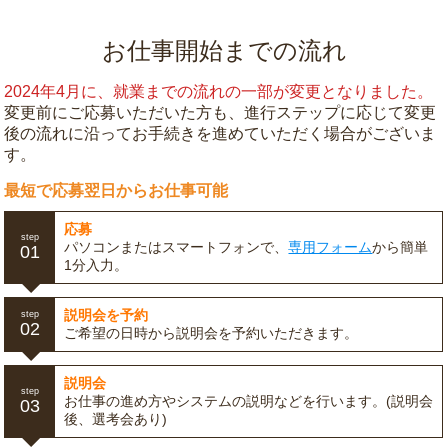
お仕事開始までの流れ
2024年4月に、就業までの流れの一部が変更となりました。
変更前にご応募いただいた方も、進行ステップに応じて変更
後の流れに沿ってお手続きを進めていただく場合がございま
す。
最短で応募翌日からお仕事可能
応募
step
パソコンまたはスマートフォンで、
専用フォーム
から簡単
01
1分入力。
説明会を予約
step
02
ご希望の日時から説明会を予約いただきます。
説明会
step
お仕事の進め方やシステムの説明などを行います。(説明会
03
後、選考会あり)