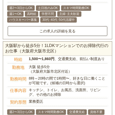
週2〜3日からOK
土日祝のみOK
スキマ時間勤務OK
週1〜OK
高時給
学歴不問
主婦･主夫歓迎
ハウスキーパー募集
30代･40代･50代活躍中
この求人の詳細を見る
大阪駅から徒歩5分！1LDKマンションでのお掃除代行の
お仕事（大阪府大阪市北区）
1,500〜1,860円
、交通費支給、前払い制度あり
時給
大阪 徒歩5分
勤務地
（大阪府大阪市北区付近）
8時～20時の間で1時間〜、好きな日に働くこと
勤務時間
が可能です。(候補の日時から選択)
キッチン、トイレ、お風呂、洗面所、リビン
仕事内容
グ、その他のお掃除
業務委託
契約形態
週2〜3日からOK
スキマ時間勤務OK
交通費支給
資格不要