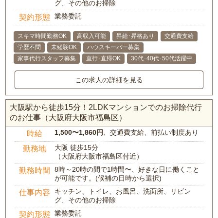
グ、その他のお掃除
業務委託
契約形態
スキマ時間勤務OK
高収入可能
昇給･昇格あり
交通費支給
学歴不問
未経験OK
ハウスキーパー募集
家事代行スタッフ募集
直行･直帰OK
30代･40代･50代活躍中
この求人の詳細を見る
大阪駅から徒歩15分！2LDKマンションでのお掃除代行
のお仕事（大阪府大阪市福島区）
1,500〜1,860円
、交通費支給、前払い制度あり
時給
大阪 徒歩15分
勤務地
（大阪府大阪市福島区付近）
8時～20時の間で1時間〜、好きな日に働くこと
勤務時間
が可能です。(候補の日時から選択)
キッチン、トイレ、お風呂、洗面所、リビン
仕事内容
グ、その他のお掃除
業務委託
契約形態