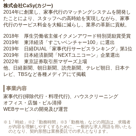
株式会社CaSy(カジー)
2014年に創業し、家事代行のマッチングシステムを開発し
たことにより、スタッフへの高時給を実現しながら、家事
代行のサービス料金を大幅に減らし、業界の革新に貢献。
2018年 厚生労働省主催イクメンアワード特別奨励賞受賞
2019年 東洋経済「すごいベンチャー100」に選出
2019年 日経DUAL「家事代行サービスランキング」第1位
2019年 日本経済新聞「NEXTユニコーン」企業選出
2022年 東京証券取引所マザーズ上場
他、日経新聞、朝日新聞、読売新聞、テレビ朝日、日本テ
レビ、TBSなど各種メディアにて掲載
事業内容
家事代行(掃除代行・料理代行)、ハウスクリーニング
オフィス・店舗・ビル清掃
WEBサービスの開発及び運営
1「時給」※2「勤務時間」※3「勤務地」などの用語は、求職者
が内容を理解しやすくするために、一般的な求人用語を用いたも
のとなり、契約形態は業務委託での求人となります。