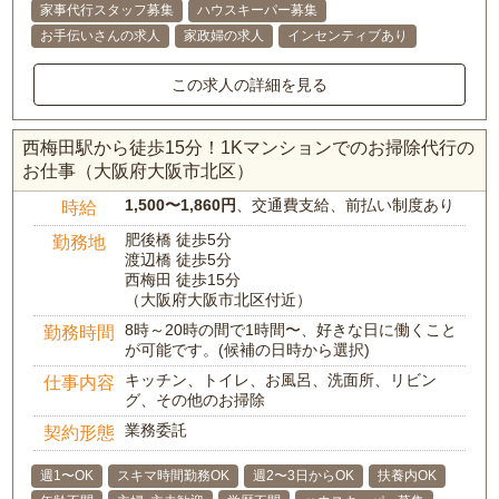
家事代行スタッフ募集
ハウスキーパー募集
お手伝いさんの求人
家政婦の求人
インセンティブあり
この求人の詳細を見る
西梅田駅から徒歩15分！1Kマンションでのお掃除代行の
お仕事（大阪府大阪市北区）
1,500〜1,860円
、交通費支給、前払い制度あり
時給
肥後橋 徒歩5分
勤務地
渡辺橋 徒歩5分
西梅田 徒歩15分
（大阪府大阪市北区付近）
8時～20時の間で1時間〜、好きな日に働くこと
勤務時間
が可能です。(候補の日時から選択)
キッチン、トイレ、お風呂、洗面所、リビン
仕事内容
グ、その他のお掃除
業務委託
契約形態
週1〜OK
スキマ時間勤務OK
週2〜3日からOK
扶養内OK