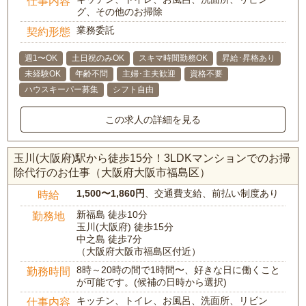
仕事内容
グ、その他のお掃除
業務委託
契約形態
週1〜OK
土日祝のみOK
スキマ時間勤務OK
昇給･昇格あり
未経験OK
年齢不問
主婦･主夫歓迎
資格不要
ハウスキーパー募集
シフト自由
この求人の詳細を見る
玉川(大阪府)駅から徒歩15分！3LDKマンションでのお掃
除代行のお仕事（大阪府大阪市福島区）
1,500〜1,860円
、交通費支給、前払い制度あり
時給
新福島 徒歩10分
勤務地
玉川(大阪府) 徒歩15分
中之島 徒歩7分
（大阪府大阪市福島区付近）
8時～20時の間で1時間〜、好きな日に働くこと
勤務時間
が可能です。(候補の日時から選択)
キッチン、トイレ、お風呂、洗面所、リビン
仕事内容