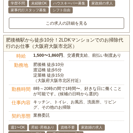
学歴不問
未経験OK
ハウスキーパー募集
家政婦の求人
家事代行スタッフ募集
シフト自由
この求人の詳細を見る
肥後橋駅から徒歩10分！2LDKマンションでのお掃除代
行のお仕事（大阪府大阪市北区）
1,500〜1,860円
、交通費支給、前払い制度あり
時給
肥後橋 徒歩10分
勤務地
渡辺橋 徒歩5分
淀屋橋 徒歩15分
（大阪府大阪市北区付近）
8時～20時の間で1時間〜、好きな日に働くこと
勤務時間
が可能です。(候補の日時から選択)
キッチン、トイレ、お風呂、洗面所、リビン
仕事内容
グ、その他のお掃除
業務委託
契約形態
週1〜OK
昇給･昇格あり
資格不要
家政婦の求人