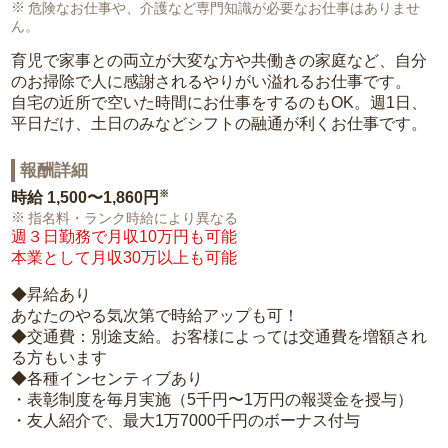
危険なお仕事や、介護など専門知識が必要なお仕事はありませ
ん。
育児で家事との両立が大変な方や共働きの家庭など、自分
のお掃除で人に感謝されるやりがい溢れるお仕事です。
自宅の近所で空いた時間にお仕事をするのもOK。週1日、
平日だけ、土日のみなどシフトの融通が利くお仕事です。
報酬詳細
※
時給
1,500〜1,860円
指名料・ランク時給により異なる
週３日勤務で月収10万円も可能
本業として月収30万以上も可能
◆昇給あり
あなたのやる気次第で時給アップも可！
◆交通費：別途支給。お客様によっては交通費を増額され
る方もいます
◆各種インセンティブあり
・表彰制度を毎月実施（5千円〜1万円の報奨金を授与）
・友人紹介で、最大1万7000千円のボーナス付与