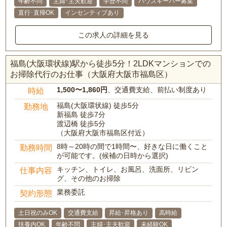
年齢不問
主婦･主夫歓迎
学歴不問
ハウスキーパー募集
直行･直帰OK
インセンティブあり
この求人の詳細を見る
福島(大阪環状線)駅から徒歩5分！2LDKマンションでの
お掃除代行のお仕事（大阪府大阪市福島区）
1,500〜1,860円
、交通費支給、前払い制度あり
時給
福島(大阪環状線) 徒歩5分
勤務地
新福島 徒歩7分
渡辺橋 徒歩5分
（大阪府大阪市福島区付近）
8時～20時の間で1時間〜、好きな日に働くこと
勤務時間
が可能です。(候補の日時から選択)
キッチン、トイレ、お風呂、洗面所、リビン
仕事内容
グ、その他のお掃除
業務委託
契約形態
土日祝のみOK
交通費支給
昇給･昇格あり
高時給
扶養内OK
年齢不問
主婦･主夫歓迎
未経験OK