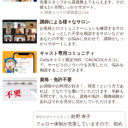
先輩スタッフから直接教えてもらえます。その
後も1ヶ月間しっかりサポート。
※ 関東エリアの業務委託のみ
講師による様々なサロン
お客様とのコミュニケーションを練習するサロ
ン・ちょっとした不安を相談するサロンなどが
あなたの不安・お悩みに合わせて、講師がしっ
かりサポートします。
キャスト専用コミュニティ
CaSyキャスト限定SNS「CACACO(カカコ)」
で、サービスのノウハウを共有したり、悩みを
相談することができます。
資格・免許不要
お掃除やお料理が好き！、得意！という方であ
れば、どなたでも働いていただけます。年齢も
不問です。もちろん、資格や免許、職務経験が
あればそれを充分に活かしていただけます。
鈴野 寿子
本社サポートスタッフ
フォロー体制が充実していますので、初め