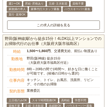
週1〜OK
昇給･昇格あり
主婦･主夫歓迎
資格不要
家政婦の求人
家事代行スタッフ募集
ハウスキーパー募集
直行･直帰OK
この求人の詳細を見る
野田(阪神線)駅から徒歩15分！4LDK以上マンションでの
お掃除代行のお仕事（大阪府大阪市福島区）
1,500〜1,860円
、交通費支給、前払い制度あり
時給
野田(阪神線) 徒歩15分
勤務地
（大阪府大阪市福島区付近）
8時～20時の間で1時間〜、好きな日に働くこと
勤務時間
が可能です。(候補の日時から選択)
キッチン、トイレ、お風呂、洗面所、リビン
仕事内容
グ、その他のお掃除
業務委託
契約形態
土日祝のみOK
スキマ時間勤務OK
高時給
学歴不問
資格不要
主婦･主夫歓迎
未経験OK
ハウスキーパー募集