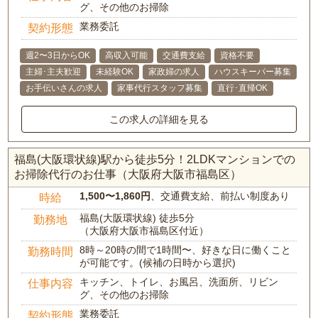
グ、その他のお掃除
業務委託
契約形態
週2〜3日からOK
高収入可能
交通費支給
資格不要
主婦･主夫歓迎
未経験OK
家政婦の求人
ハウスキーパー募集
お手伝いさんの求人
家事代行スタッフ募集
直行･直帰OK
この求人の詳細を見る
福島(大阪環状線)駅から徒歩5分！2LDKマンションでの
お掃除代行のお仕事（大阪府大阪市福島区）
1,500〜1,860円
、交通費支給、前払い制度あり
時給
福島(大阪環状線) 徒歩5分
勤務地
（大阪府大阪市福島区付近）
8時～20時の間で1時間〜、好きな日に働くこと
勤務時間
が可能です。(候補の日時から選択)
キッチン、トイレ、お風呂、洗面所、リビン
仕事内容
グ、その他のお掃除
業務委託
契約形態