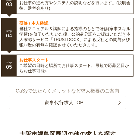
お仕事の進め方やシステムの説明などを行います。(説明会
03
後、選考会あり)
研修 / 本人確認
当社マニュアル＆講師による指導のもとで研修(家事スキル
step
学習)を修了いただいた後、公的身分証をご提出いただき本
04
人確認サービス「TRUSTDOCK」による反社との関与及び
犯罪歴の有無を確認させていただきます。
お仕事スタート
step
ご希望の日時と場所でお仕事スタート。最短で応募翌日か
05
らお仕事可能♪
CaSyではたらくメリットなど求人概要のご案内
家事代行求人TOP
大阪市福島区周辺の他の求人を探す