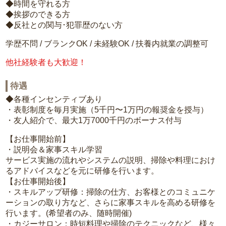
◆時間を守れる方
◆挨拶のできる方
◆反社との関与･犯罪歴のない方
学歴不問 / ブランクOK / 未経験OK / 扶養内就業の調整可
他社経験者も大歓迎！
待遇
◆各種インセンティブあり
・表彰制度を毎月実施（5千円〜1万円の報奨金を授与）
・友人紹介で、最大1万7000千円のボーナス付与
【お仕事開始前】
・説明会＆家事スキル学習
サービス実施の流れやシステムの説明、掃除や料理におけ
るアドバイスなどを元に研修を行います。
【お仕事開始後】
・スキルアップ研修：掃除の仕方、お客様とのコミュニケ
ーションの取り方など、さらに家事スキルを高める研修を
行います。(希望者のみ、随時開催)
・カジーサロン：時短料理や掃除のテクニックなど、様々