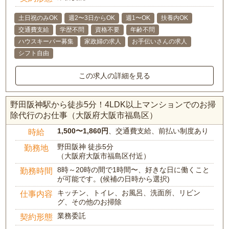
土日祝のみOK
週2〜3日からOK
週1〜OK
扶養内OK
交通費支給
学歴不問
資格不要
年齢不問
ハウスキーパー募集
家政婦の求人
お手伝いさんの求人
シフト自由
この求人の詳細を見る
野田阪神駅から徒歩5分！4LDK以上マンションでのお掃
除代行のお仕事（大阪府大阪市福島区）
1,500〜1,860円
、交通費支給、前払い制度あり
時給
野田阪神 徒歩5分
勤務地
（大阪府大阪市福島区付近）
8時～20時の間で1時間〜、好きな日に働くこと
勤務時間
が可能です。(候補の日時から選択)
キッチン、トイレ、お風呂、洗面所、リビン
仕事内容
グ、その他のお掃除
業務委託
契約形態