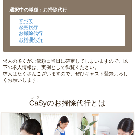
福井県
▼
岡山県
▼
選択中の職種：お掃除代行
広島県
▼
すべて
沖縄県
▼
家事代行
お掃除代行
お料理代行
求人の多くがご依頼日当日に確定してしまいますので、以
下の求人情報は、実例として御覧ください。
求人はたくさんございますので、ぜひキャスト登録よろし
くお願いします。
カジー
CaSy
のお掃除代行とは