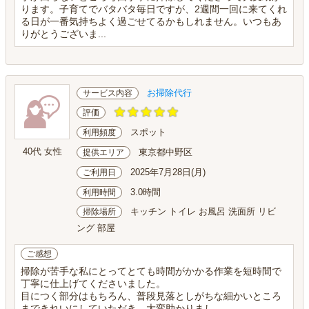
ります。子育てでバタバタ毎日ですが、2週間一回に来てくれ
る日が一番気持ちよく過ごせてるかもしれません。いつもあ
りがとうございま...
お掃除代行
サービス内容
評価
スポット
利用頻度
40代 女性
東京都中野区
提供エリア
2025年7月28日(月)
ご利用日
3.0時間
利用時間
キッチン トイレ お風呂 洗面所 リビ
掃除場所
ング 部屋
ご感想
掃除が苦手な私にとってとても時間がかかる作業を短時間で
丁寧に仕上げてくださいました。
目につく部分はもちろん、普段見落としがちな細かいところ
まできれいにしていただき、大変助かりまし...