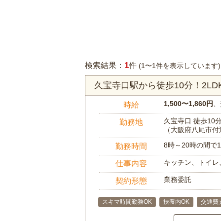
1
検索結果：
件
(1〜1件を表示しています)
久宝寺口駅から徒歩10分！2L
1,500〜1,860円
、
時給
久宝寺口 徒歩10
勤務地
（大阪府八尾市付
8時～20時の間
勤務時間
キッチン、トイレ
仕事内容
業務委託
契約形態
スキマ時間勤務OK
扶養内OK
交通費