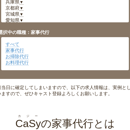
兵庫県
▼
京都府
▼
宮城県
▼
愛知県
▼
福井県
▼
選択中の職種：家事代行
岡山県
▼
広島県
▼
すべて
沖縄県
▼
家事代行
お掃除代行
お料理代行
日当日に確定してしまいますので、以下の求人情報は、実例と
いますので、ぜひキャスト登録よろしくお願いします。
カジー
CaSy
の家事代行とは