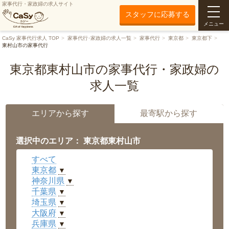
家事代行・家政婦の求人サイト
スタッフに応募する
メニュー
CaSy 家事代行求人 TOP
家事代行･家政婦の求人一覧
家事代行
東京都
東京都下
東村山市の家事代行
東京都東村山市の家事代行・家政婦の
求人一覧
エリアから探す
最寄駅から探す
選択中のエリア： 東京都東村山市
すべて
東京都
▼
神奈川県
▼
千葉県
▼
埼玉県
▼
大阪府
▼
兵庫県
▼