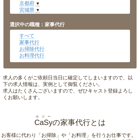
京都府
▼
宮城県
▼
愛知県
▼
福井県
▼
選択中の職種：家事代行
岡山県
▼
すべて
広島県
▼
家事代行
沖縄県
▼
お掃除代行
お料理代行
求人の多くがご依頼日当日に確定してしまいますので、以
下の求人情報は、実例として御覧ください。
求人はたくさんございますので、ぜひキャスト登録よろし
くお願いします。
カジー
CaSy
の家事代行とは
お客様に代わり「
お掃除
」や「
お料理
」を行うお仕事です。