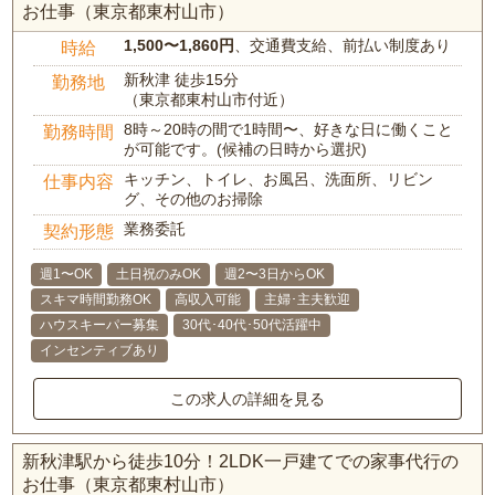
お仕事（東京都東村山市）
1,500〜1,860円
、交通費支給、前払い制度あり
時給
新秋津 徒歩15分
勤務地
（東京都東村山市付近）
8時～20時の間で1時間〜、好きな日に働くこと
勤務時間
が可能です。(候補の日時から選択)
キッチン、トイレ、お風呂、洗面所、リビン
仕事内容
グ、その他のお掃除
業務委託
契約形態
週1〜OK
土日祝のみOK
週2〜3日からOK
スキマ時間勤務OK
高収入可能
主婦･主夫歓迎
ハウスキーパー募集
30代･40代･50代活躍中
インセンティブあり
この求人の詳細を見る
新秋津駅から徒歩10分！2LDK一戸建てでの家事代行の
お仕事（東京都東村山市）