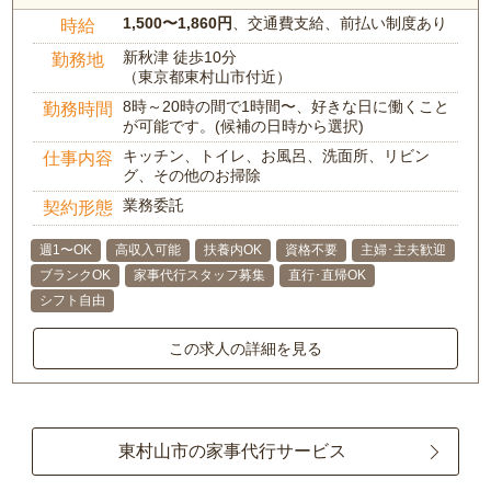
1,500〜1,860円
、交通費支給、前払い制度あり
時給
新秋津 徒歩10分
勤務地
（東京都東村山市付近）
8時～20時の間で1時間〜、好きな日に働くこと
勤務時間
が可能です。(候補の日時から選択)
キッチン、トイレ、お風呂、洗面所、リビン
仕事内容
グ、その他のお掃除
業務委託
契約形態
週1〜OK
高収入可能
扶養内OK
資格不要
主婦･主夫歓迎
ブランクOK
家事代行スタッフ募集
直行･直帰OK
シフト自由
この求人の詳細を見る
東村山市の家事代行サービス