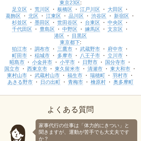
東京23区
:
足立区
荒川区
板橋区
江戸川区
大田区
葛飾区
北区
江東区
品川区
渋谷区
新宿区
杉並区
墨田区
世田谷区
台東区
中央区
千代田区
豊島区
中野区
練馬区
文京区
港区
目黒区
東京都下
:
狛江市
調布市
三鷹市
武蔵野市
府中市
町田市
稲城市
多摩市
八王子市
立川市
昭島市
小金井市
小平市
日野市
国分寺市
国立市
西東京市
東久留米市
清瀬市
東大和市
東村山市
武蔵村山市
福生市
瑞穂町
羽村市
あきる野市
日の出町
青梅市
檜原村
奥多摩町
よくある質問
家事代行の仕事は「体力的にきつい」と
聞きますが、運動が苦手でも大丈夫です
か？