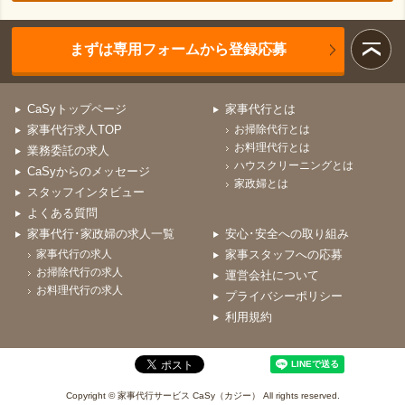
まずは専用フォームから登録応募
CaSyトップページ
家事代行とは
家事代行求人TOP
お掃除代行とは
お料理代行とは
業務委託の求人
ハウスクリーニングとは
CaSyからのメッセージ
家政婦とは
スタッフインタビュー
よくある質問
家事代行･家政婦の求人一覧
安心･安全への取り組み
家事代行の求人
家事スタッフへの応募
お掃除代行の求人
運営会社について
お料理代行の求人
プライバシーポリシー
利用規約
Copyright © 家事代行サービス CaSy（カジー） All rights reserved.