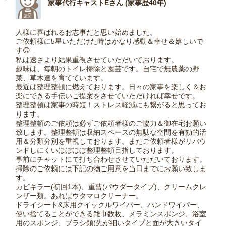
家事代行キャストEさん (家事歴40年)
人様に喜ばれるお志事だと思い始めました。
ご依頼様に5星いただけた時はかなり感動＆幸せ＆嬉しいで
す😊
私は速さより結果重視させていただいております。
趣味は、毎朝のトイレ掃除と園芸です。自宅で無農薬の野
菜、草木達を育てています。
最近は整理整頓に燃えております。日々の家事を楽しく＆お
楽にできる手伝いご提案をさせていただければ幸せです。
整理整頓は家事の時短！ストレス軽減にも繋がると思ってお
ります。
整理整頓のご依頼は必ずご依頼者様のご協力＆御在宅お願い
致します。整理整頓は収納スペースの無駄な空間を有効的活
用＆分類分別を重視しております。またご依頼者様がリバウ
ンドしにくいほぼほぼ整理整頓目指しております。
事前にチャットにて打ち合わせさせていただいております。
掃除のご依頼には下記の物ご用意を当日までにお願い致しま
す。
カビキラー(初回1本)、重曹(パウダータイプ)、クリームクレ
ンザー類。あればウタマロクリーナー。
ドライシート&床用クイックルワイパー、ハンドワイパー、
使い捨てることができる雑巾数枚、メラミンスポンジ、浴室
用のスポンジ、ブラシ類(先が細いタイプと面が大きいタイ