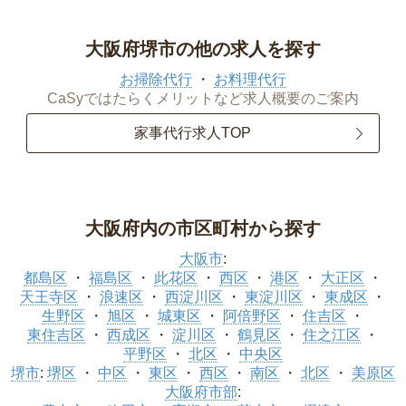
大阪府堺市の他の求人を探す
お掃除代行
お料理代行
CaSyではたらくメリットなど求人概要のご案内
家事代行求人TOP
大阪府内の市区町村から探す
大阪市
:
都島区
福島区
此花区
西区
港区
大正区
天王寺区
浪速区
西淀川区
東淀川区
東成区
生野区
旭区
城東区
阿倍野区
住吉区
東住吉区
西成区
淀川区
鶴見区
住之江区
平野区
北区
中央区
堺市
:
堺区
中区
東区
西区
南区
北区
美原区
大阪府市部
: