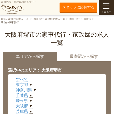
家事代行・家政婦の求人サイト
スタッフに応募する
メニュー
CaSy 家事代行求人 TOP
家事代行･家政婦の求人一覧
家事代行
大阪府
堺市の家事代行
大阪府堺市の家事代行・家政婦の求人
一覧
エリアから探す
最寄駅から探す
選択中のエリア： 大阪府堺市
すべて
東京都
▼
神奈川県
▼
千葉県
▼
埼玉県
▼
大阪府
▼
兵庫県
▼