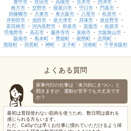
豊中市
吹田市
高槻市
茨木市
摂津市
枚方市
交野市
寝屋川市
守口市
門真市
四條畷市
大東市
東大阪市
八尾市
松原市
岸和田市
池田市
泉大津市
貝塚市
泉佐野市
富田林市
河内長野市
和泉市
箕面市
柏原市
羽曳野市
高石市
藤井寺市
泉南市
大阪狭山市
阪南市
島本町
豊能町
能勢町
忠岡町
熊取町
田尻町
岬町
太子町
河南町
千早赤阪村
よくある質問
家事代行の仕事は「体力的にきつい」と
聞きますが、運動が苦手でも大丈夫です
か？
最初は普段使わない筋肉を使うため、数日間は疲れを
感じられる方もいます。
ただ、CaSyでは早くお仕事に慣れていただけるよう掃