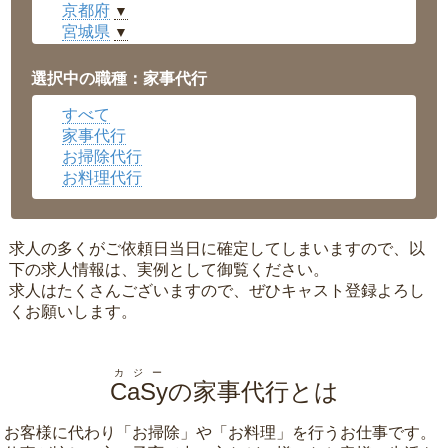
京都府
▼
宮城県
▼
愛知県
▼
福井県
▼
選択中の職種：家事代行
岡山県
▼
すべて
広島県
▼
家事代行
沖縄県
▼
お掃除代行
お料理代行
求人の多くがご依頼日当日に確定してしまいますので、以
下の求人情報は、実例として御覧ください。
求人はたくさんございますので、ぜひキャスト登録よろし
くお願いします。
カジー
CaSy
の家事代行とは
お客様に代わり「
お掃除
」や「
お料理
」を行うお仕事です。