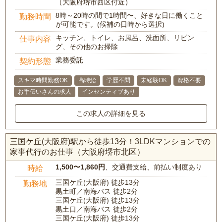
（大阪府堺市西区付近）
8時～20時の間で1時間〜、好きな日に働くこと
勤務時間
が可能です。(候補の日時から選択)
キッチン、トイレ、お風呂、洗面所、リビン
仕事内容
グ、その他のお掃除
業務委託
契約形態
スキマ時間勤務OK
高時給
学歴不問
未経験OK
資格不要
お手伝いさんの求人
インセンティブあり
この求人の詳細を見る
三国ケ丘(大阪府)駅から徒歩13分！3LDKマンションでの
家事代行のお仕事（大阪府堺市北区）
1,500〜1,860円
、交通費支給、前払い制度あり
時給
三国ケ丘(大阪府) 徒歩13分
勤務地
黒土町／南海バス 徒歩2分
三国ケ丘(大阪府) 徒歩13分
黒土口／南海バス 徒歩2分
三国ケ丘(大阪府) 徒歩13分