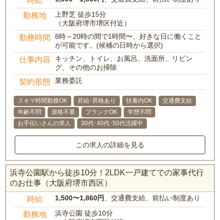
上野芝 徒歩15分
勤務地
（大阪府堺市堺区付近）
8時～20時の間で1時間〜、好きな日に働くこと
勤務時間
が可能です。(候補の日時から選択)
キッチン、トイレ、お風呂、洗面所、リビン
仕事内容
グ、その他のお掃除
業務委託
契約形態
スキマ時間勤務OK
昇給･昇格あり
扶養内OK
交通費支給
年齢不問
資格不要
ブランクOK
学歴不問
お手伝いさんの求人
30代･40代･50代活躍中
この求人の詳細を見る
浜寺公園駅から徒歩10分！2LDK一戸建てでの家事代行
のお仕事（大阪府堺市西区）
1,500〜1,860円
、交通費支給、前払い制度あり
時給
浜寺公園 徒歩10分
勤務地