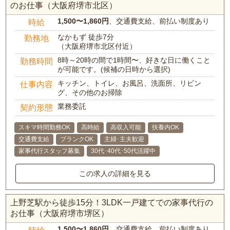
のお仕事（大阪府堺市北区）
1,500〜1,860円
、交通費支給、前払い制度あり
時給
なかもず 徒歩7分
勤務地
（大阪府堺市北区付近）
8時～20時の間で1時間〜、好きな日に働くこと
勤務時間
が可能です。(候補の日時から選択)
キッチン、トイレ、お風呂、洗面所、リビン
仕事内容
グ、その他のお掃除
業務委託
契約形態
スキマ時間勤務OK
高時給
高収入可能
扶養内OK
交通費支給
ブランクOK
主婦･主夫歓迎
家事代行スタッフ募集
30代･40代･50代活躍中
この求人の詳細を見る
上野芝駅から徒歩15分！3LDK一戸建てでの家事代行の
お仕事（大阪府堺市堺区）
1,500〜1,860円
、交通費支給、前払い制度あり
時給