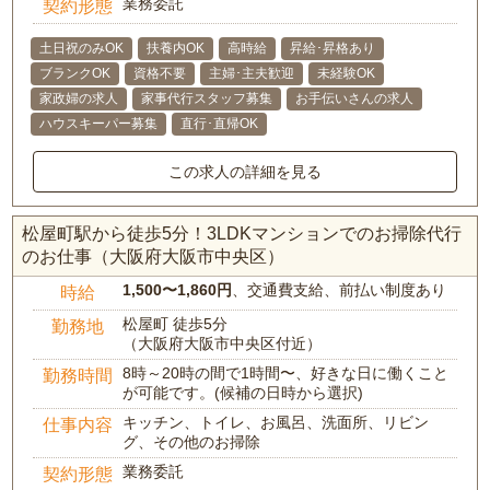
業務委託
契約形態
土日祝のみOK
扶養内OK
高時給
昇給･昇格あり
ブランクOK
資格不要
主婦･主夫歓迎
未経験OK
家政婦の求人
家事代行スタッフ募集
お手伝いさんの求人
ハウスキーパー募集
直行･直帰OK
この求人の詳細を見る
松屋町駅から徒歩5分！3LDKマンションでのお掃除代行
のお仕事（大阪府大阪市中央区）
1,500〜1,860円
、交通費支給、前払い制度あり
時給
松屋町 徒歩5分
勤務地
（大阪府大阪市中央区付近）
8時～20時の間で1時間〜、好きな日に働くこと
勤務時間
が可能です。(候補の日時から選択)
キッチン、トイレ、お風呂、洗面所、リビン
仕事内容
グ、その他のお掃除
業務委託
契約形態