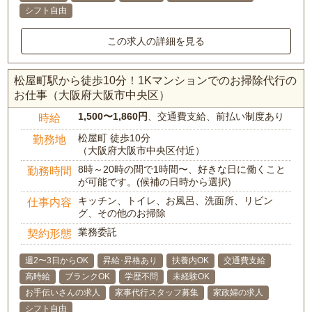
シフト自由
この求人の詳細を見る
松屋町駅から徒歩10分！1Kマンションでのお掃除代行の
お仕事（大阪府大阪市中央区）
1,500〜1,860円
、交通費支給、前払い制度あり
時給
松屋町 徒歩10分
勤務地
（大阪府大阪市中央区付近）
8時～20時の間で1時間〜、好きな日に働くこと
勤務時間
が可能です。(候補の日時から選択)
キッチン、トイレ、お風呂、洗面所、リビン
仕事内容
グ、その他のお掃除
業務委託
契約形態
週2〜3日からOK
昇給･昇格あり
扶養内OK
交通費支給
高時給
ブランクOK
学歴不問
未経験OK
お手伝いさんの求人
家事代行スタッフ募集
家政婦の求人
シフト自由