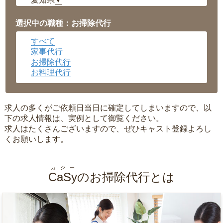
▼
福井県
▼
岡山県
▼
選択中の職種：お掃除代行
広島県
▼
すべて
沖縄県
▼
家事代行
お掃除代行
お料理代行
求人の多くがご依頼日当日に確定してしまいますので、以
下の求人情報は、実例として御覧ください。
求人はたくさんございますので、ぜひキャスト登録よろし
くお願いします。
カジー
CaSy
のお掃除代行とは