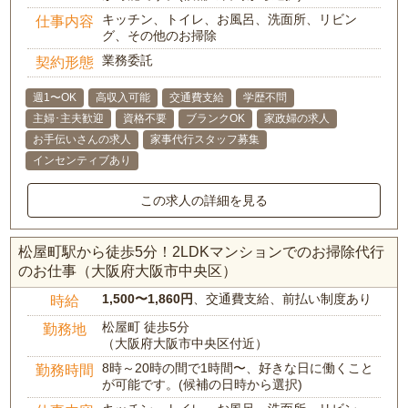
キッチン、トイレ、お風呂、洗面所、リビン
仕事内容
グ、その他のお掃除
業務委託
契約形態
週1〜OK
高収入可能
交通費支給
学歴不問
主婦･主夫歓迎
資格不要
ブランクOK
家政婦の求人
お手伝いさんの求人
家事代行スタッフ募集
インセンティブあり
この求人の詳細を見る
松屋町駅から徒歩5分！2LDKマンションでのお掃除代行
のお仕事（大阪府大阪市中央区）
1,500〜1,860円
、交通費支給、前払い制度あり
時給
松屋町 徒歩5分
勤務地
（大阪府大阪市中央区付近）
8時～20時の間で1時間〜、好きな日に働くこと
勤務時間
が可能です。(候補の日時から選択)