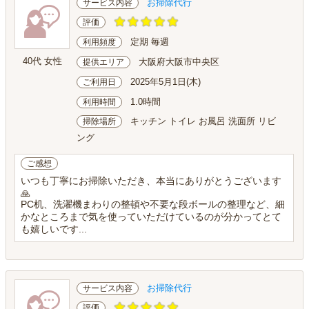
お掃除代行
サービス内容
評価
定期 毎週
利用頻度
40代 女性
大阪府大阪市中央区
提供エリア
2025年5月1日(木)
ご利用日
1.0時間
利用時間
キッチン トイレ お風呂 洗面所 リビ
掃除場所
ング
ご感想
いつも丁寧にお掃除いただき、本当にありがとうございます
🙏
PC机、洗濯機まわりの整頓や不要な段ボールの整理など、細
かなところまで気を使っていただけているのが分かってとて
も嬉しいです...
お掃除代行
サービス内容
評価