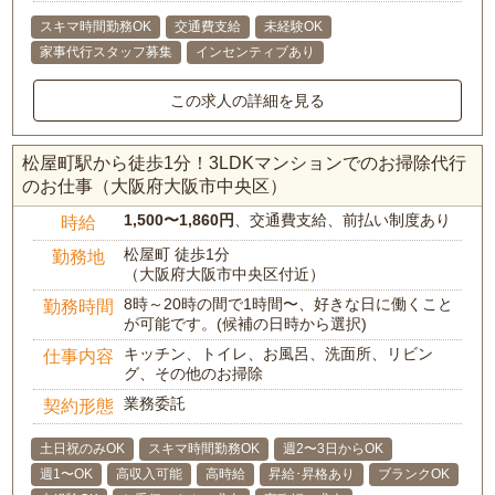
スキマ時間勤務OK
交通費支給
未経験OK
家事代行スタッフ募集
インセンティブあり
この求人の詳細を見る
松屋町駅から徒歩1分！3LDKマンションでのお掃除代行
のお仕事（大阪府大阪市中央区）
1,500〜1,860円
、交通費支給、前払い制度あり
時給
松屋町 徒歩1分
勤務地
（大阪府大阪市中央区付近）
8時～20時の間で1時間〜、好きな日に働くこと
勤務時間
が可能です。(候補の日時から選択)
キッチン、トイレ、お風呂、洗面所、リビン
仕事内容
グ、その他のお掃除
業務委託
契約形態
土日祝のみOK
スキマ時間勤務OK
週2〜3日からOK
週1〜OK
高収入可能
高時給
昇給･昇格あり
ブランクOK