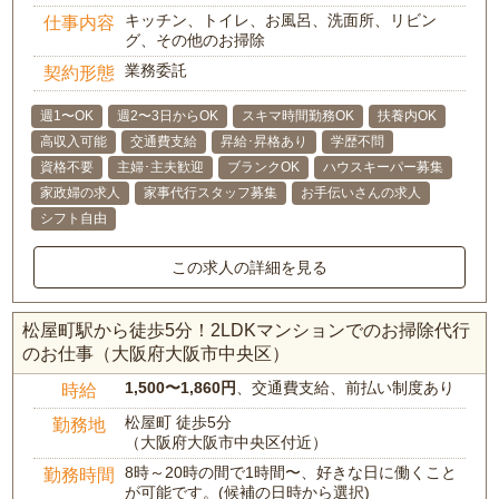
キッチン、トイレ、お風呂、洗面所、リビン
仕事内容
グ、その他のお掃除
業務委託
契約形態
週1〜OK
週2〜3日からOK
スキマ時間勤務OK
扶養内OK
高収入可能
交通費支給
昇給･昇格あり
学歴不問
資格不要
主婦･主夫歓迎
ブランクOK
ハウスキーパー募集
家政婦の求人
家事代行スタッフ募集
お手伝いさんの求人
シフト自由
この求人の詳細を見る
松屋町駅から徒歩5分！2LDKマンションでのお掃除代行
のお仕事（大阪府大阪市中央区）
1,500〜1,860円
、交通費支給、前払い制度あり
時給
松屋町 徒歩5分
勤務地
（大阪府大阪市中央区付近）
8時～20時の間で1時間〜、好きな日に働くこと
勤務時間
が可能です。(候補の日時から選択)