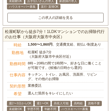
未経験OK
お手伝いさんの求人
家政婦の求人
ハウスキーパー募集
直行･直帰OK
この求人の詳細を見る
松屋町駅から徒歩7分！1LDKマンションでのお掃除代行
のお仕事（大阪府大阪市中央区）
1,500〜1,860円
、交通費支給、前払い制度あり
時給
松屋町 徒歩7分
勤務地
（大阪府大阪市中央区付近）
8時～20時の間で1時間〜、好きな日に働くこと
勤務時間
が可能です。(候補の日時から選択)
キッチン、トイレ、お風呂、洗面所、リビン
仕事内容
グ、その他のお掃除
業務委託
契約形態
選んだ箇所をキレイにしたい
希望
週2〜3日からOK
週1〜OK
高収入可能
高時給
資格不要
未経験OK
学歴不問
年齢不問
ハウスキーパー募集