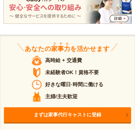
スキル
あなたの
家事力
を活かせます
高時給 + 交通費
未経験者OK！資格不要
好きな曜日·時間に働ける
主婦/主夫歓迎
まずは家事代行キャストに登録