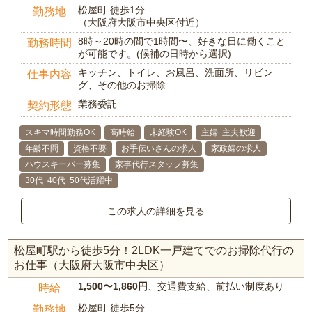
松屋町 徒歩1分
勤務地
（大阪府大阪市中央区付近）
8時～20時の間で1時間〜、好きな日に働くこと
勤務時間
が可能です。(候補の日時から選択)
キッチン、トイレ、お風呂、洗面所、リビン
仕事内容
グ、その他のお掃除
業務委託
契約形態
スキマ時間勤務OK
高時給
未経験OK
主婦･主夫歓迎
年齢不問
資格不要
お手伝いさんの求人
家政婦の求人
ハウスキーパー募集
家事代行スタッフ募集
30代･40代･50代活躍中
この求人の詳細を見る
松屋町駅から徒歩5分！2LDK一戸建てでのお掃除代行の
お仕事（大阪府大阪市中央区）
1,500〜1,860円
、交通費支給、前払い制度あり
時給
松屋町 徒歩5分
勤務地