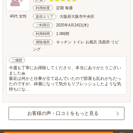
定期 毎週
利用頻度
40代 女性
大阪府大阪市中央区
提供エリア
2025年4月24日(木)
ご利用日
1.0時間
利用時間
キッチン トイレ お風呂 洗面所 リビ
掃除場所
ング
ご感想
今週も丁寧にお掃除してくださり、本当にありがとうござい
ました🙏
最近は何かと仕事が立て込んでいたので部屋も乱れがちだっ
たのですが、綺麗になって気分もリフレッシュしたような気
持ちにな...
お客様の声・口コミをもっと見る