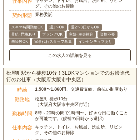
キッチン、トイレ、お風呂、洗面所、リビン
仕事内容
グ、その他のお掃除
業務委託
契約形態
スキマ時間勤務OK
週1〜OK
週2〜3日からOK
昇給･昇格あり
ブランクOK
主婦･主夫歓迎
資格不要
未経験OK
家事代行スタッフ募集
インセンティブあり
この求人の詳細を見る
松屋町駅から徒歩10分！3LDKマンションでのお掃除代
行のお仕事（大阪府大阪市中央区）
1,500〜1,860円
、交通費支給、前払い制度あり
時給
松屋町 徒歩10分
勤務地
（大阪府大阪市中央区付近）
8時～20時の間で1時間〜、好きな日に働くこと
勤務時間
が可能です。(候補の日時から選択)
キッチン、トイレ、お風呂、洗面所、リビン
仕事内容
グ、その他のお掃除