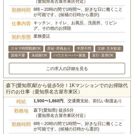
（愛知県名古屋市東区付近）
8時～20時の間で1時間〜、好きな日に働くこと
勤務時間
が可能です。(候補の日時から選択)
キッチン、トイレ、お風呂、洗面所、リビン
仕事内容
グ、その他のお掃除
業務委託
契約形態
スキマ時間勤務OK
昇給･昇格あり
学歴不問
主婦･主夫歓迎
資格不要
未経験OK
ハウスキーパー募集
直行･直帰OK
この求人の詳細を見る
森下(愛知県)駅から徒歩5分！1Kマンションでのお掃除代
行のお仕事（愛知県名古屋市東区）
1,500〜1,860円
、交通費支給、前払い制度あり
時給
森下(愛知県) 徒歩5分
勤務地
（愛知県名古屋市東区付近）
8時～20時の間で1時間〜、好きな日に働くこと
勤務時間
が可能です。(候補の日時から選択)