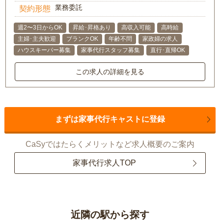
業務委託
契約形態
週2〜3日からOK
昇給･昇格あり
高収入可能
高時給
主婦･主夫歓迎
ブランクOK
年齢不問
家政婦の求人
ハウスキーパー募集
家事代行スタッフ募集
直行･直帰OK
この求人の詳細を見る
まずは家事代行キャストに登録
CaSyではたらくメリットなど求人概要のご案内
家事代行求人TOP
近隣の駅から探す