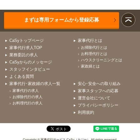
まずは専用フォームから登録応募
CaSyトップページ
家事代行とは
家事代行求人TOP
お掃除代行とは
お料理代行とは
業務委託の求人
ハウスクリーニングとは
CaSyからのメッセージ
家政婦とは
スタッフインタビュー
よくある質問
家事代行･家政婦の求人一覧
安心･安全への取り組み
家事代行の求人
家事スタッフへの応募
お掃除代行の求人
運営会社について
お料理代行の求人
プライバシーポリシー
利用規約
Copyright © 家事代行サービス CaSy（カジー） All rights reserved.