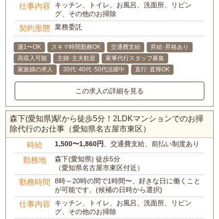
キッチン、トイレ、お風呂、洗面所、リビン
仕事内容
グ、その他のお掃除
業務委託
契約形態
週1〜OK
スキマ時間勤務OK
交通費支給
昇給･昇格あり
高収入可能
主婦･主夫歓迎
家事代行スタッフ募集
家政婦の求人
30代･40代･50代活躍中
直行･直帰OK
この求人の詳細を見る
森下(愛知県)駅から徒歩5分！2LDKマンションでのお掃
除代行のお仕事（愛知県名古屋市東区）
1,500〜1,860円
、交通費支給、前払い制度あり
時給
森下(愛知県) 徒歩5分
勤務地
（愛知県名古屋市東区付近）
8時～20時の間で1時間〜、好きな日に働くこと
勤務時間
が可能です。(候補の日時から選択)
キッチン、トイレ、お風呂、洗面所、リビン
仕事内容
グ、その他のお掃除