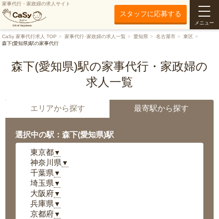
家事代行・家政婦の求人サイト
スタッフに応募する
メニュー
CaSy 家事代行求人 TOP
家事代行･家政婦の求人一覧
愛知県
名古屋市
東区
森下(愛知県)駅の家事代行
森下(愛知県)駅の家事代行・家政婦の
求人一覧
エリアから探す
最寄駅から探す
選択中の駅：森下(愛知県)駅
東京都
▼
神奈川県
▼
千葉県
▼
埼玉県
▼
大阪府
▼
兵庫県
▼
京都府
▼