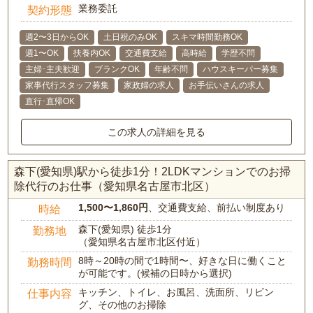
業務委託
契約形態
週2〜3日からOK
土日祝のみOK
スキマ時間勤務OK
週1〜OK
扶養内OK
交通費支給
高時給
学歴不問
主婦･主夫歓迎
ブランクOK
年齢不問
ハウスキーパー募集
家事代行スタッフ募集
家政婦の求人
お手伝いさんの求人
直行･直帰OK
この求人の詳細を見る
森下(愛知県)駅から徒歩1分！2LDKマンションでのお掃
除代行のお仕事（愛知県名古屋市北区）
1,500〜1,860円
、交通費支給、前払い制度あり
時給
森下(愛知県) 徒歩1分
勤務地
（愛知県名古屋市北区付近）
8時～20時の間で1時間〜、好きな日に働くこと
勤務時間
が可能です。(候補の日時から選択)
キッチン、トイレ、お風呂、洗面所、リビン
仕事内容
グ、その他のお掃除