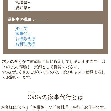
宮城県
▼
愛知県
▼
福井県
▼
岡山県
▼
選択中の職種：———
広島県
▼
すべて
沖縄県
▼
家事代行
お掃除代行
お料理代行
求人の多くがご依頼日当日に確定してしまいますので、以
下の求人情報は、実例として御覧ください。
求人はたくさんございますので、ぜひキャスト登録よろし
くお願いします。
カジー
CaSy
の家事代行とは
お客様に代わり「
お掃除
」や「
お料理
」を行うお仕事です。