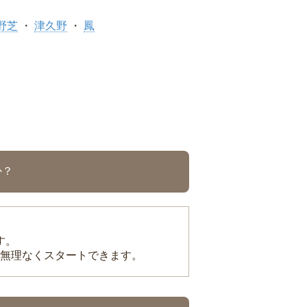
野芝
津久野
鳳
か？
す。
無理なくスタートできます。