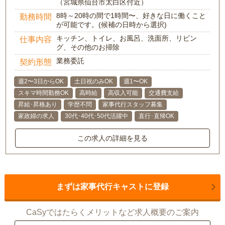
（宮城県仙台市太白区付近）
8時～20時の間で1時間〜、好きな日に働くこと
勤務時間
が可能です。(候補の日時から選択)
キッチン、トイレ、お風呂、洗面所、リビン
仕事内容
グ、その他のお掃除
業務委託
契約形態
週2〜3日からOK
土日祝のみOK
週1〜OK
スキマ時間勤務OK
高時給
高収入可能
交通費支給
昇給･昇格あり
学歴不問
家事代行スタッフ募集
家政婦の求人
30代･40代･50代活躍中
直行･直帰OK
この求人の詳細を見る
まずは家事代行キャストに登録
CaSyではたらくメリットなど求人概要のご案内