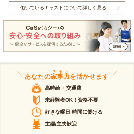
働いているキャストについて詳しく見る
スキル
あなたの
家事力
を活かせます
高時給 + 交通費
未経験者OK！資格不要
好きな曜日·時間に働ける
主婦/主夫歓迎