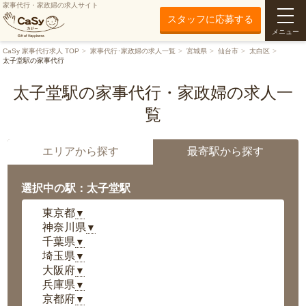
家事代行・家政婦の求人サイト
スタッフに応募する
メニュー
CaSy 家事代行求人 TOP
家事代行･家政婦の求人一覧
宮城県
仙台市
太白区
太子堂駅の家事代行
太子堂駅の家事代行・家政婦の求人一
覧
エリアから探す
最寄駅から探す
選択中の駅：太子堂駅
東京都
▼
神奈川県
▼
千葉県
▼
埼玉県
▼
大阪府
▼
兵庫県
▼
京都府
▼