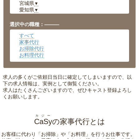
宮城県
▼
愛知県
▼
福井県
▼
岡山県
▼
選択中の職種：———
広島県
▼
すべて
沖縄県
▼
家事代行
お掃除代行
お料理代行
求人の多くがご依頼日当日に確定してしまいますので、以
下の求人情報は、実例として御覧ください。
求人はたくさんございますので、ぜひキャスト登録よろし
くお願いします。
カジー
CaSy
の家事代行とは
お客様に代わり「
お掃除
」や「
お料理
」を行うお仕事です。