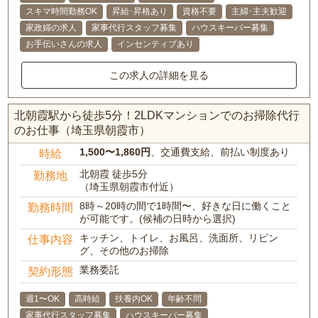
スキマ時間勤務OK
昇給･昇格あり
資格不要
主婦･主夫歓迎
家政婦の求人
家事代行スタッフ募集
ハウスキーパー募集
お手伝いさんの求人
インセンティブあり
この求人の詳細を見る
北朝霞駅から徒歩5分！2LDKマンションでのお掃除代行
のお仕事（埼玉県朝霞市）
1,500〜1,860円
、交通費支給、前払い制度あり
時給
北朝霞 徒歩5分
勤務地
（埼玉県朝霞市付近）
8時～20時の間で1時間〜、好きな日に働くこと
勤務時間
が可能です。(候補の日時から選択)
キッチン、トイレ、お風呂、洗面所、リビン
仕事内容
グ、その他のお掃除
業務委託
契約形態
週1〜OK
高時給
扶養内OK
年齢不問
家事代行スタッフ募集
ハウスキーパー募集