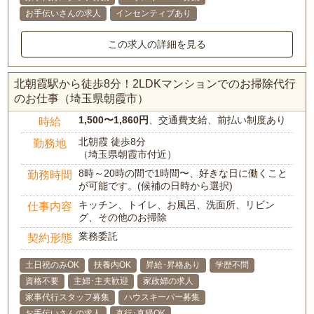
お手伝いさんの求人
インセンティブあり
この求人の詳細を見る
北朝霞駅から徒歩8分！2LDKマンションでのお掃除代行
のお仕事（埼玉県朝霞市）
1,500〜1,860円
、交通費支給、前払い制度あり
時給
北朝霞 徒歩8分
勤務地
（埼玉県朝霞市付近）
8時～20時の間で1時間〜、好きな日に働くこと
勤務時間
が可能です。(候補の日時から選択)
キッチン、トイレ、お風呂、洗面所、リビン
仕事内容
グ、その他のお掃除
業務委託
契約形態
土日祝のみOK
扶養内OK
昇給･昇格あり
学歴不問
資格不要
主婦･主夫歓迎
家政婦の求人
家事代行スタッフ募集
ハウスキーパー募集
お手伝いさんの求人
直行･直帰OK