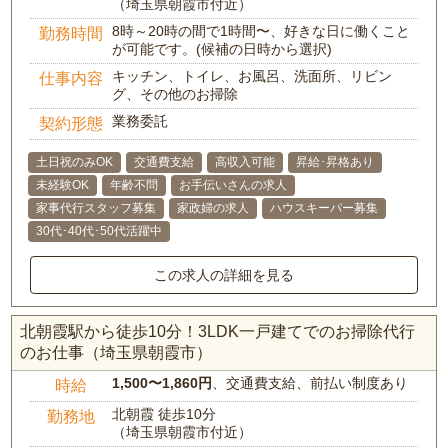
（埼玉県朝霞市付近）
8時～20時の間で1時間〜、好きな日に働くこと
勤務時間
が可能です。(候補の日時から選択)
キッチン、トイレ、お風呂、洗面所、リビン
仕事内容
グ、その他のお掃除
業務委託
契約形態
土日祝のみOK
交通費支給
高収入可能
昇給･昇格あり
未経験OK
年齢不問
お手伝いさんの求人
家事代行スタッフ募集
家政婦の求人
ハウスキーパー募集
30代･40代･50代活躍中
この求人の詳細を見る
北朝霞駅から徒歩10分！3LDK一戸建てでのお掃除代行
のお仕事（埼玉県朝霞市）
1,500〜1,860円
、交通費支給、前払い制度あり
時給
北朝霞 徒歩10分
勤務地
（埼玉県朝霞市付近）