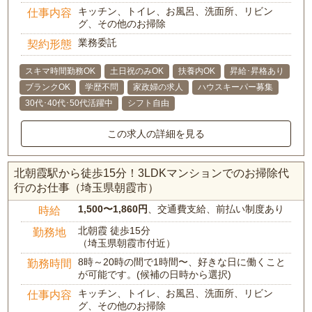
キッチン、トイレ、お風呂、洗面所、リビン
仕事内容
グ、その他のお掃除
業務委託
契約形態
スキマ時間勤務OK
土日祝のみOK
扶養内OK
昇給･昇格あり
ブランクOK
学歴不問
家政婦の求人
ハウスキーパー募集
30代･40代･50代活躍中
シフト自由
この求人の詳細を見る
北朝霞駅から徒歩15分！3LDKマンションでのお掃除代
行のお仕事（埼玉県朝霞市）
1,500〜1,860円
、交通費支給、前払い制度あり
時給
北朝霞 徒歩15分
勤務地
（埼玉県朝霞市付近）
8時～20時の間で1時間〜、好きな日に働くこと
勤務時間
が可能です。(候補の日時から選択)
キッチン、トイレ、お風呂、洗面所、リビン
仕事内容
グ、その他のお掃除