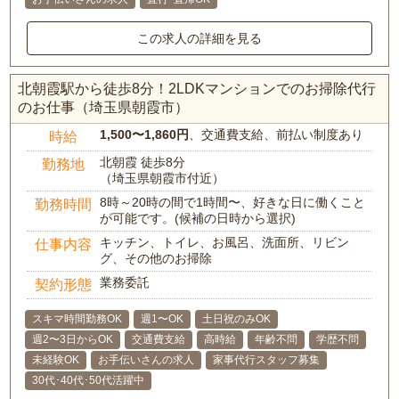
この求人の詳細を見る
北朝霞駅から徒歩8分！2LDKマンションでのお掃除代行
のお仕事（埼玉県朝霞市）
1,500〜1,860円
、交通費支給、前払い制度あり
時給
北朝霞 徒歩8分
勤務地
（埼玉県朝霞市付近）
8時～20時の間で1時間〜、好きな日に働くこと
勤務時間
が可能です。(候補の日時から選択)
キッチン、トイレ、お風呂、洗面所、リビン
仕事内容
グ、その他のお掃除
業務委託
契約形態
スキマ時間勤務OK
週1〜OK
土日祝のみOK
週2〜3日からOK
交通費支給
高時給
年齢不問
学歴不問
未経験OK
お手伝いさんの求人
家事代行スタッフ募集
30代･40代･50代活躍中