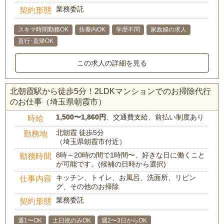
業務委託
契約形態
スキマ時間勤務OK
扶養内OK
学歴不問
家政婦の求人
直行･直帰OK
この求人の詳細を見る
北朝霞駅から徒歩5分！2LDKマンションでのお掃除代行
のお仕事（埼玉県朝霞市）
1,500〜1,860円
、交通費支給、前払い制度あり
時給
北朝霞 徒歩5分
勤務地
（埼玉県朝霞市付近）
8時～20時の間で1時間〜、好きな日に働くこと
勤務時間
が可能です。(候補の日時から選択)
キッチン、トイレ、お風呂、洗面所、リビン
仕事内容
グ、その他のお掃除
業務委託
契約形態
週1〜OK
土日祝のみOK
週2〜3日からOK