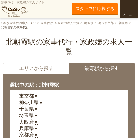
家事代行・家政婦の求人サイト
スタッフに応募する
メニュー
CaSy 家事代行求人 TOP
家事代行･家政婦の求人一覧
埼玉県
埼玉県市部
朝霞市
北朝霞駅の家事代行
北朝霞駅の家事代行・家政婦の求人一
覧
エリアから探す
最寄駅から探す
選択中の駅：北朝霞駅
東京都
▼
神奈川県
▼
千葉県
▼
埼玉県
▼
大阪府
▼
兵庫県
▼
京都府
▼