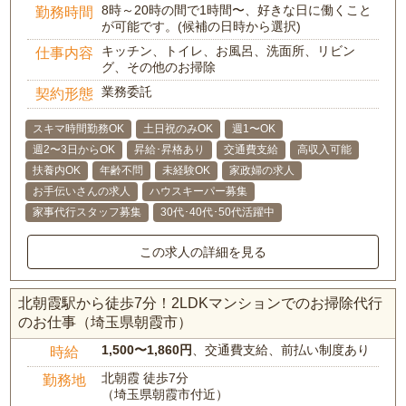
8時～20時の間で1時間〜、好きな日に働くこと
勤務時間
が可能です。(候補の日時から選択)
キッチン、トイレ、お風呂、洗面所、リビン
仕事内容
グ、その他のお掃除
業務委託
契約形態
スキマ時間勤務OK
土日祝のみOK
週1〜OK
週2〜3日からOK
昇給･昇格あり
交通費支給
高収入可能
扶養内OK
年齢不問
未経験OK
家政婦の求人
お手伝いさんの求人
ハウスキーパー募集
家事代行スタッフ募集
30代･40代･50代活躍中
この求人の詳細を見る
北朝霞駅から徒歩7分！2LDKマンションでのお掃除代行
のお仕事（埼玉県朝霞市）
1,500〜1,860円
、交通費支給、前払い制度あり
時給
北朝霞 徒歩7分
勤務地
（埼玉県朝霞市付近）