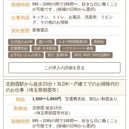
8時～20時の間で1時間〜、好きな日に働くこと
勤務時間
が可能です。(候補の日時から選択)
キッチン、トイレ、お風呂、洗面所、リビン
仕事内容
グ、その他のお掃除
業務委託
契約形態
土日祝のみOK
週1〜OK
スキマ時間勤務OK
高時給
交通費支給
主婦･主夫歓迎
ハウスキーパー募集
お手伝いさんの求人
直行･直帰OK
30代･40代･50代活躍中
この求人の詳細を見る
北朝霞駅から徒歩15分！3LDK一戸建てでのお掃除代行
のお仕事（埼玉県朝霞市）
1,500〜1,860円
、交通費支給、前払い制度あり
時給
北朝霞 徒歩15分
勤務地
（埼玉県朝霞市付近）
8時～20時の間で1時間〜、好きな日に働くこと
勤務時間
が可能です。(候補の日時から選択)