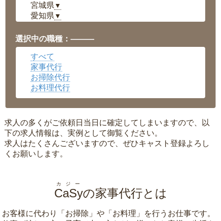
宮城県
▼
愛知県
▼
福井県
▼
岡山県
▼
選択中の職種：———
広島県
▼
すべて
沖縄県
▼
家事代行
お掃除代行
お料理代行
求人の多くがご依頼日当日に確定してしまいますので、以
下の求人情報は、実例として御覧ください。
求人はたくさんございますので、ぜひキャスト登録よろし
くお願いします。
カジー
CaSy
の家事代行とは
お客様に代わり「
お掃除
」や「
お料理
」を行うお仕事です。