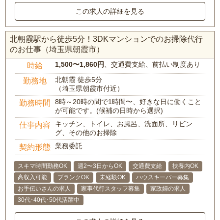
この求人の詳細を見る
北朝霞駅から徒歩5分！3DKマンションでのお掃除代行
のお仕事（埼玉県朝霞市）
1,500〜1,860円
、交通費支給、前払い制度あり
時給
北朝霞 徒歩5分
勤務地
（埼玉県朝霞市付近）
8時～20時の間で1時間〜、好きな日に働くこと
勤務時間
が可能です。(候補の日時から選択)
キッチン、トイレ、お風呂、洗面所、リビン
仕事内容
グ、その他のお掃除
業務委託
契約形態
スキマ時間勤務OK
週2〜3日からOK
交通費支給
扶養内OK
高収入可能
ブランクOK
未経験OK
ハウスキーパー募集
お手伝いさんの求人
家事代行スタッフ募集
家政婦の求人
30代･40代･50代活躍中